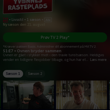
•
Livsstil
•
1 sæson
•
Ny sæson den 21. august
Prøv TV 2 Play*
*Kræver pakken Basis. Administrer dit abonnement på Mit TV 2.
S1:E7 • Ovnen bryder sammen
Ovnen er gået i stykker midt i den travle turistsæson. Heldigvis
vender en tidligere flexjobber tilbage, og hun har et
...
Læs mere
Sæson 1
Sæson 2