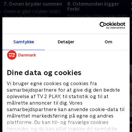
e
7. Ovnen bryder sammen
8. Ostemanden kigger
forbi
n
Ovnen er gået i stykker midt i
Ostemanden Ebbe kigger forbi
den travle turistsæson.
med friske gamle forsyninger.
Heldigvis vender en tidligere
Og en af Yvonnes gamle
flexjobber tilbage, og hun har
medarbejdere kigger forbi for
et godt råd til andre, som
10. oktober 2025 • 9 min
at dele minder og spise en
søger flexjob.
Samtykke
Detaljer
Om
17. oktober 2025 • 9 min
ostemad.
Andre så også
Dine data og cookies
Vi bruger egne cookies og cookies fra
samarbejdspartnere for at give dig den bedste
oplevelse af TV 2 PLAY, til statistik og til at
målrette annoncer til dig. Vores
samarbejdspartnere kan anvende cookie-data til
målrettet markedsføring på egne og andres
Tabu - med Rune Klan
Vi har købt 
platforme. Du kan til- og fravælge cookies
herunder, og du kan altid trække dit samtykke
Livsstil • 3 sæsoner
Livsstil • 3 sæs