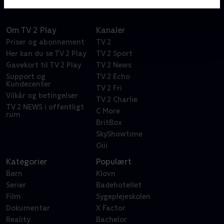
Om TV 2 Play
Kanaler
Priser og abonnement
TV 2
Her kan du se TV 2 Play
TV 2 Sport
Gavekort til TV 2 Play
TV 2 News
Support og
TV 2 Echo
Kundecenter
TV 2 Fri
Vilkår og betingelser
TV 2 Charlie
TV 2 NEWS i offentligt
C More
rum
BritBox
SkyShowtime
Oiii
Kategorier
Populært
Børn
Klovn
Serier
Badehotellet
Film
Sygeplejeskolen
Dokumentar
X Factor
Reality
Bachelor