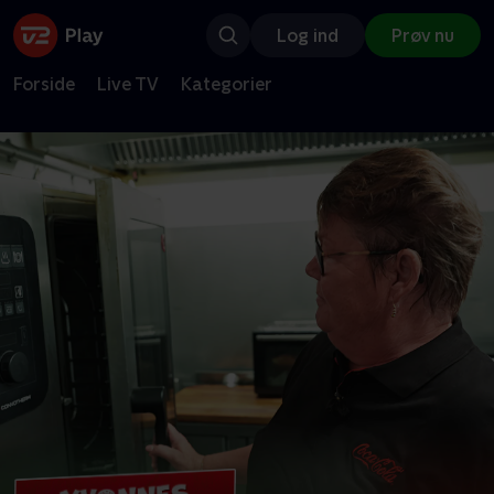
Log ind
Prøv nu
Forside
Live TV
Kategorier