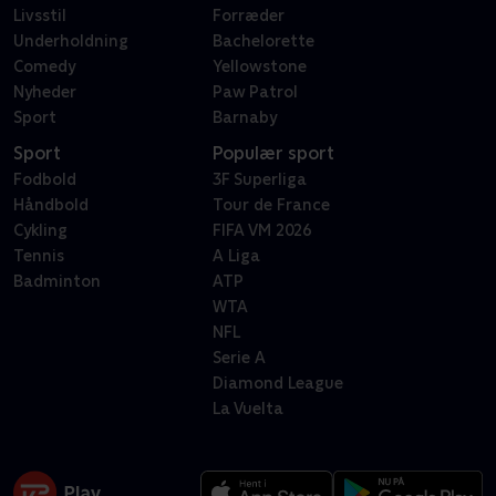
Livsstil
Forræder
Underholdning
Bachelorette
Comedy
Yellowstone
Nyheder
Paw Patrol
Sport
Barnaby
Sport
Populær sport
Fodbold
3F Superliga
Håndbold
Tour de France
Cykling
FIFA VM 2026
Tennis
A Liga
Badminton
ATP
WTA
NFL
Serie A
Diamond League
La Vuelta