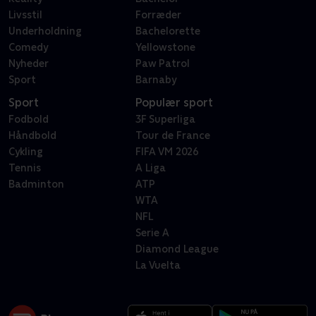
Livsstil
Forræder
Underholdning
Bachelorette
Comedy
Yellowstone
Nyheder
Paw Patrol
Sport
Barnaby
Sport
Populær sport
Fodbold
3F Superliga
Håndbold
Tour de France
Cykling
FIFA VM 2026
Tennis
A Liga
Badminton
ATP
WTA
NFL
Serie A
Diamond League
La Vuelta