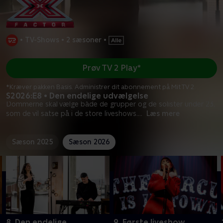
•
TV-Shows
•
2 sæsoner
•
Prøv TV 2 Play*
*Kræver pakken Basis. Administrer dit abonnement på Mit TV 2.
S2026:E8 • Den endelige udvælgelse
Dommerne skal vælge både de grupper og de solister under 23,
som de vil satse på i de store liveshows.
...
Læs mere
Sæson 2025
Sæson 2026
8. Den endelige
9. Første liveshow