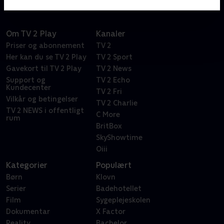
Om TV 2 Play
Kanaler
Priser og abonnement
TV 2
Her kan du se TV 2 Play
TV 2 Sport
Gavekort til TV 2 Play
TV 2 News
Support og
TV 2 Echo
Kundecenter
TV 2 Fri
Vilkår og betingelser
TV 2 Charlie
TV 2 NEWS i offentligt
C More
rum
BritBox
SkyShowtime
Oiii
Kategorier
Populært
Børn
Klovn
Serier
Badehotellet
Film
Sygeplejeskolen
Dokumentar
X Factor
Reality
Bachelor