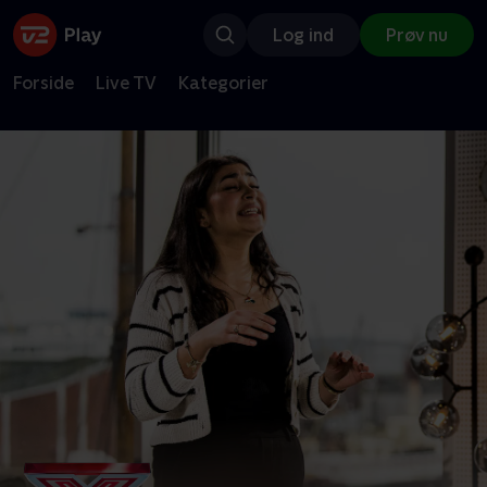
Log ind
Prøv nu
Forside
Live TV
Kategorier