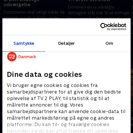
udvælgelse
g
Dommernes ni udvalgte
Dommerne skal vælge både de
,
deltagere står klar til at indtage
grupper og de solister under
livescenen for første gang.
23, som de vil satse på i de
t
Glæd dig til en sand festaften.
store liveshows. Deltagerne er
27. februar 2026 • 84 min
kun en sang fra drømmen.
20. februar 2026 • 61 min
Samtykke
Detaljer
Om
Andre så også
Dine data og cookies
Vi bruger egne cookies og cookies fra
samarbejdspartnere for at give dig den bedste
oplevelse af TV 2 PLAY, til statistik og til at
målrette annoncer til dig. Vores
samarbejdspartnere kan anvende cookie-data til
målrettet markedsføring på egne og andres
Vild med dans
America's Go
platforme. Du kan til- og fravælge cookies
TV-Shows • 1 sæsoner
TV-Shows • 1 s
herunder, og du kan altid trække dit samtykke