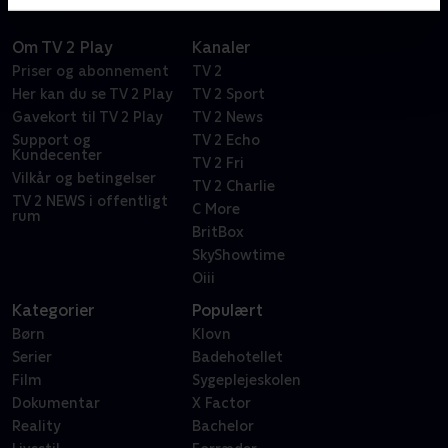
Om TV 2 Play
Kanaler
Priser og abonnement
TV 2
Her kan du se TV 2 Play
TV 2 Sport
Gavekort til TV 2 Play
TV 2 News
Support og
TV 2 Echo
Kundecenter
TV 2 Fri
Vilkår og betingelser
TV 2 Charlie
TV 2 NEWS i offentligt
C More
rum
BritBox
SkyShowtime
Oiii
Kategorier
Populært
Børn
Klovn
Serier
Badehotellet
Film
Sygeplejeskolen
Dokumentar
X Factor
Reality
Bachelor