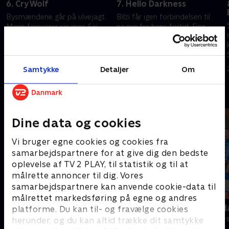
6. Cry Wolf
7. Hello Darkness
Bysmændene går på ulvejagt.
Bilzi får igen forbindelsen til
Marin forsvarer sin mor. Siri
nogen fra hans fortid. Finn
kommer tættere på Kari
betror sig til Marin
11. august 2023 • 41 min
18. august 2023 • 45 min
Samtykke
Detaljer
Om
Andre så også
Dine data og cookies
Vi bruger egne cookies og cookies fra
samarbejdspartnere for at give dig den bedste
oplevelse af TV 2 PLAY, til statistik og til at
målrette annoncer til dig. Vores
samarbejdspartnere kan anvende cookie-data til
målrettet markedsføring på egne og andres
Bert (dansk tale)
Robssons (da
platforme. Du kan til- og fravælge cookies
Komedie • 1 sæsoner
Komedie • 1 sæ
herunder, og du kan altid trække dit samtykke