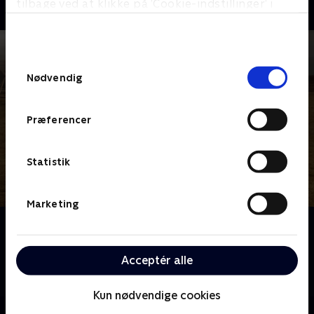
tilbage ved at klikke på ’Cookie-indstillinger’ i
bunden af siden. Læs mere om hvordan TV 2
behandler dine oplysninger i
TV 2s privatlivspolitik
.
Samtykkevalg
Nødvendig
Præferencer
Statistik
Marketing
Om Welcome to Utmark
I den fjerntliggende norske by Utmark sætter en
Acceptér alle
kæde af hævngerninger gang i begivenheder, der
påvirker et helt samfunds forskruede og tragiske liv.
Kun nødvendige cookies