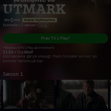
Kræver SkyShowtime
Komedie
•
1 sæson
•
Prøv TV 2 Play*
*tilkøbes til TV 2 Play abonnement
S1:E6 • Cry Wolf
Bysmændene går på ulvejagt. Marin forsvarer sin mor. Siri
kommer tættere på Kari
Sæson 1