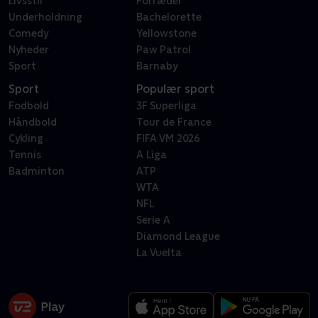
Livsstil
Forræder
Underholdning
Bachelorette
Comedy
Yellowstone
Nyheder
Paw Patrol
Sport
Barnaby
Sport
Populær sport
Fodbold
3F Superliga
Håndbold
Tour de France
Cykling
FIFA VM 2026
Tennis
A Liga
Badminton
ATP
WTA
NFL
Serie A
Diamond League
La Vuelta