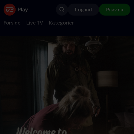
Log ind
Prøv nu
Forside
Live TV
Kategorier