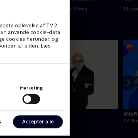
hemmelig meddanser.
plads 
14. november 2025 • 79 min
14. no
edste oplevelse af TV 2
e kan anvende cookie-data
ge cookies herunder, og
 bunden af siden. Læs
Marketing
 Factor
Klipf
V-Shows • 2 sæsoner
TV-Sho
s
Acceptér alle