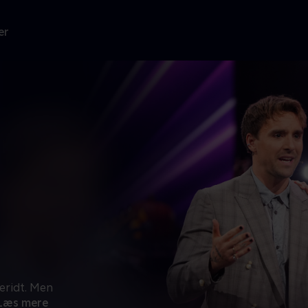
er
eridt. Men
Læs mere