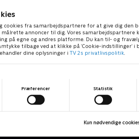
r 2025 • 80 min
7. november 2025 • 27 min
kies
g cookies fra samarbejdspartnere for at give dig den b
l at målrette annoncer til dig. Vores samarbejdspartner
ing på egne og andres platforme. Du kan til- og fravæl
amtykke tilbage ved at klikke på ’Cookie-indstillinger’ i
handler dine oplysninger i
TV 2s privatlivspolitik
.
Samtykkevalg
Præferencer
Statistik
24 stjerners julikalender
X
TV-Shows • 1 sæsoner
T
Kun nødvendige cookie