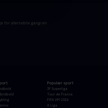
e for allersidste gangi en
port
Populær sport
odbold
3F Superliga
åndbold
Tour de France
ykling
FIFA VM 2026
ennis
A Liga