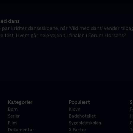
med dans
 par kridter danseskoene, når 'Vild med dans' vender tilbag
e fest. Hvem går hele vejen til finalen i Forum Horsens?
Kategorier
Populært
S
Børn
Klovn
F
Serier
Badehotellet
H
Film
Sygeplejeskolen
C
Dokumentar
X Factor
T