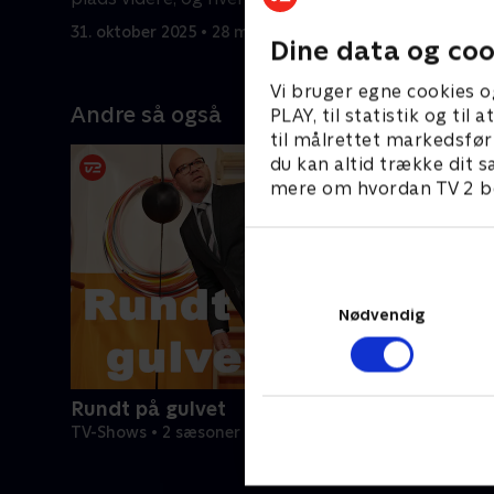
uhyggen for?
battle.
31. oktober 2025 • 28 min
7. novembe
Dine data og coo
Vi bruger egne cookies o
Andre så også
PLAY, til statistik og ti
til målrettet markedsfør
du kan altid trække dit s
mere om hvordan TV 2 be
Nødvendig
Rundt på gulvet
TV-Shows • 2 sæsoner