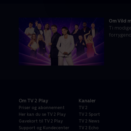
Om Vild 
Ti modige
forrygend
Om TV 2 Play
Kanaler
Priser og abonnement
TV 2
Her kan du se TV 2 Play
TV 2 Sport
Gavekort til TV 2 Play
TV 2 News
Support og Kundecenter
TV 2 Echo