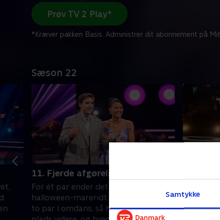
Prøv TV 2 Play*
*Kræver pakken Basis. Administrer dit abonnement på Mit
Sæson 22
11. Fjerde afgørelse
12. Musi
et,
For ét par ender det her i et sandt
Parrene ha
Samtykke
ed
halloween-mareridt. Men først skal
ikoniske 
gen
to par i omdans, så hvem er sikret en
gulvet to
plads videre, og hvem fortsætter
individue