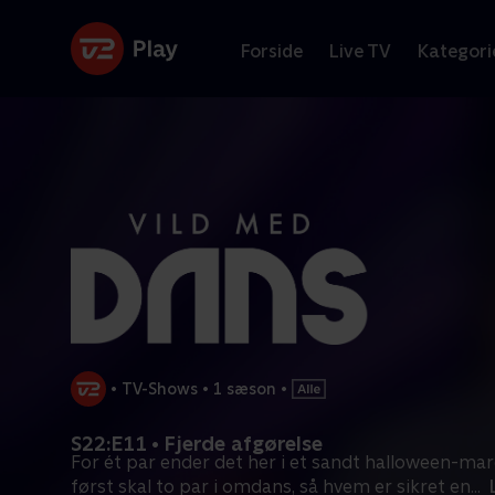
Forside
Live TV
Kategori
•
TV-Shows
•
1 sæson
•
S22:E11 • Fjerde afgørelse
For ét par ender det her i et sandt halloween-mar
først skal to par i omdans, så hvem er sikret en
...