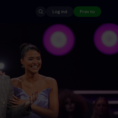
Log ind
Prøv nu