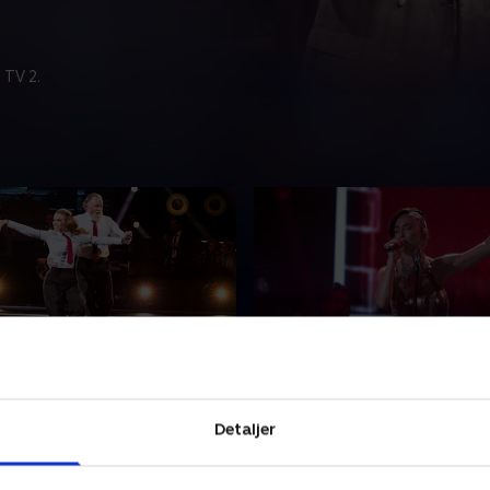
 TV 2.
kvideo
13. Femte afgørelse
r ladet sig inspirere af
Tiden er kommet til, at to pa
Detaljer
musikvideoer, når de går på
omdans. Hvem klarer den o
 gange, for der er både en
videre i konkurrencen, og h
l dans og sæsonens første
tage afsked med for nu?