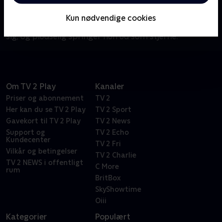
vokser op i skyggen af sin tvillingesøster Trina, som
er familiens store funklende stjerne. Men da Tori
Kun nødvendige cookies
bliver optaget på skolen Hollywood Arts ændrer alt
sig, og pludselig springer hun ud som stjerne.
Om TV 2 Play
Kanaler
Priser og abonnement
TV 2
Her kan du se TV 2 Play
TV 2 Sport
Gavekort til TV 2 Play
TV 2 News
Support og
TV 2 Echo
Kundecenter
TV 2 Fri
Vilkår og betingelser
TV 2 Charlie
TV 2 NEWS i offentligt
C More
rum
BritBox
SkyShowtime
Oiii
Kategorier
Populært