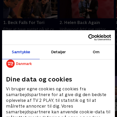
1. Beck Falls for Tori
2. Helen Back Again
Efter at have pyntet på sit cv
Hollywood Arts' nye rektor
ender Tori med at blive castet
kræver, at alle eleverne går til
som stuntkvinde.
audition igen for at beholde
deres pladser.
14. juni 2023 • 22 min
14. juni 2023 • 22 min
Samtykke
Detaljer
Om
Andre så også
Dine data og cookies
Vi bruger egne cookies og cookies fra
samarbejdspartnere for at give dig den bedste
oplevelse af TV 2 PLAY, til statistik og til at
målrette annoncer til dig. Vores
samarbejdspartnere kan anvende cookie-data til