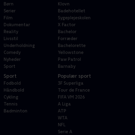
Børn
Klovn
Serier
Badehotellet
Film
Sygeplejeskolen
Dokumentar
X Factor
Reality
Bachelor
Livsstil
Forræder
Underholdning
Bachelorette
Comedy
Yellowstone
Nyheder
Paw Patrol
Sport
Barnaby
Sport
Populær sport
Fodbold
3F Superliga
Håndbold
Tour de France
Cykling
FIFA VM 2026
Tennis
A Liga
Badminton
ATP
WTA
NFL
Serie A