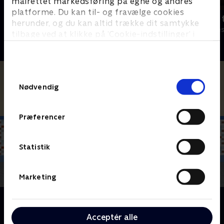
målrettet markedsføring på egne og andres
platforme. Du kan til- og fravælge cookies
Robssons (dansk tale)
Bert (dansk 
herunder, og du kan altid trække dit samtykke
Komedie • 1 sæsoner
Komedie • 1 sæ
tilbage ved at klikke på ’Cookie-indstillinger’ i
bunden af siden. Læs mere om hvordan TV 2
behandler dine oplysninger i
TV 2s privatlivspolitik
.
Samtykkevalg
Nødvendig
Præferencer
Statistik
Marketing
Om Victorious
Serien handler om den 16-årige Tori Vega. Hun
Acceptér alle