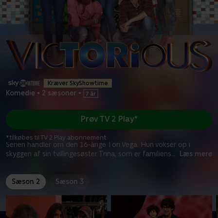
Kræver SkyShowtime
Komedie
•
2 sæsoner
•
Prøv TV 2 Play*
*tilkøbes til TV 2 Play abonnement
Serien handler om den 16-årige Tori Vega. Hun vokser op i
skyggen af sin tvillingesøster Trina, som er familiens
...
Læs mere
Sæson 2
Sæson 3