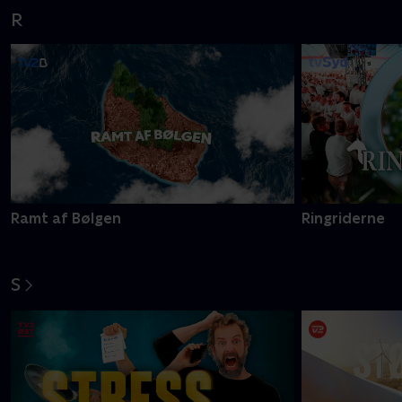
R
Ramt af Bølgen
Ringriderne
S