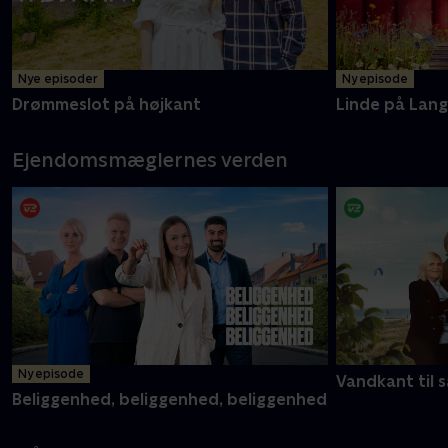
Mere info
Nye episoder
Ny episode
Drømmeslot på højkant
Linde på Lan
Ejendomsmæglernes verden
Ny episode
Vandkant til s
Beliggenhed, beliggenhed, beliggenhed