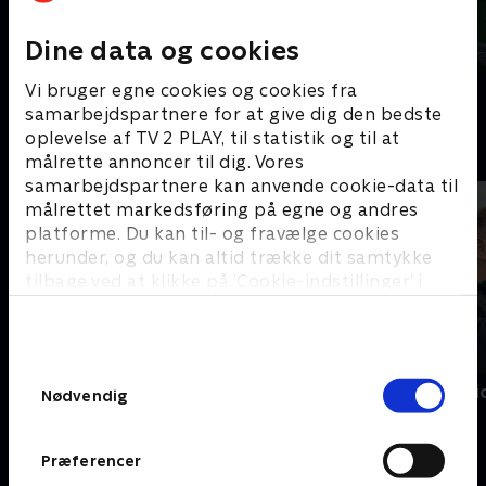
Dine data og cookies
Alle gør det vel?
Alt på spil
Vi bruger egne cookies og cookies fra
samarbejdspartnere for at give dig den bedste
oplevelse af TV 2 PLAY, til statistik og til at
B
målrette annoncer til dig. Vores
samarbejdspartnere kan anvende cookie-data til
målrettet markedsføring på egne og andres
platforme. Du kan til- og fravælge cookies
herunder, og du kan altid trække dit samtykke
tilbage ved at klikke på ’Cookie-indstillinger’ i
bunden af siden. Læs mere om hvordan TV 2
behandler dine oplysninger i
TV 2s privatlivspolitik
.
Samtykkevalg
Borgen for begyndere
Bonden og bi
Nødvendig
Præferencer
C