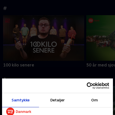
#
100 kilo senere
50 år med sjov
A
Samtykke
Detaljer
Om