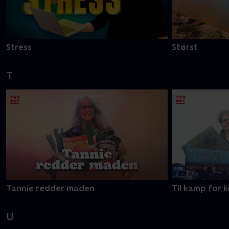
Stress
Størst
T
Tannie redder maden
Til kamp for
U