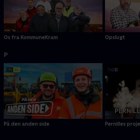
Os fra KommuneKram
Opslugt
P
På den anden side
Pernilles proj