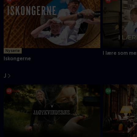
Ny serie
I lære som me
Iskongerne
J