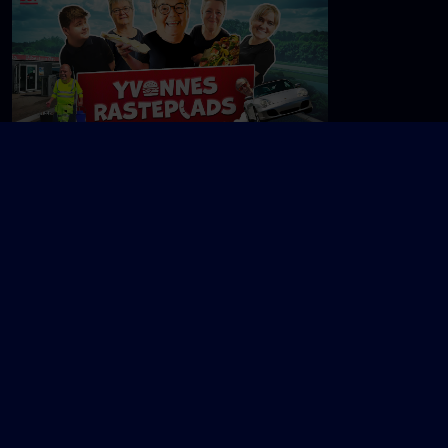
Sæsonpremiere
21. aug.
Yvonnes rasteplads
Æ