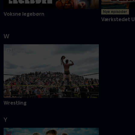
Nye episoder
Voksne legebørn
Værkstedet U
W
Wrestling
Y