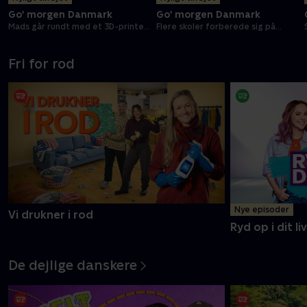
Go' morgen Danmark
Go' morgen Danmark
Mads går rundt med et 3D-printet
Flere skoler forberede sig på
kranie
terrorangreb
Fri for rod
Nye episoder
Vi drukner i rod
Ryd op i dit liv
De dejlige danskere