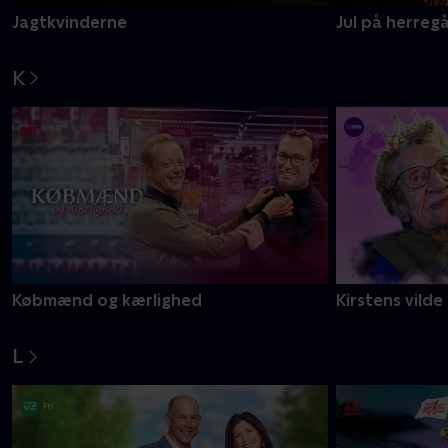
Jagtkvinderne
Jul på herreg
K
Købmænd og kærlighed
Kirstens vilde
L