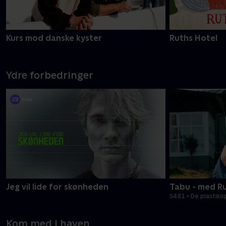
Kurs mod danske kyster
Ruths Hotel
Ydre forbedringer
Jeg vil lide for skønheden
Tabu - med R
S4:E1 • De plasti
Kom med i haven