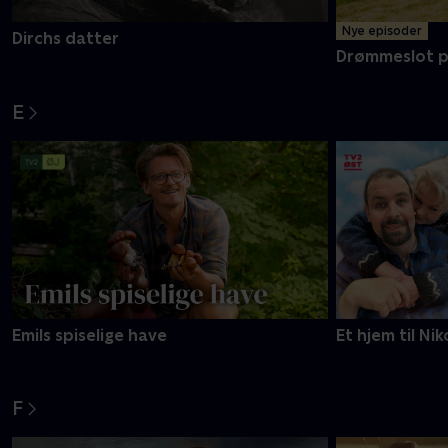
Nye episoder
Dirchs datter
Drømmeslot p
E
Emils spiselige have
Et hjem til Nik
F