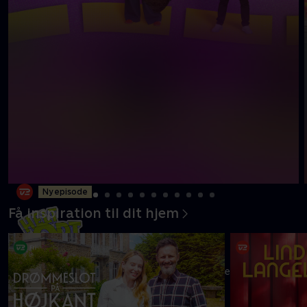
Ny episode
Få inspiration til dit hjem
Melvin og mor Carolyne er klar med endnu flere oplevelser i
det ganske land