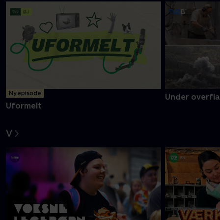
Ny episode
Under overfl
Uformelt
V