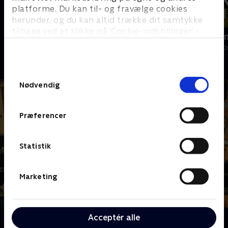
platforme. Du kan til- og fravælge cookies
herunder, og du kan altid trække dit samtykke
tilbage ved at klikke på ’Cookie-indstillinger’ i
Ryd op i dit liv
Franske drø
bunden af siden. Læs mere om hvordan TV 2
Livsstil • 6 sæsoner
Livsstil • 6 sæs
behandler dine oplysninger i
TV 2s privatlivspolitik
.
Samtykkevalg
Nødvendig
Præferencer
Statistik
Marketing
Acceptér alle
Om Værkstedet UK