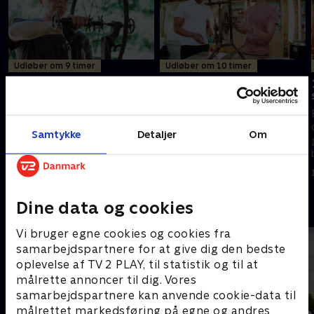
Udløber om 9 timer
Udløber om 10 timer
9. Væltepeter og
10. Spinderokke og
lædermappe
gyngestol
Eksperten Tim Gunn får sin sag
En 50 år gammel spinderok og
for, når han skal redde en
en håndlavet gyngestol, der er
Samtykke
Detaljer
Om
gammel væltepeter uden sadel
ved at falde fra hinanden.
og bremser. Og så skal en
Eksperterne forsøger endnu
lædermappe med en vigtig
engang at redde elskede
18. august 2021 • 43 min
18. august 2021 • 44 min
historie have nyt liv.
arvestykker.
Dine data og cookies
Andre så også
Vi bruger egne cookies og cookies fra
samarbejdspartnere for at give dig den bedste
oplevelse af TV 2 PLAY, til statistik og til at
målrette annoncer til dig. Vores
samarbejdspartnere kan anvende cookie-data til
målrettet markedsføring på egne og andres