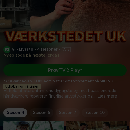
•
Livsstil
•
4 sæsoner
•
Ny episode på næste lørdag
Prøv TV 2 Play*
*Kræver pakken Basis. Administrer dit abonnement på Mit TV 2.
Udløber om 9 timer
Et hold af Storbritanniens dygtigste og mest passionerede
håndværkere reparerer finurlige arvestykker og
...
Læs mere
Sæson 4
Sæson 6
Sæson 7
Sæson 10