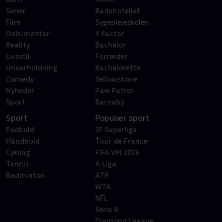
Serier
Badehotellet
Film
Sygeplejeskolen
Dokumentar
X Factor
Reality
Bachelor
Livsstil
Forræder
Underholdning
Bachelorette
Comedy
Yellowstone
Nyheder
Paw Patrol
Sport
Barnaby
Sport
Populær sport
Fodbold
3F Superliga
Håndbold
Tour de France
Cykling
FIFA VM 2026
Tennis
A Liga
Badminton
ATP
WTA
NFL
Serie A
Diamond League