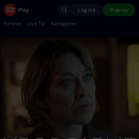
Log ind
Prøv nu
Forside
Live TV
Kategorier