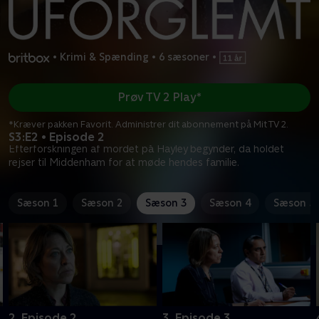
•
Krimi & Spænding
•
6 sæsoner
•
Prøv TV 2 Play*
*Kræver pakken Favorit. Administrer dit abonnement på Mit TV 2.
S3:E2 • Episode 2
Efterforskningen af mordet på Hayley begynder, da holdet
rejser til Middenham for at møde hendes familie.
Sæson 1
Sæson 2
Sæson 3
Sæson 4
Sæson 5
2. Episode 2
3. Episode 3