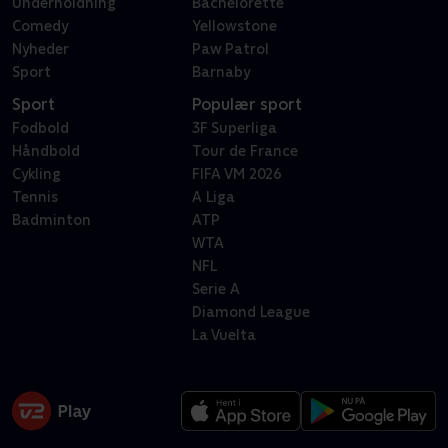
Underholdning
Bachelorette
Comedy
Yellowstone
Nyheder
Paw Patrol
Sport
Barnaby
Sport
Populær sport
Fodbold
3F Superliga
Håndbold
Tour de France
Cykling
FIFA VM 2026
Tennis
A Liga
Badminton
ATP
WTA
NFL
Serie A
Diamond League
La Vuelta