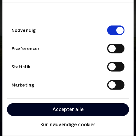
bunden af siden. Læs mere om hvordan TV 2
behandler dine oplysninger i
TV 2s privatlivspolitik
.
Samtykkevalg
Nødvendig
Præferencer
Statistik
Om Uforglemt
Marketing
Jagten på sandheden i uopklarede mord fører
London-betjente ind i fortidens mørke, hvor
afsløringerne rammer hårdt og efterlader dybe spor
Acceptér alle
hos alle involverede - prisbelønnet serie.
Kun nødvendige cookies