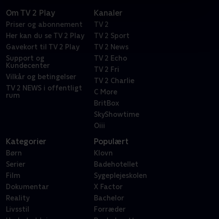
Om TV 2 Play
Kanaler
Priser og abonnement
TV 2
Her kan du se TV 2 Play
TV 2 Sport
Gavekort til TV 2 Play
TV 2 News
Support og
TV 2 Echo
Kundecenter
TV 2 Fri
Vilkår og betingelser
TV 2 Charlie
TV 2 NEWS i offentligt
C More
rum
BritBox
SkyShowtime
Oiii
Kategorier
Populært
Børn
Klovn
Serier
Badehotellet
Film
Sygeplejeskolen
Dokumentar
X Factor
Reality
Bachelor
Livsstil
Forræder