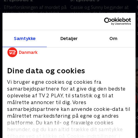
å
Efterforskningen af mordet på
Cassie og Sunny begynder at
Hayley begynder, da holdet
interviewe de fire mandlinge
rejser til Middenham for at
beboere på The Spinney, som
møde hendes familie.
alle har rimelig
sammenhængende historier
1. maj 2023 • 44 min
1. maj 2023 • 44 min
om tiden i Middenham.
Samtykke
Detaljer
Om
Andre så også
Dine data og cookies
Vi bruger egne cookies og cookies fra
samarbejdspartnere for at give dig den bedste
oplevelse af TV 2 PLAY, til statistik og til at
målrette annoncer til dig. Vores
samarbejdspartnere kan anvende cookie-data til
målrettet markedsføring på egne og andres
Mord på Mallorca
Gerningssted
platforme. Du kan til- og fravælge cookies
Krimi & Spænding • 2 sæsoner
Krimi & Spændi
herunder, og du kan altid trække dit samtykke
tilbage ved at klikke på ’Cookie-indstillinger’ i