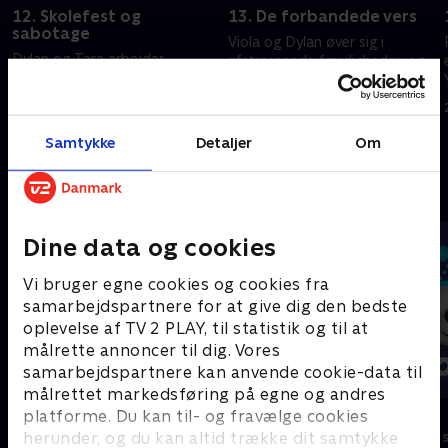
12. Skolefest og
13. De forbandede vers
sabotage
Viola og Dylan øver sig i
Dylan og Tara arbejder
afstressende færdigheder, og
sammen om en plan. Yasmine
Charlie hjælper med at
bliver alt for beskyttende over
planlægge Yasmines jubilæum
for Charlie
29. september 2023 • 21 min
Samtykke
Detaljer
Om
29. september 2023 • 21 min
Andre så også
Dine data og cookies
Vi bruger egne cookies og cookies fra
samarbejdspartnere for at give dig den bedste
oplevelse af TV 2 PLAY, til statistik og til at
målrette annoncer til dig. Vores
samarbejdspartnere kan anvende cookie-data til
målrettet markedsføring på egne og andres
Vicke Viking
Olly & Lea
platforme. Du kan til- og fravælge cookies
herunder, og du kan altid trække dit samtykke
Børneserier • 1 sæsoner
Børneserier • 1