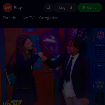
Log ind
Prøv nu
Forside
Live TV
Kategorier