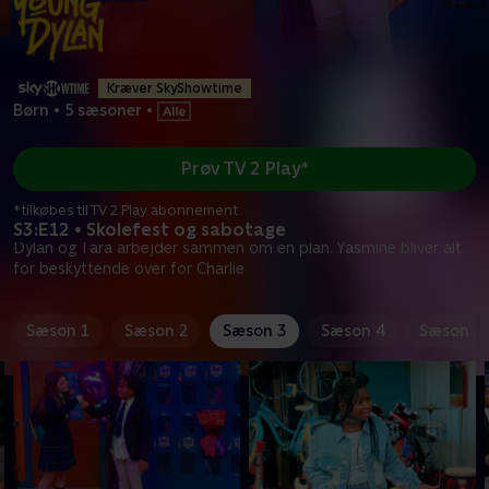
Kræver SkyShowtime
Børn
•
5 sæsoner
•
Prøv TV 2 Play*
*tilkøbes til TV 2 Play abonnement
S3:E12 • Skolefest og sabotage
Dylan og Tara arbejder sammen om en plan. Yasmine bliver alt
for beskyttende over for Charlie
Sæson 1
Sæson 2
Sæson 3
Sæson 4
Sæson 5