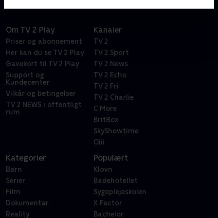
Om TV 2 Play
Kanaler
Priser og abonnement
TV 2
Her kan du se TV 2 Play
TV 2 Sport
Gavekort til TV 2 Play
TV 2 News
Support og
TV 2 Echo
Kundecenter
TV 2 Fri
Vilkår og betingelser
TV 2 Charlie
TV 2 NEWS i offentligt
C More
rum
BritBox
SkyShowtime
Oiii
Kategorier
Populært
Børn
Klovn
Serier
Badehotellet
Film
Sygeplejeskolen
Dokumentar
X Factor
Reality
Bachelor