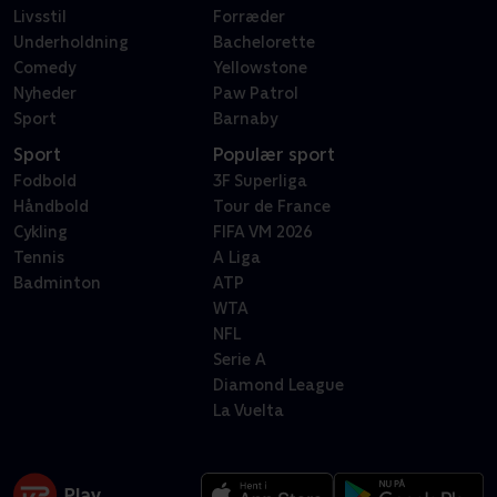
Livsstil
Forræder
Underholdning
Bachelorette
Comedy
Yellowstone
Nyheder
Paw Patrol
Sport
Barnaby
Sport
Populær sport
Fodbold
3F Superliga
Håndbold
Tour de France
Cykling
FIFA VM 2026
Tennis
A Liga
Badminton
ATP
WTA
NFL
Serie A
Diamond League
La Vuelta