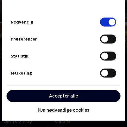
behandler dine oplysninger i
TV 2s privatlivspolitik
.
Samtykkevalg
Nødvendig
Præferencer
Statistik
Om Lampemanden i Storegade
Mød lampemanden og lampens ånd i Storegade i
Marketing
Rønne. Hør om lamperne, kreativiteten og om et
langt og spændende liv med Gud, søfart og
smedearbejde, som har stået på i 90 år
Acceptér alle
Kun nødvendige cookies
Om TV 2 Play
Kanaler