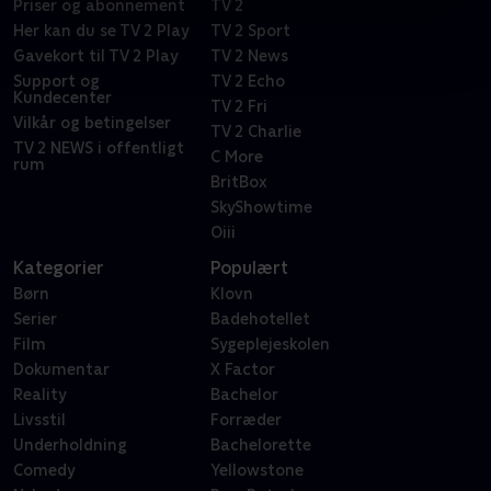
Priser og abonnement
TV 2
Her kan du se TV 2 Play
TV 2 Sport
Gavekort til TV 2 Play
TV 2 News
Support og
TV 2 Echo
Kundecenter
TV 2 Fri
Vilkår og betingelser
TV 2 Charlie
TV 2 NEWS i offentligt
C More
rum
BritBox
SkyShowtime
Oiii
Kategorier
Populært
Børn
Klovn
Serier
Badehotellet
Film
Sygeplejeskolen
Dokumentar
X Factor
Reality
Bachelor
Livsstil
Forræder
Underholdning
Bachelorette
Comedy
Yellowstone