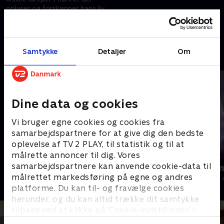
oplyser og forskønner hans liv.
Kom med helt tæt på, når Per
fortæller om sit liv
28. august 2024 • 33 min
Samtykke
Detaljer
Om
Andre så også
Dine data og cookies
Vi bruger egne cookies og cookies fra
samarbejdspartnere for at give dig den bedste
oplevelse af TV 2 PLAY, til statistik og til at
målrette annoncer til dig. Vores
samarbejdspartnere kan anvende cookie-data til
Værkstedet UK
Julelys for m
målrettet markedsføring på egne og andres
Livsstil • 4 sæsoner
2022 • Livsstil •
platforme. Du kan til- og fravælge cookies
herunder, og du kan altid trække dit samtykke
tilbage ved at klikke på ’Cookie-indstillinger’ i
bunden af siden. Læs mere om hvordan TV 2