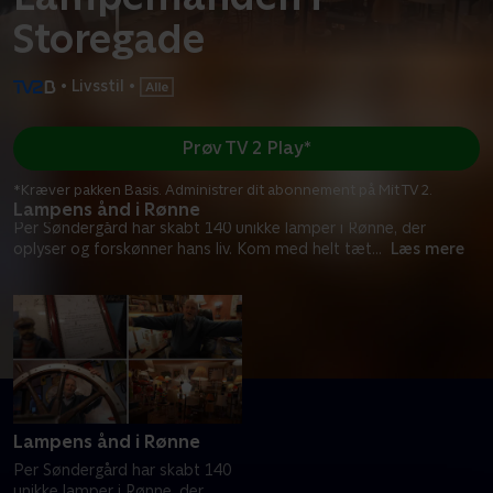
Storegade
•
Livsstil
•
Prøv TV 2 Play*
*Kræver pakken Basis. Administrer dit abonnement på Mit TV 2.
Lampens ånd i Rønne
Per Søndergård har skabt 140 unikke lamper i Rønne, der
oplyser og forskønner hans liv. Kom med helt tæt
...
Læs mere
Lampens ånd i Rønne
Per Søndergård har skabt 140
unikke lamper i Rønne, der