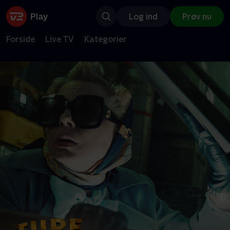
Log ind
Prøv nu
Forside
Live TV
Kategorier