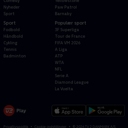
Comedy
Yellowstone
Nyheder
Paw Patrol
Sport
Barnaby
Sport
Populær sport
Fodbold
3F Superliga
Håndbold
Tour de France
Cykling
FIFA VM 2026
Tennis
A Liga
Badminton
ATP
WTA
NFL
Serie A
Diamond League
La Vuelta
Privatlivspolitik
Cookie-indstillinger
©
2026
TV 2 DANMARK A/S