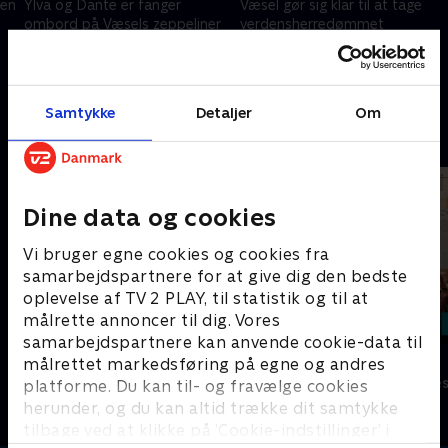
jen
Ylva og Dante er fanger
Væsel gør sig klar til at tage
ombord på Væsels zeppeliner
verdensherredømmet
6. oktober 2023 • 22 min
6. oktober 2023 • 22 min
Samtykke
Detaljer
Om
Andre så også
Dine data og cookies
Vi bruger egne cookies og cookies fra
samarbejdspartnere for at give dig den bedste
oplevelse af TV 2 PLAY, til statistik og til at
målrette annoncer til dig. Vores
samarbejdspartnere kan anvende cookie-data til
Hold vejret
Friheden
målrettet markedsføring på egne og andres
Komedie • 1 sæsoner
Komedie • 2 sæ
platforme. Du kan til- og fravælge cookies
herunder, og du kan altid trække dit samtykke
tilbage ved at klikke på ’Cookie-indstillinger’ i