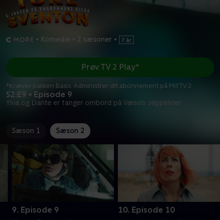
•
Komedie
•
2 sæsoner
•
Prøv TV 2 Play*
*Kræver pakken Basis. Administrer dit abonnement på Mit TV 2.
S2:E9 • Episode 9
Ylva og Dante er fanger ombord på Væsels zeppeliner
Sæson 1
Sæson 2
9. Episode 9
10. Episode 10