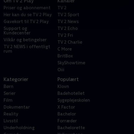
Om TV 2 Play
Kanaler
Priser og abonnement
TV 2
Her kan du se TV 2 Play
TV 2 Sport
Gavekort til TV 2 Play
TV 2 News
Support og
TV 2 Echo
Kundecenter
TV 2 Fri
Vilkår og betingelser
TV 2 Charlie
TV 2 NEWS i offentligt
C More
rum
BritBox
SkyShowtime
Oiii
Kategorier
Populært
Børn
Klovn
Serier
Badehotellet
Film
Sygeplejeskolen
Dokumentar
X Factor
Reality
Bachelor
Livsstil
Forræder
Underholdning
Bachelorette