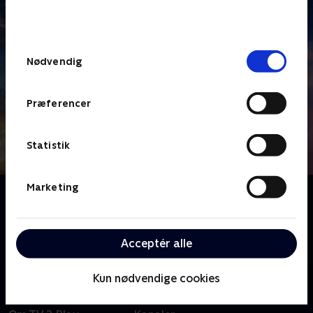
bunden af siden. Læs mere om hvordan TV 2
behandler dine oplysninger i
TV 2s privatlivspolitik
.
Samtykkevalg
Nødvendig
Præferencer
Statistik
Marketing
Om Ture Sventon & jagten på Ungdommens kilde
Mesterdetektiven Ture Sventon kontaktes af de to
søskende, dante og Ylva, hvis forældre er blevet
Acceptér alle
kidnappet. Mon skurken Væsel er på spil igen?.
Kun nødvendige cookies