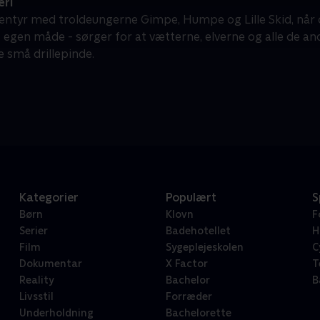
eri
entyr med troldeungerne Gimpe, Humpe og Lille Skid, når 
t egen måde - sørger for at vætterne, elverne og alle de a
de små drillepinde.
Kategorier
Populært
S
Børn
Klovn
F
Serier
Badehotellet
H
Film
Sygeplejeskolen
C
Dokumentar
X Factor
T
Reality
Bachelor
B
Livsstil
Forræder
Underholdning
Bachelorette