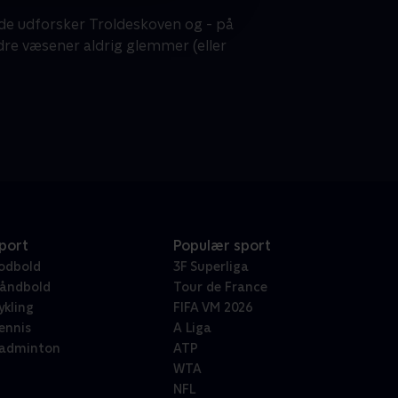
de udforsker Troldeskoven og - på
ndre væsener aldrig glemmer (eller
port
Populær sport
odbold
3F Superliga
åndbold
Tour de France
ykling
FIFA VM 2026
ennis
A Liga
adminton
ATP
WTA
NFL