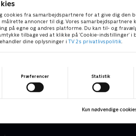
kies
g cookies fra samarbejdspartnere for at give dig den b
l at målrette annoncer til dig. Vores samarbejdspartner
ing på egne og andres platforme. Du kan til- og fravæl
amtykke tilbage ved at klikke på ’Cookie-indstillinger’ i
handler dine oplysninger i
TV 2s privatlivspolitik
.
Samtykkevalg
Præferencer
Statistik
Magnus & Myggen
T
Børneserier • 1 sæsoner
B
Kun nødvendige cookie