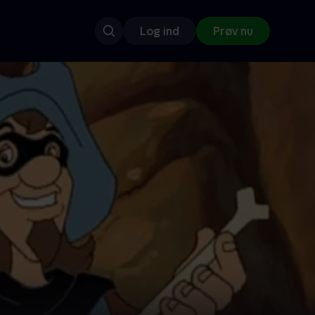
Log ind
Prøv nu