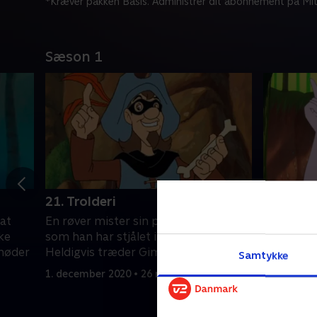
*Kræver pakken Basis. Administrer dit abonnement på Mit
Sæson 1
21. Trolderi
22. Forår
 at
En røver mister sin pose med guld,
Elverpiger
ke
som han har stjålet i Troldeskoven.
Gimpe og 
 møder
Heldigvis træder Gimpe og Humpe til.
mudderhul
Samtykke
ødelægge 
1. december 2020 • 26 min
1. decembe