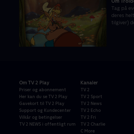
Om Trold
Tag på ev
deres hel
tilgiver) 
Om TV 2 Play
Kanaler
Priser og abonnement
TV 2
Her kan du se TV 2 Play
TV 2 Sport
Gavekort til TV 2 Play
TV 2 News
Support og Kundecenter
TV 2 Echo
Vilkår og betingelser
TV 2 Fri
TV 2 NEWS i offentligt rum
TV 2 Charlie
C More