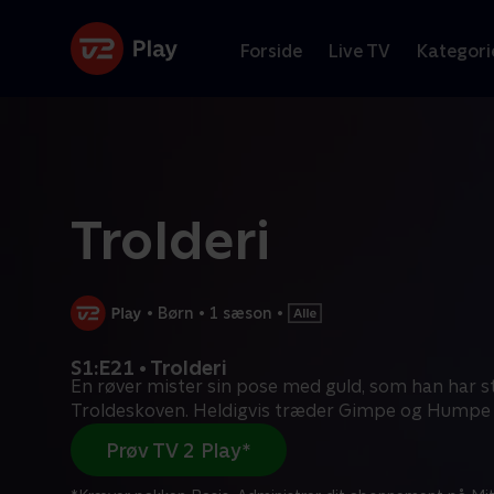
Forside
Live TV
Kategori
Trolderi
•
Børn
•
1 sæson
•
S1:E21 • Trolderi
En røver mister sin pose med guld, som han har stj
Troldeskoven. Heldigvis træder Gimpe og Humpe t
Prøv TV 2 Play*