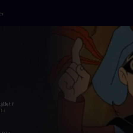
er
ålet i
il.