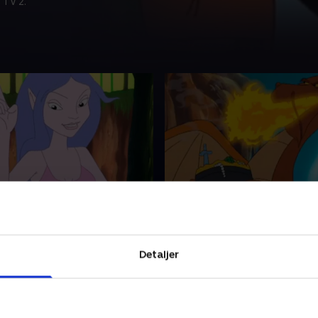
 TV 2.
 i luften
23. Drageånde
ne er ved at lave forår, men
Gimpe, Humpe og Lille Skid t
Humpe vil have et
dragehulen, for Gimpe vil læ
, og de kommer til at
puste ild. De tror, at dragen
Detaljer
det friske vand på engen.
længst er uddød, men det er
r 2020 • 26 min
1. december 2020 • 26 min