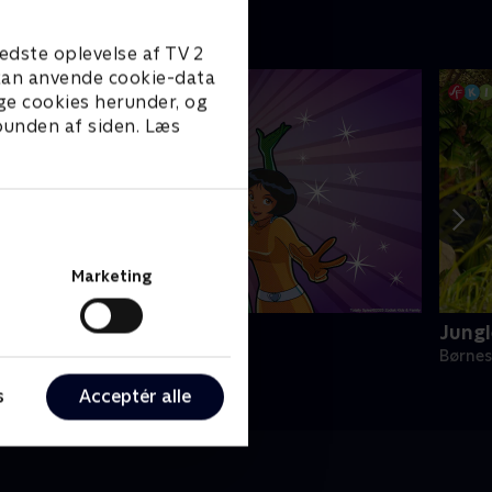
edste oplevelse af TV 2
e kan anvende cookie-data
ge cookies herunder, og
 bunden af siden. Læs
Marketing
otally Spies
Jung
ørneserier • 2 sæsoner
Børnes
s
Acceptér alle