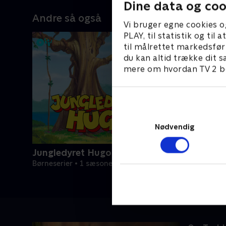
Dine data og coo
Andre så også
Vi bruger egne cookies o
PLAY, til statistik og ti
til målrettet markedsfør
du kan altid trække dit s
mere om hvordan TV 2 be
Nødvendig
Jungledyret Hugo
Børneserier • 1 sæsoner