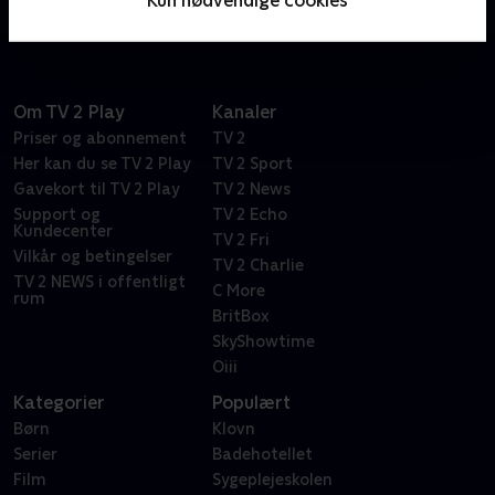
og nye oplysninger kommer frem.
Om TV 2 Play
Kanaler
Priser og abonnement
TV 2
Her kan du se TV 2 Play
TV 2 Sport
Gavekort til TV 2 Play
TV 2 News
Support og
TV 2 Echo
Kundecenter
TV 2 Fri
Vilkår og betingelser
TV 2 Charlie
TV 2 NEWS i offentligt
C More
rum
BritBox
SkyShowtime
Oiii
Kategorier
Populært
Børn
Klovn
Serier
Badehotellet
Film
Sygeplejeskolen