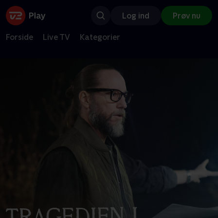
Log ind
Prøv nu
Forside
Live TV
Kategorier