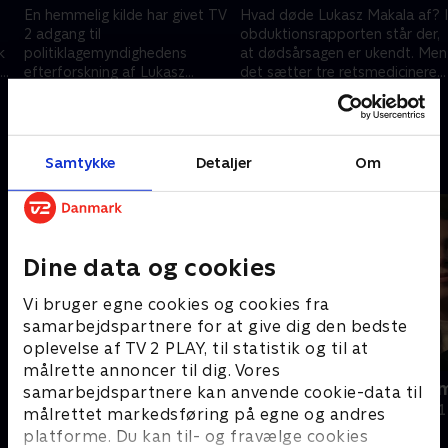
En hemmelig kilde har givet TV
Hvad døde Lukasz Makala af? I
2 adgang til
obduktionsrapporten står der,
k
politiklagemyndighedens
at dødsårsagen er ukendt. Men
efterforskning af Lukasz
det sætter tre retsmedicinere
nd
Makalas død. Blev anholdelsen
spørgsmålstegn ved.
27. november 2025 • 31 min
4. december 2025 • 33 min
undersøgt godt nok?
Samtykke
Detaljer
Om
Andre så også
Dine data og cookies
Vi bruger egne cookies og cookies fra
samarbejdspartnere for at give dig den bedste
oplevelse af TV 2 PLAY, til statistik og til at
målrette annoncer til dig. Vores
Operation X
Bortført so
samarbejdspartnere kan anvende cookie-data til
Dokumentar
Dokumentar • 1
målrettet markedsføring på egne og andres
platforme. Du kan til- og fravælge cookies