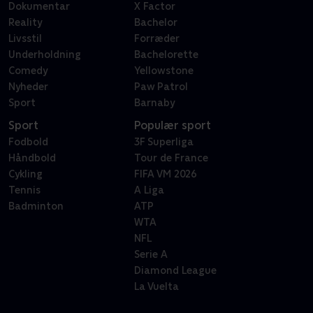
Dokumentar
X Factor
Reality
Bachelor
Livsstil
Forræder
Underholdning
Bachelorette
Comedy
Yellowstone
Nyheder
Paw Patrol
Sport
Barnaby
Sport
Populær sport
Fodbold
3F Superliga
Håndbold
Tour de France
Cykling
FIFA VM 2026
Tennis
A Liga
Badminton
ATP
WTA
NFL
Serie A
Diamond League
La Vuelta