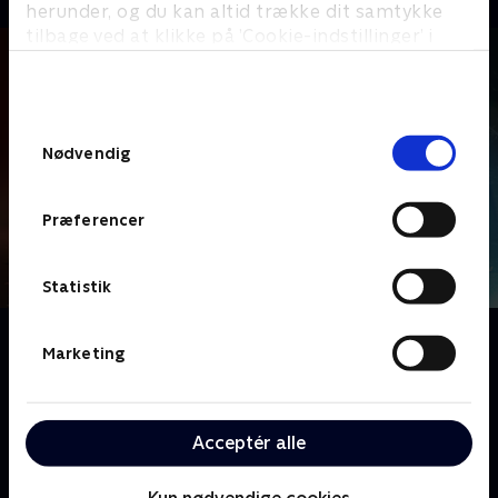
herunder, og du kan altid trække dit samtykke
tilbage ved at klikke på ’Cookie-indstillinger’ i
bunden af siden. Læs mere om hvordan TV 2
behandler dine oplysninger i
TV 2s privatlivspolitik
.
Samtykkevalg
Nødvendig
Præferencer
Statistik
Om Tragedien i Tjæreborg
Marketing
Lukasz Makala døde i 2021 efter en voldsom
anholdelse, hvor vidner så betjente slå ham gentagne
gange med stave. Politiklagemyndigheden mente
Acceptér alle
ikke, at betjentene havde gjort noget strafbart. Nu
har en hemmelig kilde givet TV 2 adgang til sagen -
Kun nødvendige cookies