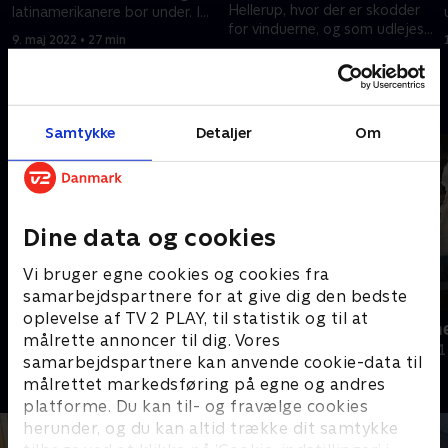
Hellerup, hvor der er skodder
latinamerikanere bor under. I
for vinduerne, og som udlejes
lejligheden bor der syv andre.
9. maj 2022 • 27 min
til beboelse - trods huller i
9. maj 2022 • 27 min
taget.
Andre så også
Samtykke
Detaljer
Om
Dine data og cookies
Vi bruger egne cookies og cookies fra
samarbejdspartnere for at give dig den bedste
oplevelse af TV 2 PLAY, til statistik og til at
Det grænseløse bedrag
Med børnen
målrette annoncer til dig. Vores
Dokumentar • 1 sæsoner
Dokumentar • 1
samarbejdspartnere kan anvende cookie-data til
målrettet markedsføring på egne og andres
platforme. Du kan til- og fravælge cookies
herunder, og du kan altid trække dit samtykke