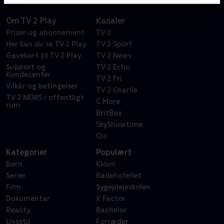
Om TV 2 Play
Kanaler
Priser og abonnement
TV 2
Her kan du se TV 2 Play
TV 2 Sport
Gavekort til TV 2 Play
TV 2 News
Support og
TV 2 Echo
Kundecenter
TV 2 Fri
Vilkår og betingelser
TV 2 Charlie
TV 2 NEWS i offentligt
C More
rum
BritBox
SkyShowtime
Oiii
Kategorier
Populært
Børn
Klovn
Serier
Badehotellet
Film
Sygeplejeskolen
Dokumentar
X Factor
Reality
Bachelor
Livsstil
Forræder