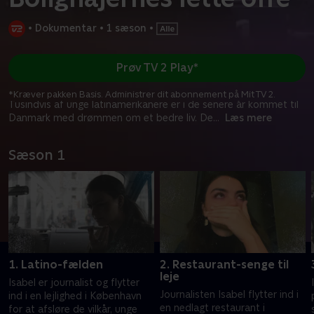
•
Dokumentar
•
1 sæson
•
Prøv TV 2 Play*
*Kræver pakken Basis. Administrer dit abonnement på Mit TV 2.
Tusindvis af unge latinamerikanere er i de senere år kommet til
Danmark med drømmen om et bedre liv. De
...
Læs mere
Sæson 1
1. Latino-fælden
2. Restaurant-senge til
leje
Isabel er journalist og flytter
Journalisten Isabel flytter ind i
ind i en lejlighed i København
en nedlagt restaurant i
for at afsløre de vilkår, unge