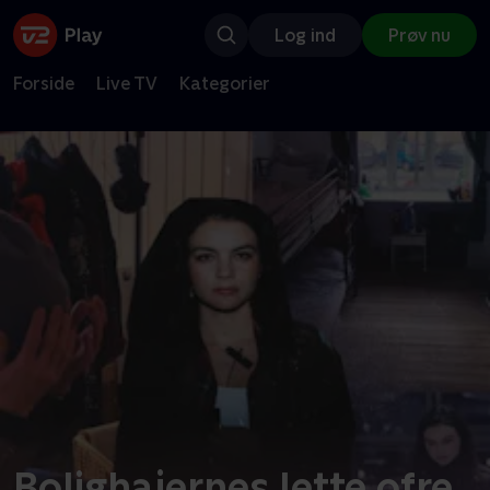
Log ind
Prøv nu
Forside
Live TV
Kategorier
Bolighajernes lette ofre