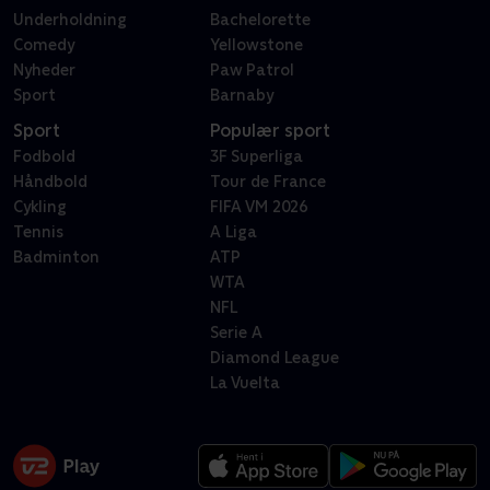
Underholdning
Bachelorette
Comedy
Yellowstone
Nyheder
Paw Patrol
Sport
Barnaby
Sport
Populær sport
Fodbold
3F Superliga
Håndbold
Tour de France
Cykling
FIFA VM 2026
Tennis
A Liga
Badminton
ATP
WTA
NFL
Serie A
Diamond League
La Vuelta