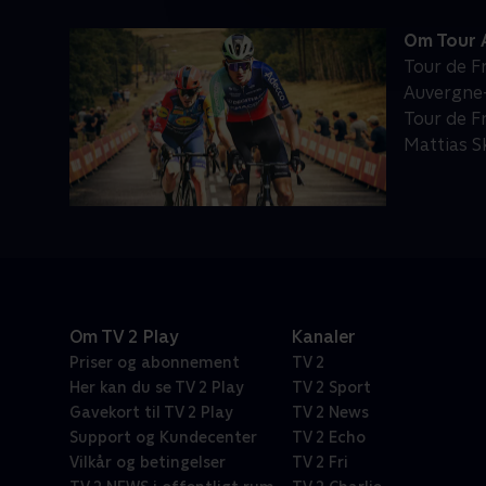
Om Tour 
Tour de F
Auvergne-
Tour de F
Mattias S
Om TV 2 Play
Kanaler
Priser og abonnement
TV 2
Her kan du se TV 2 Play
TV 2 Sport
Gavekort til TV 2 Play
TV 2 News
Support og Kundecenter
TV 2 Echo
Vilkår og betingelser
TV 2 Fri