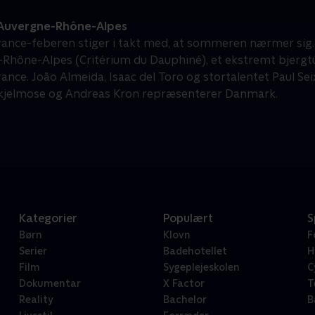
Auvergne-Rhône-Alpes
rance-feberen stiger i takt med, at sommeren nærmer sig.
Rhône-Alpes (Critérium du Dauphiné), et ekstremt bjergt
rance. João Almeida, Isaac del Toro og stortalentet Paul Se
kjelmose og Andreas Kron repræsenterer Danmark.
Kategorier
Populært
S
Børn
Klovn
F
Serier
Badehotellet
H
Film
Sygeplejeskolen
C
Dokumentar
X Factor
T
Reality
Bachelor
B