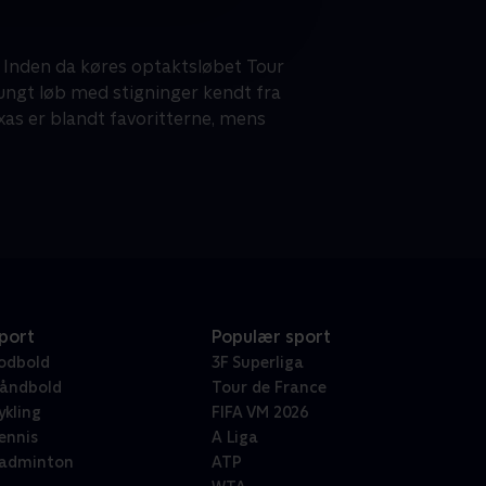
 Inden da køres optaktsløbet Tour
ungt løb med stigninger kendt fra
ixas er blandt favoritterne, mens
port
Populær sport
odbold
3F Superliga
åndbold
Tour de France
ykling
FIFA VM 2026
ennis
A Liga
adminton
ATP