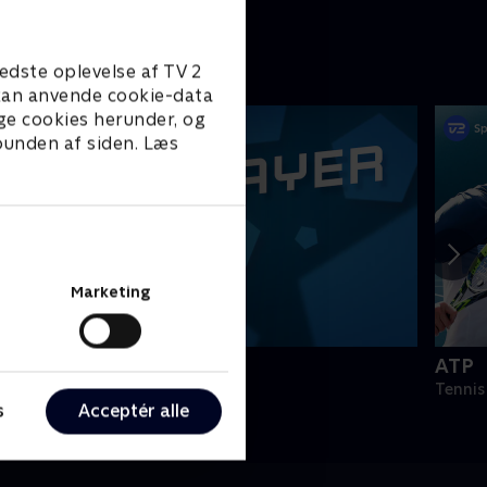
edste oplevelse af TV 2
e kan anvende cookie-data
ge cookies herunder, og
 bunden af siden. Læs
Marketing
PLAYER
ATP
odbold
Tennis
s
Acceptér alle