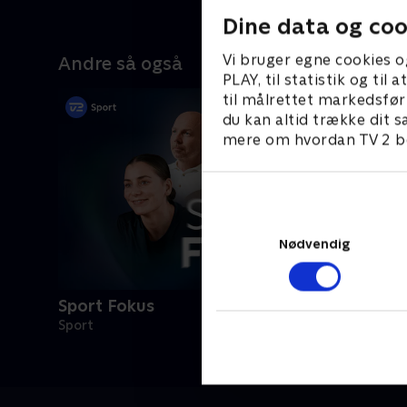
Dine data og coo
Vi bruger egne cookies o
Andre så også
PLAY, til statistik og ti
til målrettet markedsfør
du kan altid trække dit s
mere om hvordan TV 2 be
Nødvendig
Sport Fokus
Sport