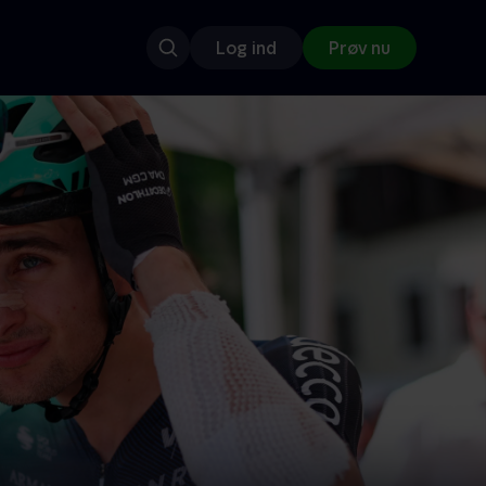
Log ind
Prøv nu