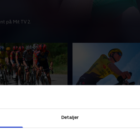
nt på Mit TV 2.
Før 7. etape
 brutal bjergetape med mål
Sanne Jakobsen, Lars Bak o
Colombier. En ikonisk
Vinjebo ser frem mod dagen
Detaljer
hvor favoritterne må vise
Tour Auvergne-Rhône-Alpes
ke.
13. juni 2026 • 27 min
26 • 135 min