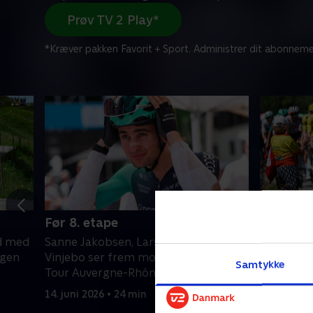
Prøv TV 2 Play*
*Kræver pakken Favorit + Sport. Administrer dit abonneme
Før 8. etape
7. etape
rd med
Sanne Jakobsen, Lars Bak og Emil
Kort, men
ngen
Vinjebo ser frem mod dagens etape i
på Grand 
Samtykke
Tour Auvergne-Rhône-Alpes.
stigning, 
deres styr
14. juni 2026 • 24 min
13. juni 20