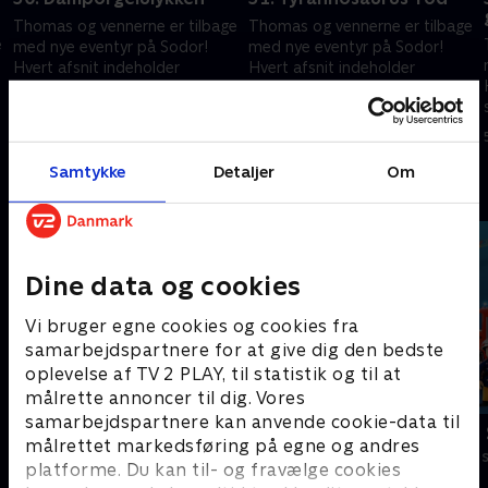
Thomas og vennerne er tilbage
Thomas og vennerne er tilbage
e
med nye eventyr på Sodor!
med nye eventyr på Sodor!
Hvert afsnit indeholder
Hvert afsnit indeholder
spændende rejser i et nyt,
spændende rejser i et nyt,
interaktivt format, der
interaktivt format, der
5. februar 2025 • 10 min
5. februar 2025 • 10 min
engagerer børnene.
engagerer børnene.
Samtykke
Detaljer
Om
Andre så også
Dine data og cookies
Vi bruger egne cookies og cookies fra
samarbejdspartnere for at give dig den bedste
oplevelse af TV 2 PLAY, til statistik og til at
målrette annoncer til dig. Vores
samarbejdspartnere kan anvende cookie-data til
Gurli Gris
Brandmand
målrettet markedsføring på egne og andres
Børneserier • 4 sæsoner
Børneserier • 1
platforme. Du kan til- og fravælge cookies