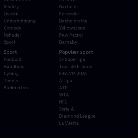
Reality
Bachelor
Livsstil
Forræder
Underholdning
Bachelorette
Comedy
Yellowstone
Nyheder
Paw Patrol
Sport
Barnaby
Sport
Populær sport
Fodbold
3F Superliga
Håndbold
Tour de France
Cykling
FIFA VM 2026
Tennis
A Liga
Badminton
ATP
WTA
NFL
Serie A
Diamond League
La Vuelta