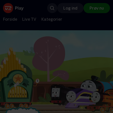
Log ind
Prøv nu
Forside
Live TV
Kategorier