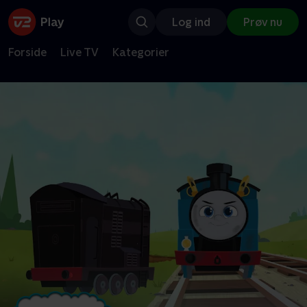
Log ind
Prøv nu
Forside
Live TV
Kategorier