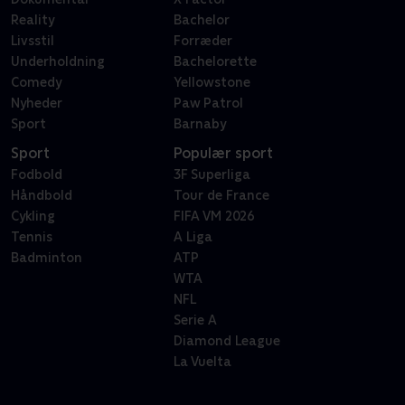
Reality
Bachelor
Livsstil
Forræder
Underholdning
Bachelorette
Comedy
Yellowstone
Nyheder
Paw Patrol
Sport
Barnaby
Sport
Populær sport
Fodbold
3F Superliga
Håndbold
Tour de France
Cykling
FIFA VM 2026
Tennis
A Liga
Badminton
ATP
WTA
NFL
Serie A
Diamond League
La Vuelta