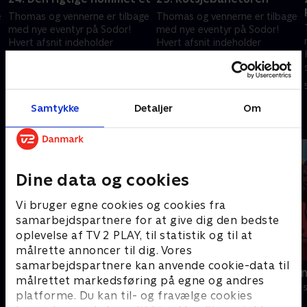
e
Thomas og vennerne er tilbage
Thomas og vennerne er tilbage
med nye eventyr på Sodor!
med nye eventyr på Sodor!
Hvert afsnit indeholder
Hvert afsnit indeholder
spændende rejser i et nyt,
spændende rejser i et nyt,
interaktivt format, der
interaktivt format, der
5. februar 2025 • 10 min
5. februar 2025 • 10 min
engagerer børnene.
engagerer børnene.
Samtykke
Detaljer
Om
Andre så også
Dine data og cookies
Vi bruger egne cookies og cookies fra
samarbejdspartnere for at give dig den bedste
oplevelse af TV 2 PLAY, til statistik og til at
målrette annoncer til dig. Vores
samarbejdspartnere kan anvende cookie-data til
Gurli Gris
Rasmus Klu
målrettet markedsføring på egne og andres
Børneserier • 4 sæsoner
Børneserier • 3
platforme. Du kan til- og fravælge cookies