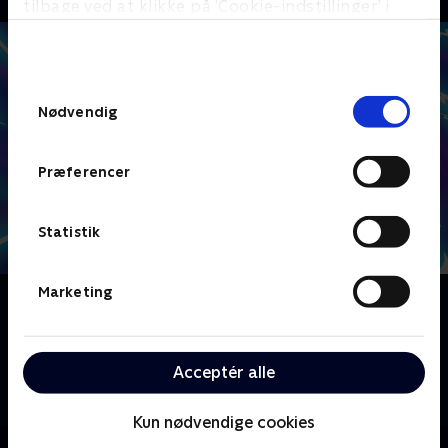
tilbage ved at klikke på ’Cookie-indstillinger’ i
bunden af siden. Læs mere om hvordan TV 2
behandler dine oplysninger i
TV 2s privatlivspolitik
.
Samtykkevalg
Nødvendig
Præferencer
Statistik
Marketing
Om The Twisted Timeline of Sammy and Raj
Da fætrene Sammy og Raj opdager en tidsændrende
app, forsøger de at løse alle de problemer de havde i
Acceptér alle
skolen, men det sender dem til gengæld ud på et
virkelighedsbøjende eventyr.
Kun nødvendige cookies