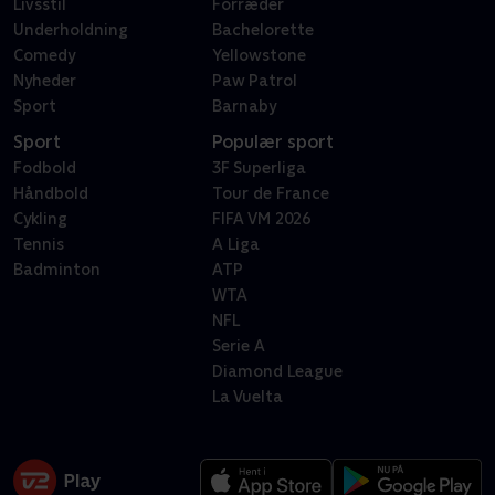
Livsstil
Forræder
Underholdning
Bachelorette
Comedy
Yellowstone
Nyheder
Paw Patrol
Sport
Barnaby
Sport
Populær sport
Fodbold
3F Superliga
Håndbold
Tour de France
Cykling
FIFA VM 2026
Tennis
A Liga
Badminton
ATP
WTA
NFL
Serie A
Diamond League
La Vuelta