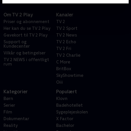
Om TV 2 Play
Kanaler
Priser og abonnement
TV 2
Her kan du se TV 2 Play
TV 2 Sport
Gavekort til TV 2 Play
TV 2 News
Support og
TV 2 Echo
Kundecenter
TV 2 Fri
Vilkår og betingelser
TV 2 Charlie
TV 2 NEWS i offentligt
C More
rum
BritBox
SkyShowtime
Oiii
Kategorier
Populært
Børn
Klovn
Serier
Badehotellet
Film
Sygeplejeskolen
Dokumentar
X Factor
Reality
Bachelor