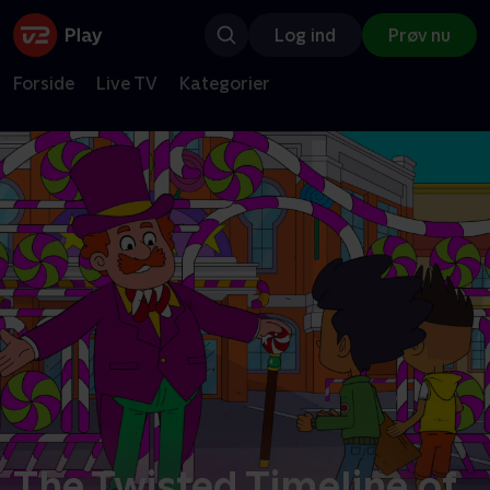
Log ind
Prøv nu
Forside
Live TV
Kategorier
The Twisted Timeline of