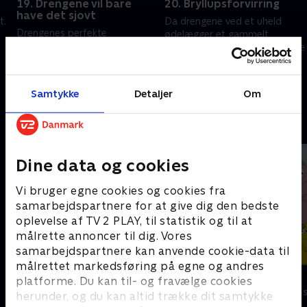
19. Drengene vil bare
20. Bryllupsforvirring
have det sjovt
t.
Da drengene ved et uheld
Drengenes perfekte
ødelægger et gammelt
halloween-planer går galt.
familiearvestykke, skal de finde
Drengene deltager i et
en måde at fikse det på
slikfirmas konkurrence
27. oktober 2023 • 22 min
27. oktober 2023 • 22 min
Samtykke
Detaljer
Om
Andre så også
Dine data og cookies
Vi bruger egne cookies og cookies fra
samarbejdspartnere for at give dig den bedste
oplevelse af TV 2 PLAY, til statistik og til at
målrette annoncer til dig. Vores
samarbejdspartnere kan anvende cookie-data til
målrettet markedsføring på egne og andres
Gurli Gris
Barbapapa
platforme. Du kan til- og fravælge cookies
Børneserier • 4 sæsoner
Børneserier • 1
herunder, og du kan altid trække dit samtykke