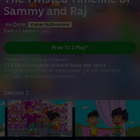
Sammy and Raj
Kræver SkyShowtime
Børn
•
1 sæson
•
Prøv TV 2 Play*
*tilkøbes til TV 2 Play abonnement
S1:E19 • Drengene vil bare have det sjovt
Drengenes perfekte halloween-planer går galt. Drengene
deltager i et slikfirmas konkurrence
Sæson 1