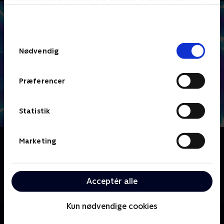
bunden af siden. Læs mere om hvordan TV 2
behandler dine oplysninger i
TV 2s privatlivspolitik
.
Samtykkevalg
Nødvendig
Præferencer
Statistik
Om The Twisted Timeline of Sammy and Raj
Marketing
Da fætrene Sammy og Raj opdager en tidsændrende
app, forsøger de at løse alle de problemer de havde i
skolen, men det sender dem til gengæld ud på et
Acceptér alle
virkelighedsbøjende eventyr.
Kun nødvendige cookies