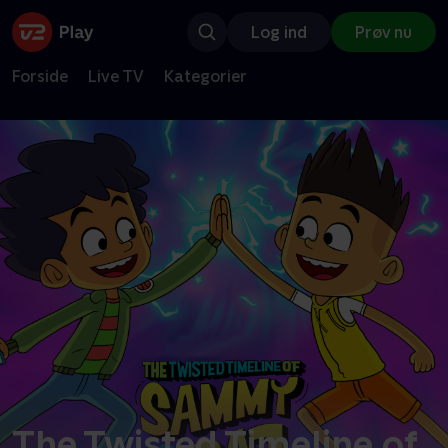
Log ind
Prøv nu
Forside
Live TV
Kategorier
The Twisted Timeline of