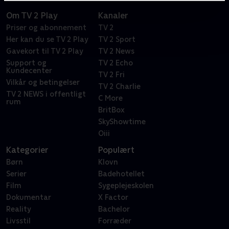
Om TV 2 Play
Kanaler
Priser og abonnement
TV 2
Her kan du se TV 2 Play
TV 2 Sport
Gavekort til TV 2 Play
TV 2 News
Support og
TV 2 Echo
Kundecenter
TV 2 Fri
Vilkår og betingelser
TV 2 Charlie
TV 2 NEWS i offentligt
C More
rum
BritBox
SkyShowtime
Oiii
Kategorier
Populært
Børn
Klovn
Serier
Badehotellet
Film
Sygeplejeskolen
Dokumentar
X Factor
Reality
Bachelor
Livsstil
Forræder