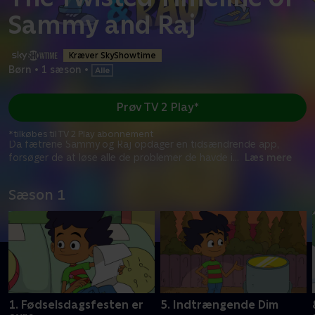
Sammy and Raj
Kræver SkyShowtime
Børn
•
1 sæson
•
Prøv TV 2 Play*
*tilkøbes til TV 2 Play abonnement
Da fætrene Sammy og Raj opdager en tidsændrende app,
forsøger de at løse alle de problemer de havde i
...
Læs mere
Sæson 1
1. Fødselsdagsfesten er
5. Indtrængende Dim