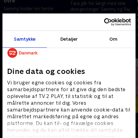
ovre
Tara går for langt med sine
Sammy holder sin første
drengestreger. Sammy og Raj
fødselsdagsfest nogensinde.
besøger Polarpaladset for at
Sammy og Raj bliver
undgå en hedebølge.
distraheret af et videospil.
20. maj 2023 • 22 min
20. maj 2023 • 22 min
Samtykke
Detaljer
Om
Andre så også
Dine data og cookies
Vi bruger egne cookies og cookies fra
samarbejdspartnere for at give dig den bedste
oplevelse af TV 2 PLAY, til statistik og til at
målrette annoncer til dig. Vores
samarbejdspartnere kan anvende cookie-data til
målrettet markedsføring på egne og andres
Gurli Gris
Barbapapa
platforme. Du kan til- og fravælge cookies
Børneserier • 4 sæsoner
Børneserier • 1
herunder, og du kan altid trække dit samtykke
tilbage ved at klikke på ’Cookie-indstillinger’ i