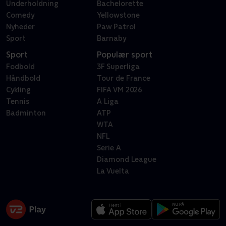
Underholdning
Bachelorette
Comedy
Yellowstone
Nyheder
Paw Patrol
Sport
Barnaby
Sport
Populær sport
Fodbold
3F Superliga
Håndbold
Tour de France
Cykling
FIFA VM 2026
Tennis
A Liga
Badminton
ATP
WTA
NFL
Serie A
Diamond League
La Vuelta