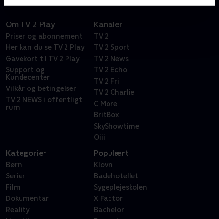
Om TV 2 Play
Kanaler
Priser og abonnement
TV 2
Her kan du se TV 2 Play
TV 2 Sport
Gavekort til TV 2 Play
TV 2 News
Support og
TV 2 Echo
Kundecenter
TV 2 Fri
Vilkår og betingelser
TV 2 Charlie
TV 2 NEWS i offentligt
C More
rum
BritBox
SkyShowtime
Oiii
Kategorier
Populært
Børn
Klovn
Serier
Badehotellet
Film
Sygeplejeskolen
Dokumentar
X Factor
Reality
Bachelor