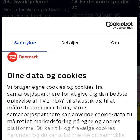
13. Diwalifjollerier
14. Få din indre spejder
ud
Gupta-familien fejrer Diwali, og
Sammy og Raj tager på
t
drengene deltager i en
campingtur med klassen.
robotbrydningsturnering
Sammy føler sig udeladt fra en
27. oktober 2023 • 22 min
familietradition
27. oktober 2023 • 22 min
Samtykke
Detaljer
Om
Andre så også
Dine data og cookies
Vi bruger egne cookies og cookies fra
samarbejdspartnere for at give dig den bedste
oplevelse af TV 2 PLAY, til statistik og til at
målrette annoncer til dig. Vores
samarbejdspartnere kan anvende cookie-data til
målrettet markedsføring på egne og andres
Gurli Gris
Barbapapa
platforme. Du kan til- og fravælge cookies
Børneserier • 4 sæsoner
Børneserier • 1
herunder, og du kan altid trække dit samtykke