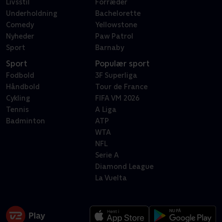
Livsstil
Forræder
Underholdning
Bachelorette
Comedy
Yellowstone
Nyheder
Paw Patrol
Sport
Barnaby
Sport
Populær sport
Fodbold
3F Superliga
Håndbold
Tour de France
Cykling
FIFA VM 2026
Tennis
A Liga
Badminton
ATP
WTA
NFL
Serie A
Diamond League
La Vuelta