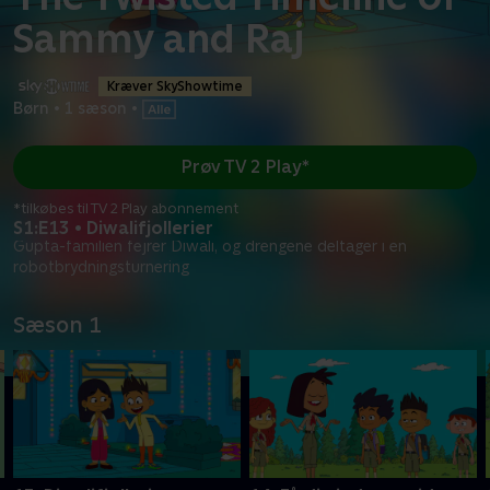
Sammy and Raj
Kræver SkyShowtime
Børn
•
1 sæson
•
Prøv TV 2 Play*
*tilkøbes til TV 2 Play abonnement
S1:E13 • Diwalifjollerier
Gupta-familien fejrer Diwali, og drengene deltager i en
robotbrydningsturnering
Sæson 1