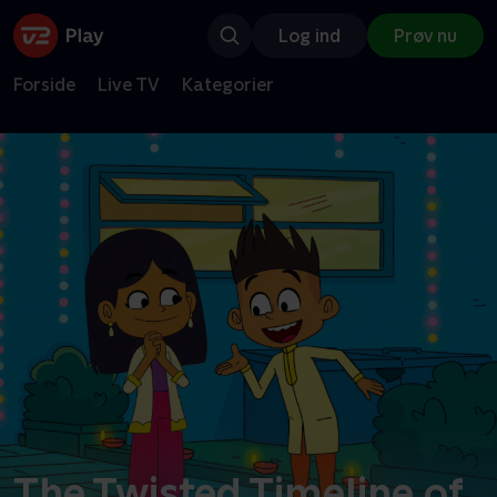
Log ind
Prøv nu
Forside
Live TV
Kategorier
The Twisted Timeline of