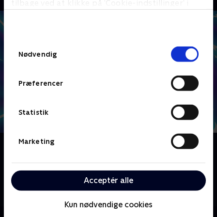
tilbage ved at klikke på ’Cookie-indstillinger’ i
bunden af siden. Læs mere om hvordan TV 2
behandler dine oplysninger i
TV 2s privatlivspolitik
.
Samtykkevalg
Nødvendig
Præferencer
Statistik
Marketing
Om The Twisted Timeline of Sammy and Raj
Da fætrene Sammy og Raj opdager en tidsændrende
app, forsøger de at løse alle de problemer de havde i
Acceptér alle
skolen, men det sender dem til gengæld ud på et
virkelighedsbøjende eventyr.
Kun nødvendige cookies