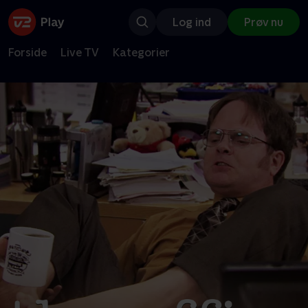
Log ind
Prøv nu
Forside
Live TV
Kategorier