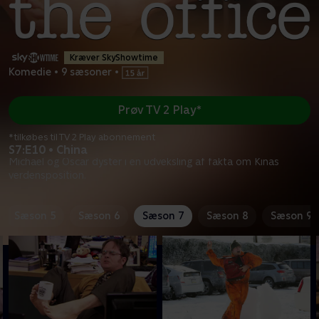
Kræver SkyShowtime
Komedie
•
9 sæsoner
•
Prøv TV 2 Play*
*tilkøbes til TV 2 Play abonnement
S7:E10 • China
Michael og Oscar dyster i en udveksling af fakta om Kinas
verdensposition.
Sæson 5
Sæson 6
Sæson 7
Sæson 8
Sæson 9