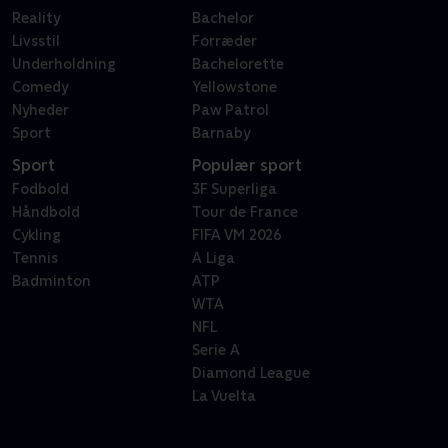
Reality
Bachelor
Livsstil
Forræder
Underholdning
Bachelorette
Comedy
Yellowstone
Nyheder
Paw Patrol
Sport
Barnaby
Sport
Populær sport
Fodbold
3F Superliga
Håndbold
Tour de France
Cykling
FIFA VM 2026
Tennis
A Liga
Badminton
ATP
WTA
NFL
Serie A
Diamond League
La Vuelta