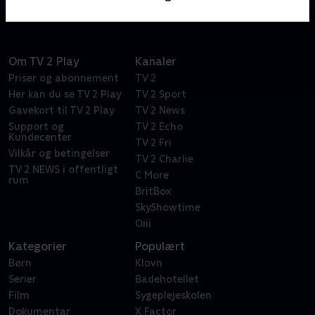
Om TV 2 Play
Kanaler
Priser og abonnement
TV 2
Her kan du se TV 2 Play
TV 2 Sport
Gavekort til TV 2 Play
TV 2 News
Support og
TV 2 Echo
Kundecenter
TV 2 Fri
Vilkår og betingelser
TV 2 Charlie
TV 2 NEWS i offentligt
C More
rum
BritBox
SkyShowtime
Oiii
Kategorier
Populært
Børn
Klovn
Serier
Badehotellet
Film
Sygeplejeskolen
Dokumentar
X Factor