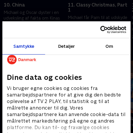
10. China
11. Classy Christmas, Part
1
Michael og Oscar dyster i en
Michael får Pam til at udskyde
udveksling af fakta om Kinas
julefesten for Holly, og en
verdensposition.
sneboldekamp eskalerer.
20. september 2022 • 21 min
20. september 2022 • 21 min
Samtykke
Detaljer
Om
Andre så også
Dine data og cookies
Vi bruger egne cookies og cookies fra
samarbejdspartnere for at give dig den bedste
oplevelse af TV 2 PLAY, til statistik og til at
målrette annoncer til dig. Vores
samarbejdspartnere kan anvende cookie-data til
Anstalten
Robssons (da
målrettet markedsføring på egne og andres
Komedie • 1 sæsoner
Komedie • 1 sæ
platforme. Du kan til- og fravælge cookies