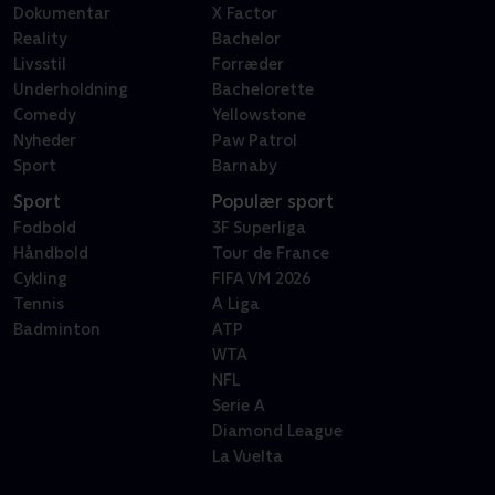
Dokumentar
X Factor
Reality
Bachelor
Livsstil
Forræder
Underholdning
Bachelorette
Comedy
Yellowstone
Nyheder
Paw Patrol
Sport
Barnaby
Sport
Populær sport
Fodbold
3F Superliga
Håndbold
Tour de France
Cykling
FIFA VM 2026
Tennis
A Liga
Badminton
ATP
WTA
NFL
Serie A
Diamond League
La Vuelta