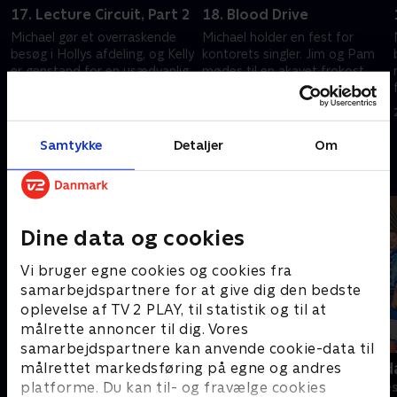
17. Lecture Circuit, Part 2
18. Blood Drive
Michael gør et overraskende
Michael holder en fest for
besøg i Hollys afdeling, og Kelly
kontorets singler. Jim og Pam
er genstand for en usædvanlig
mødes til en akavet frokost.
kontorsfejring.
20. september 2022 • 20 min
20. september 2022 • 20 min
Samtykke
Detaljer
Om
Andre så også
Dine data og cookies
Vi bruger egne cookies og cookies fra
samarbejdspartnere for at give dig den bedste
oplevelse af TV 2 PLAY, til statistik og til at
målrette annoncer til dig. Vores
samarbejdspartnere kan anvende cookie-data til
Anstalten
Robssons (da
målrettet markedsføring på egne og andres
platforme. Du kan til- og fravælge cookies
Komedie • 1 sæsoner
Komedie • 1 sæ