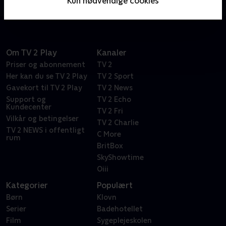
Kun nødvendige cookies
dokumentarhold.
Om TV 2 Play
Kanaler
Priser og abonnement
TV 2
Her kan du se TV 2 Play
TV 2 Sport
Gavekort til TV 2 Play
TV 2 News
Support og
TV 2 Echo
Kundecenter
TV 2 Fri
Vilkår og betingelser
TV 2 Charlie
TV 2 NEWS i offentligt
C More
rum
BritBox
SkyShowtime
Oiii
Kategorier
Populært
Børn
Klovn
Serier
Badehotellet
Film
Sygeplejeskolen