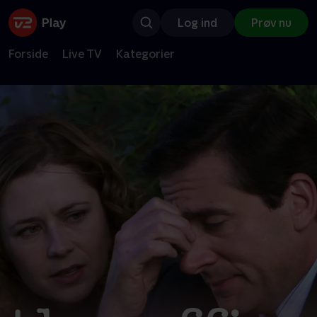
Log ind
Prøv nu
Forside
Live TV
Kategorier