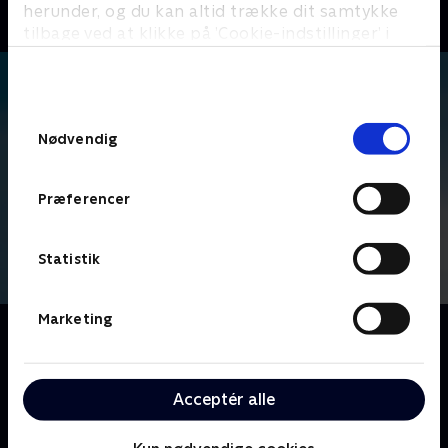
herunder, og du kan altid trække dit samtykke
tilbage ved at klikke på ’Cookie-indstillinger’ i
bunden af siden. Læs mere om hvordan TV 2
behandler dine oplysninger i
TV 2s privatlivspolitik
.
Samtykkevalg
Nødvendig
Præferencer
Statistik
Marketing
Om The Office
Ledet af den inkompetente Michael Scott, følger vi
medarbejderne på Dunder Mifflins kontorartikel-
Acceptér alle
virksomhed, der er baseret i Scranton, hvor fejder og
kontorromancer udspiller sig foran linsen på et