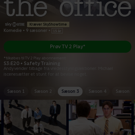
Kræver SkyShowtime
Komedie
•
9 sæsoner
•
Prøv TV 2 Play*
*tilkøbes til TV 2 Play abonnement
S3:E20 • Safety Training
Andy vender tilbage fra vredesstyringslektioner. Michael
iscenesætter et stunt for at bevise noget.
Sæson 1
Sæson 2
Sæson 3
Sæson 4
Sæson 5