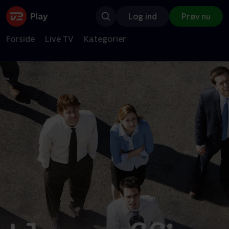
Log ind
Prøv nu
Forside
Live TV
Kategorier