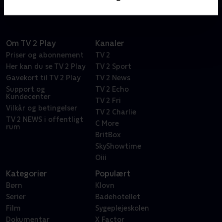
Om TV 2 Play
Kanaler
Priser og abonnement
TV 2
Her kan du se TV 2 Play
TV 2 Sport
Gavekort til TV 2 Play
TV 2 News
Support og
TV 2 Echo
Kundecenter
TV 2 Fri
Vilkår og betingelser
TV 2 Charlie
TV 2 NEWS i offentligt
C More
rum
BritBox
SkyShowtime
Oiii
Kategorier
Populært
Børn
Klovn
Serier
Badehotellet
Film
Sygeplejeskolen
Dokumentar
X Factor