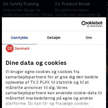
20. Safety Training
21. Product Recall
Andy vender tilbage fra
En papirforsendelses
vredesstyringslektioner. Michael
uanstændige vandmærke får
iscenesætter et stunt for at
afdelingen i krisetilstand. Kelly
bevise noget.
prøver at coache Angela.
20. september 2022 • 20 min
20. september 2022 • 20 min
Samtykke
Detaljer
Om
Andre så også
Dine data og cookies
Vi bruger egne cookies og cookies fra
samarbejdspartnere for at give dig den bedste
oplevelse af TV 2 PLAY, til statistik og til at
målrette annoncer til dig. Vores
samarbejdspartnere kan anvende cookie-data til
Robssons (dansk tale)
LasseMajas 
målrettet markedsføring på egne og andres
Komedie • 1 sæsoner
Komedie • 1 sæ
platforme. Du kan til- og fravælge cookies