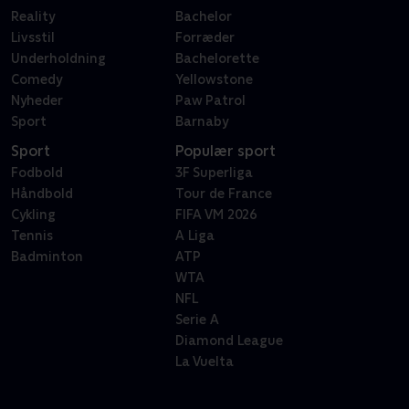
Reality
Bachelor
Livsstil
Forræder
Underholdning
Bachelorette
Comedy
Yellowstone
Nyheder
Paw Patrol
Sport
Barnaby
Sport
Populær sport
Fodbold
3F Superliga
Håndbold
Tour de France
Cykling
FIFA VM 2026
Tennis
A Liga
Badminton
ATP
WTA
NFL
Serie A
Diamond League
La Vuelta