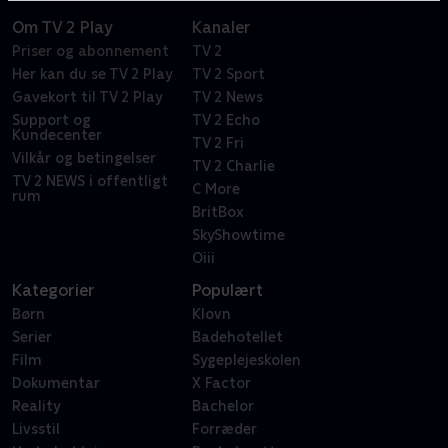
Om TV 2 Play
Kanaler
Priser og abonnement
TV 2
Her kan du se TV 2 Play
TV 2 Sport
Gavekort til TV 2 Play
TV 2 News
Support og
TV 2 Echo
Kundecenter
TV 2 Fri
Vilkår og betingelser
TV 2 Charlie
TV 2 NEWS i offentligt
C More
rum
BritBox
SkyShowtime
Oiii
Kategorier
Populært
Børn
Klovn
Serier
Badehotellet
Film
Sygeplejeskolen
Dokumentar
X Factor
Reality
Bachelor
Livsstil
Forræder