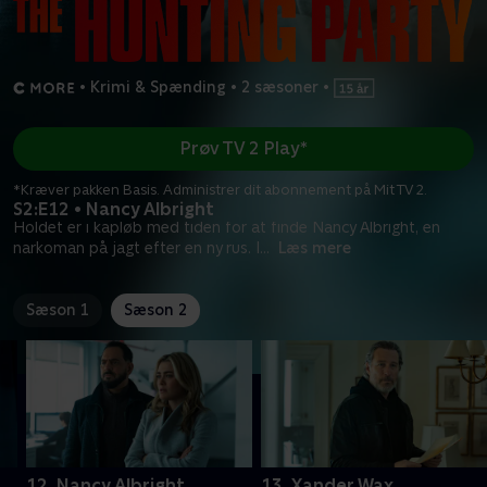
•
Krimi & Spænding
•
2 sæsoner
•
Prøv TV 2 Play*
*Kræver pakken Basis. Administrer dit abonnement på Mit TV 2.
S2:E12 • Nancy Albright
Holdet er i kapløb med tiden for at finde Nancy Albright, en
narkoman på jagt efter en ny rus. I
...
Læs mere
Sæson 1
Sæson 2
12. Nancy Albright
13. Xander Wax