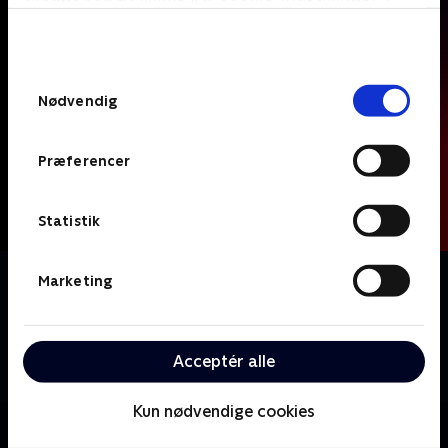
bunden af siden. Læs mere om hvordan TV 2
behandler dine oplysninger i
TV 2s privatlivspolitik
.
Samtykkevalg
Nødvendig
Præferencer
Statistik
Om The Hunting Party
Marketing
Et lille hold efterforskere er samlet for at opspore og
fange de farligste mordere, USA's nogensinde har set,
og som alle er flygtet fra et fængsel så hemmeligt, at
Acceptér alle
det officielt ikke eksisterer.
Kun nødvendige cookies