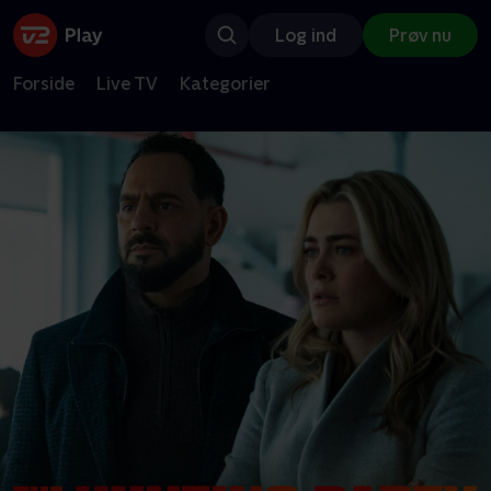
Log ind
Prøv nu
Forside
Live TV
Kategorier