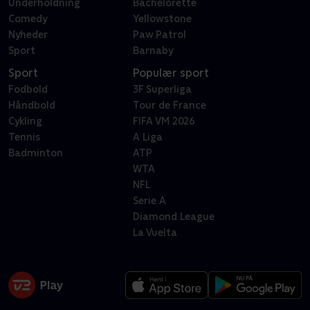
Underholdning
Bachelorette
Comedy
Yellowstone
Nyheder
Paw Patrol
Sport
Barnaby
Sport
Populær sport
Fodbold
3F Superliga
Håndbold
Tour de France
Cykling
FIFA VM 2026
Tennis
A Liga
Badminton
ATP
WTA
NFL
Serie A
Diamond League
La Vuelta