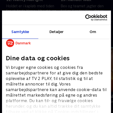
Holdet er i kapløb med tiden
Bex og teamet jagter den
for at finde Nancy Albright, en
farlige Xander Wax, der er
narkoman på jagt efter en ny
flygtet fra fængslet og har en
rus. I kommandocentret
forkærlighed for uforudsigelige
afsløres sandheder om
giftmord.
2. juli 2026 • 40 min
2. juli 2026 • 40 min
betroede personer.
Samtykke
Detaljer
Om
Andre så også
Dine data og cookies
Vi bruger egne cookies og cookies fra
samarbejdspartnere for at give dig den bedste
oplevelse af TV 2 PLAY, til statistik og til at
målrette annoncer til dig. Vores
samarbejdspartnere kan anvende cookie-data til
målrettet markedsføring på egne og andres
Farligt krydstogt
Mord på Mal
platforme. Du kan til- og fravælge cookies
Krimi & Spænding • 3 sæsoner
Krimi & Spændi
herunder, og du kan altid trække dit samtykke
tilbage ved at klikke på ’Cookie-indstillinger’ i