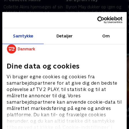
Collette Akins hjemsøges af sin
Byron May dukker op igen og
afdøde fars stemme og
lever i hemmelighed hos en
spreder skræk i sin gamle
anden. Da hans metoder ligner
hjemby. Teamet opdager en
Eastside Rippers, tvivler
mærkelig sammenhæng
teamet på, om den rette er
2. juli 2026 • 40 min
2. juli 2026 • 40 min
mellem Collettes ofre.
fængslet.
Samtykke
Detaljer
Om
Andre så også
Dine data og cookies
Vi bruger egne cookies og cookies fra
samarbejdspartnere for at give dig den bedste
oplevelse af TV 2 PLAY, til statistik og til at
målrette annoncer til dig. Vores
samarbejdspartnere kan anvende cookie-data til
målrettet markedsføring på egne og andres
Farligt krydstogt
Mord på Mal
platforme. Du kan til- og fravælge cookies
Krimi & Spænding • 3 sæsoner
Krimi & Spændi
herunder, og du kan altid trække dit samtykke
tilbage ved at klikke på ’Cookie-indstillinger’ i