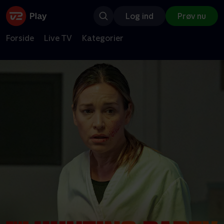
Log ind
Prøv nu
Forside
Live TV
Kategorier