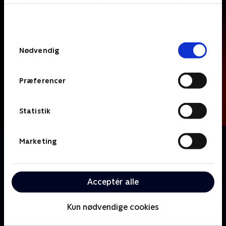
bunden af siden. Læs mere om hvordan TV 2
behandler dine oplysninger i
TV 2s privatlivspolitik
.
Samtykkevalg
Nødvendig
Præferencer
Statistik
Om The Hunting Party
Marketing
Et lille hold efterforskere er samlet for at opspore og
fange de farligste mordere, USA's nogensinde har set,
og som alle er flygtet fra et fængsel så hemmeligt, at
Acceptér alle
det officielt ikke eksisterer.
Kun nødvendige cookies