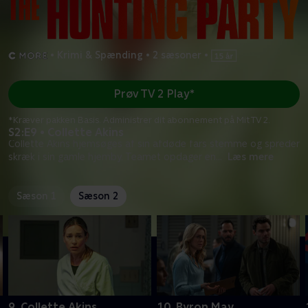
•
Krimi & Spænding
•
2 sæsoner
•
Prøv TV 2 Play*
*Kræver pakken Basis. Administrer dit abonnement på Mit TV 2.
S2:E9 • Collette Akins
Collette Akins hjemsøges af sin afdøde fars stemme og spreder
skræk i sin gamle hjemby. Teamet opdager en
...
Læs mere
Sæson 1
Sæson 2
9. Collette Akins
10. Byron May