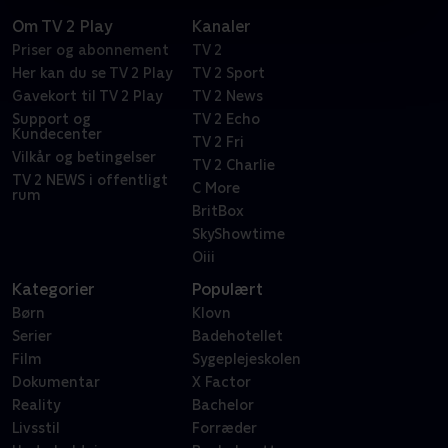
Om TV 2 Play
Kanaler
Priser og abonnement
TV 2
Her kan du se TV 2 Play
TV 2 Sport
Gavekort til TV 2 Play
TV 2 News
Support og
TV 2 Echo
Kundecenter
TV 2 Fri
Vilkår og betingelser
TV 2 Charlie
TV 2 NEWS i offentligt
C More
rum
BritBox
SkyShowtime
Oiii
Kategorier
Populært
Børn
Klovn
Serier
Badehotellet
Film
Sygeplejeskolen
Dokumentar
X Factor
Reality
Bachelor
Livsstil
Forræder