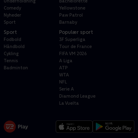
Underholdning
Bachelorette
Comedy
Yellowstone
Nyheder
Paw Patrol
Sport
Barnaby
Sport
Populær sport
Fodbold
3F Superliga
Håndbold
Tour de France
Cykling
FIFA VM 2026
Tennis
A Liga
Badminton
ATP
WTA
NFL
Serie A
Diamond League
La Vuelta