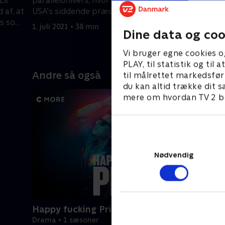
Ls
parallelunivers, hvor Hillary Clinton er
omstændi
 af, at
USA's siddende præsident.
Laurie, so
ds som
advokatfi
1. juli 2021 • 38 min
Dine data og coo
1. juli 2021
Vi bruger egne cookies o
PLAY, til statistik og ti
Andre så også
til målrettet markedsfør
du kan altid trække dit s
mere om hvordan TV 2 be
Nødvendig
Happy fucking Pride
Drama • 1 sæsoner