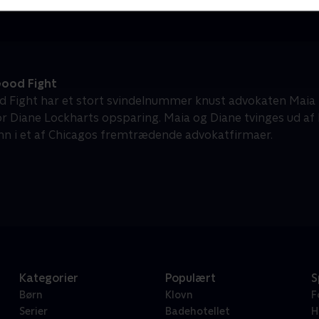
ood Fight
d Fight har et stort svindelnummer knust advokaten Maia 
 Diane Lockharts opsparing. Maia og Diane tvinges ud a
nn i et af Chicagos fremtrædende advokatfirmaer.
Kategorier
Populært
S
Børn
Klovn
F
Serier
Badehotellet
H