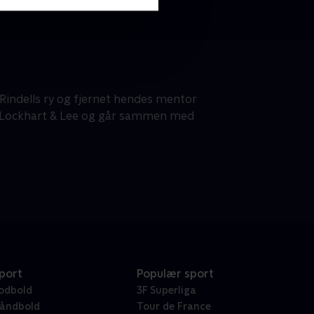
Rindells ry og fjernet hendes mentor
f Lockhart & Lee og går sammen med
port
Populær sport
odbold
3F Superliga
åndbold
Tour de France