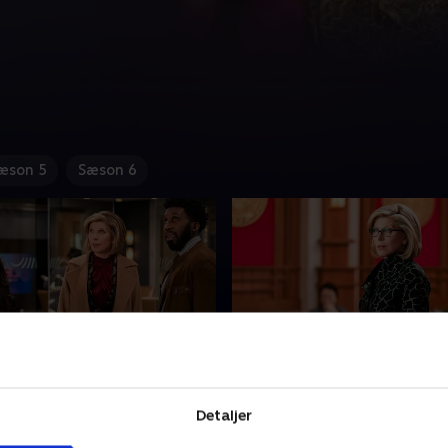
æson 5
Sæson 6
ang Tries to Serve a
3. The Gang Gets a Call
na
Lederen af demokraternes
Detaljer
ser sig nye
partikonvent beder RBL om 