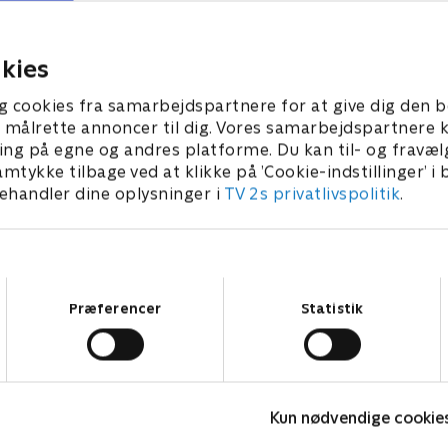
gheder som del af STR
at få fat i afroamerikanske 
m er et stort multinationalt
1. juli 2021 • 43 min
rma.
kies
 • 44 min
g cookies fra samarbejdspartnere for at give dig den b
l at målrette annoncer til dig. Vores samarbejdspartner
ing på egne og andres platforme. Du kan til- og fravæl
amtykke tilbage ved at klikke på ’Cookie-indstillinger’ i
handler dine oplysninger i
TV 2s privatlivspolitik
.
Samtykkevalg
Præferencer
Statistik
Fake Patient
K
Kun nødvendige cookie
Drama • 1 sæsoner
D