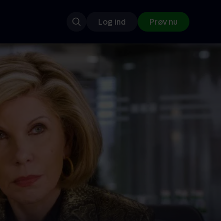
Log ind
Prøv nu