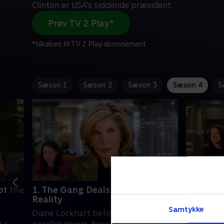
Clinton er USA's siddende præsident.
Prøv TV 2 Play*
*tilkøbes til TV 2 Play abonnement
Sæson 1
Sæson 2
Sæson 3
Sæson 4
S
of the
1. The Gang Deals with Alternate
2. The G
Reality
Subpoe
Samtykke
Diane Lockhart befinder sig i et
RBL tilpas