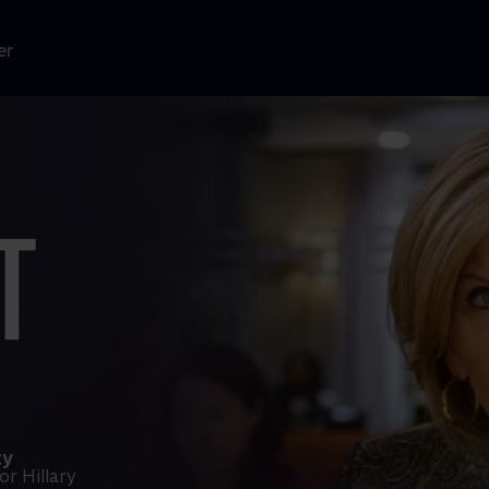
er
ty
or Hillary