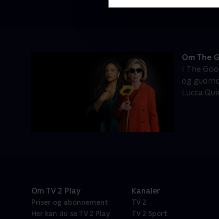
Om The G
I The Goo
og gudmor
Lucca Qui
Om TV 2 Play
Kanaler
Priser og abonnement
TV 2
Her kan du se TV 2 Play
TV 2 Sport