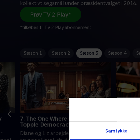
kollektivt søgsmål under præsidentvalget i 2016.
Prøv TV 2 Play*
*tilkøbes til TV 2 Play abonnement
Sæson 1
Sæson 2
Sæson 3
Sæson 4
S
y
7. The One Where Diane and Liz
8. The O
Topple Democracy
Diane
Samtykke
r
Diane og Liz arbejder sammen med
Felix Stap