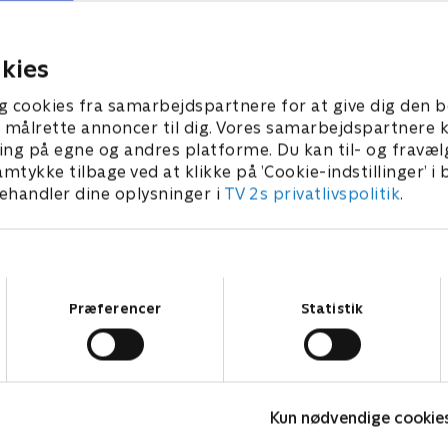
lbage og får et velkendt
specialist. Denne person ska
 at repræsentere sig.
undersøge uregelmæssighed
kulturelle problemer i firma
 • 50 min
kies
1. juli 2021 • 52 min
g cookies fra samarbejdspartnere for at give dig den b
l at målrette annoncer til dig. Vores samarbejdspartner
ing på egne og andres platforme. Du kan til- og fravæl
amtykke tilbage ved at klikke på ’Cookie-indstillinger’ i
handler dine oplysninger i
TV 2s privatlivspolitik
.
Samtykkevalg
Præferencer
Statistik
Fake Patient
K
Kun nødvendige cookie
Drama • 1 sæsoner
D