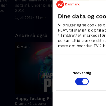
epagt.
en nær allieret, da de får et kollektivt
vender ti
 gør
søgsmål under præsidentvalget i
ansigt til
os
2016.
1. juli 2021
Dine data og coo
1. juli 2021 • 51 min
Vi bruger egne cookies o
PLAY, til statistik og ti
Andre så også
til målrettet markedsfør
du kan altid trække dit s
mere om hvordan TV 2 be
Nødvendig
Happy fucking Pride
Drama • 1 sæsoner