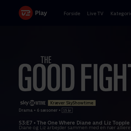
Forside
Live TV
Kategori
Kræver SkyShowtime
Drama
•
6 sæsoner
•
S3:E7 • The One Where Diane and Liz Toppl
Diane og Liz arbejder sammen med en nær allieret,