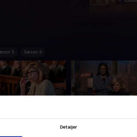
æson 5
Sæson 6
ne Where Kurt Saves
9. The One Where the S
Out
Detaljer
les ryster firmaet, da han
RBL får til opgave at hyre e