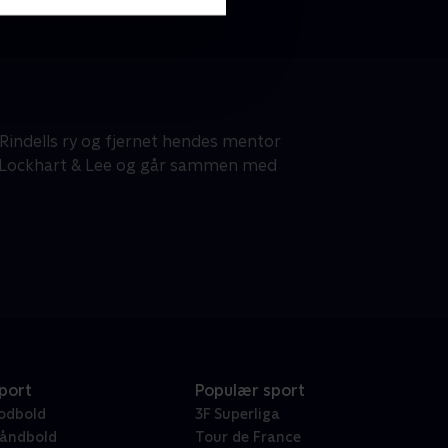
Rindells ry og fjernet hendes mentor
f Lockhart & Lee og går sammen med
port
Populær sport
odbold
3F Superliga
åndbold
Tour de France