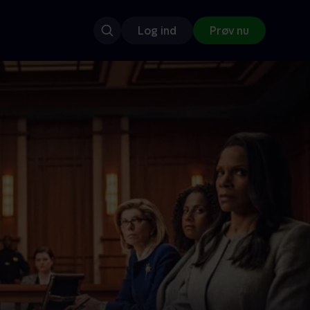
Log ind
Prøv nu