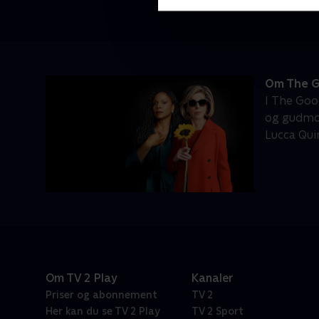
Om The G
I The Goo
og gudmor
Lucca Qui
Om TV 2 Play
Kanaler
Priser og abonnement
TV 2
Her kan du se TV 2 Play
TV 2 Sport