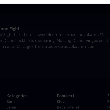
ood Fight
d Fight har et stort svindelnummer knust advokaten Maia 
 Diane Lockharts opsparing. Maia og Diane tvinges ud a
nn i et af Chicagos fremtrædende advokatfirmaer.
Kategorier
Populært
S
Børn
Klovn
F
Serier
Badehotellet
H