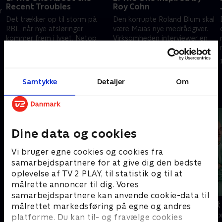
Recent Troubles
Roy Cohn
r
Det trækker op til storm på
Den korrupte Roland Blum skal
RBL, når nye afsløringer
være Maias nye medrådgiver.
kommer frem i lyset. Netop
Virksomheden interviewer en
som man tror, at stormen er
potentiel ny leder, men Lucca
ovre, sker der noget, så Diane
er skeptisk.
1. juli 2021 • 53 min
1. juli 2021 • 49 min
bryder sammen.
Samtykke
Detaljer
Om
Andre så også
Dine data og cookies
Vi bruger egne cookies og cookies fra
samarbejdspartnere for at give dig den bedste
oplevelse af TV 2 PLAY, til statistik og til at
målrette annoncer til dig. Vores
samarbejdspartnere kan anvende cookie-data til
Happy fucking Pride
Fake Patient
målrettet markedsføring på egne og andres
Drama • 1 sæsoner
Drama • 1 sæso
platforme. Du kan til- og fravælge cookies