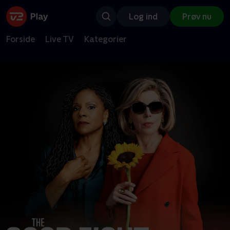
Log ind
Prøv nu
Forside
Live TV
Kategorier