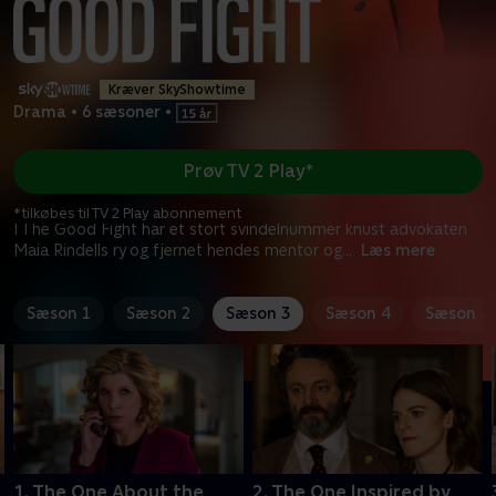
Kræver SkyShowtime
Drama
•
6 sæsoner
•
Prøv TV 2 Play*
*tilkøbes til TV 2 Play abonnement
I The Good Fight har et stort svindelnummer knust advokaten
Maia Rindells ry og fjernet hendes mentor og
...
Læs mere
Sæson 1
Sæson 2
Sæson 3
Sæson 4
Sæson 5
1. The One About the
2. The One Inspired by