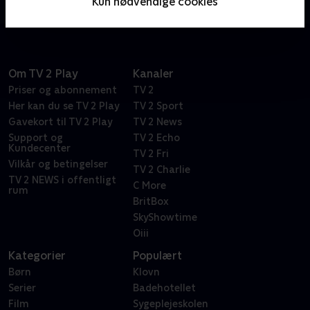
Kun nødvendige cookies
advokatfirmaer.
Om TV 2 Play
Kanaler
Priser og abonnement
TV 2
Her kan du se TV 2 Play
TV 2 Sport
Gavekort til TV 2 Play
TV 2 News
Support og
TV 2 Echo
Kundecenter
TV 2 Fri
Vilkår og betingelser
TV 2 Charlie
TV 2 NEWS i offentligt
C More
rum
BritBox
SkyShowtime
Oiii
Kategorier
Populært
Børn
Klovn
Serier
Badehotellet
Film
Sygeplejeskolen