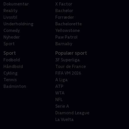
Dokumentar
X Factor
Reality
Bachelor
Livsstil
Forræder
Underholdning
Bachelorette
Comedy
Yellowstone
Nyheder
Paw Patrol
Sport
Barnaby
Sport
Populær sport
Fodbold
3F Superliga
Håndbold
Tour de France
Cykling
FIFA VM 2026
Tennis
A Liga
Badminton
ATP
WTA
NFL
Serie A
Diamond League
La Vuelta