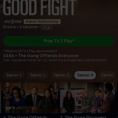
Kræver SkyShowtime
Drama
•
6 sæsoner
•
Prøv TV 2 Play*
*tilkøbes til TV 2 Play abonnement
S4:E6 • The Gang Offends Everyone
RBL repræsenterer en OL-atlet fra kvindernes svømmehold.
Sæson 1
Sæson 2
Sæson 3
Sæson 4
Sæson 5
6. The Gang Offends
7. The Gang Discovers