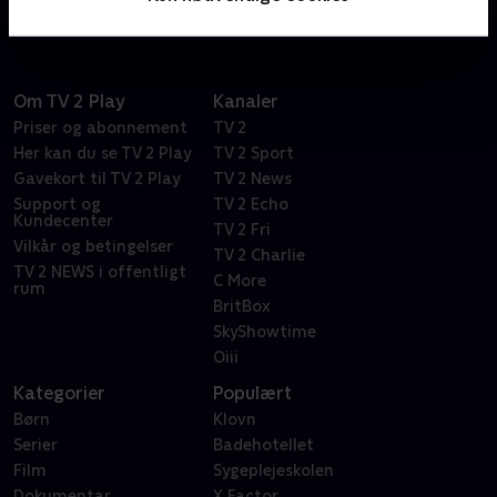
Om TV 2 Play
Kanaler
Priser og abonnement
TV 2
Her kan du se TV 2 Play
TV 2 Sport
Gavekort til TV 2 Play
TV 2 News
Support og
TV 2 Echo
Kundecenter
TV 2 Fri
Vilkår og betingelser
TV 2 Charlie
TV 2 NEWS i offentligt
C More
rum
BritBox
SkyShowtime
Oiii
Kategorier
Populært
Børn
Klovn
Serier
Badehotellet
Film
Sygeplejeskolen
Dokumentar
X Factor