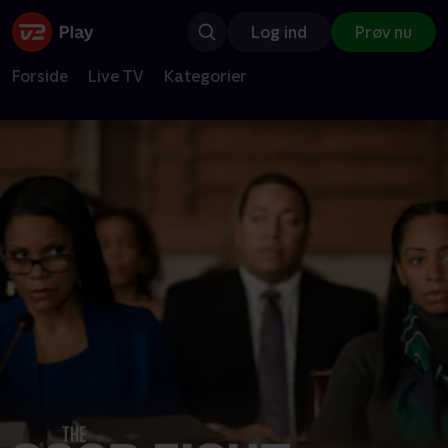
Log ind
Prøv nu
Forside
Live TV
Kategorier