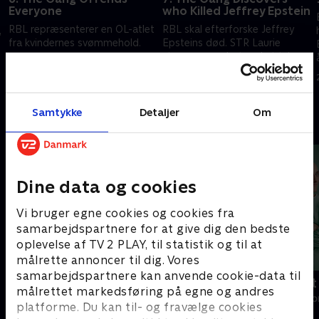
Everyone
who Killed Jeffrey Epstein
RBL repræsenterer en OL-atlet
RBL skal efterforske Jeffrey
,
fra kvindernes svømmehold.
Epsteins død. STR Laurie
strammer grebet ved at tvinge
1. juli 2021 • 54 min
RBL til at foretage fyringer.
1. juli 2021 • 50 min
Samtykke
Detaljer
Om
Andre så også
Dine data og cookies
Vi bruger egne cookies og cookies fra
samarbejdspartnere for at give dig den bedste
oplevelse af TV 2 PLAY, til statistik og til at
målrette annoncer til dig. Vores
samarbejdspartnere kan anvende cookie-data til
Happy fucking Pride
Fake Patient
målrettet markedsføring på egne og andres
Drama • 1 sæsoner
Drama • 1 sæso
platforme. Du kan til- og fravælge cookies