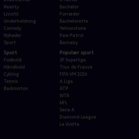
Reality
Bachelor
Livsstil
Forræder
Underholdning
Bachelorette
Comedy
Yellowstone
Nyheder
Paw Patrol
Sport
Barnaby
Sport
Populær sport
Fodbold
3F Superliga
Håndbold
Tour de France
Cykling
FIFA VM 2026
Tennis
A Liga
Badminton
ATP
WTA
NFL
Serie A
Diamond League
La Vuelta