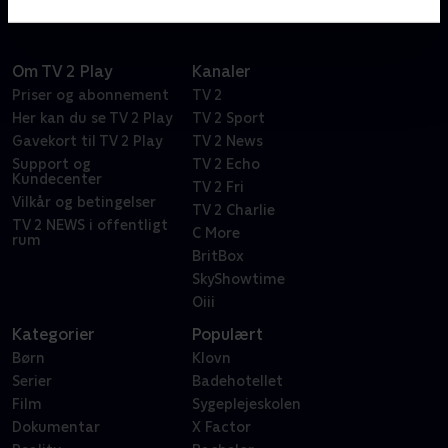
Om TV 2 Play
Kanaler
Priser og abonnement
TV 2
Her kan du se TV 2 Play
TV 2 Sport
Gavekort til TV 2 Play
TV 2 News
Support og
TV 2 Echo
Kundecenter
TV 2 Fri
Vilkår og betingelser
TV 2 Charlie
TV 2 NEWS i offentligt
C More
rum
BritBox
SkyShowtime
Oiii
Kategorier
Populært
Børn
Klovn
Serier
Badehotellet
Film
Sygeplejeskolen
Dokumentar
X Factor