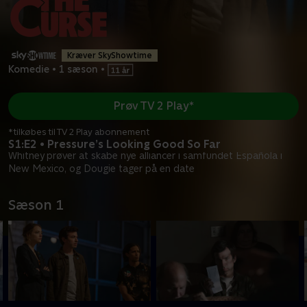
Kræver SkyShowtime
Komedie
•
1 sæson
•
Prøv TV 2 Play*
*tilkøbes til TV 2 Play abonnement
S1:E2 • Pressure’s Looking Good So Far
Whitney prøver at skabe nye alliancer i samfundet Española i
New Mexico, og Dougie tager på en date
Sæson 1