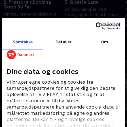
2. Pressure’s Looking
3. Questa Lane
Good So Far
Whitney kæmper med
Whitney prøver at skabe nye
fokusgruppefeedback. Parret
alliancer i samfundet Española
investerer i en ny ejendom
i New Mexico, og Dougie tager
5. januar 2024 • 46 min
på en date
5. januar 2024 • 51 min
Samtykke
Detaljer
Om
Andre så også
Dine data og cookies
Vi bruger egne cookies og cookies fra
samarbejdspartnere for at give dig den bedste
oplevelse af TV 2 PLAY, til statistik og til at
målrette annoncer til dig. Vores
samarbejdspartnere kan anvende cookie-data til
målrettet markedsføring på egne og andres
Robssons (dansk tale)
LasseMajas 
platforme. Du kan til- og fravælge cookies
Komedie • 1 sæsoner
Komedie • 1 sæ
herunder, og du kan altid trække dit samtykke