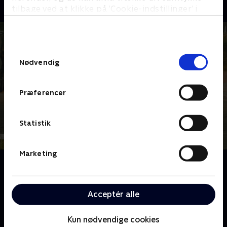
tilbage ved at klikke på ’Cookie-indstillinger’ i
bunden af siden. Læs mere om hvordan TV 2
behandler dine oplysninger i
TV 2s privatlivspolitik
.
Samtykkevalg
Nødvendig
Præferencer
Statistik
Marketing
Om The Curse
En påstået forbandelse forstyrrer livet for et nygift
par, der prøver at undfange et barn, mens de er
Acceptér alle
værter for deres eget nye boligprogram i den lille
amerikanske by Española i New Mexico
Kun nødvendige cookies