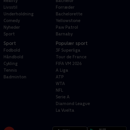
Reality
Bachelor
Livsstil
Forræder
Underholdning
Bachelorette
Comedy
Yellowstone
Nyheder
Paw Patrol
Sport
Barnaby
Sport
Populær sport
Fodbold
3F Superliga
Håndbold
Tour de France
Cykling
FIFA VM 2026
Tennis
A Liga
Badminton
ATP
WTA
NFL
Serie A
Diamond League
La Vuelta