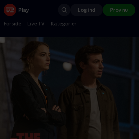
Log ind
Prøv nu
Forside
Live TV
Kategorier