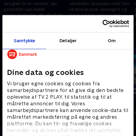
designet til en mission, der
rumskibet opsendes med fem
potentielt kan redde
utrænede præ-teenagere og
menneskeheden. Alt går skævt,
ingen voksne astronauter
da rumskibet opsendes med
ombord.
1. juli 2021 • 23 min
1. juli 2021 • 22 min
fem utrænede præ-teenagere.
Andre så også
Samtykke
Detaljer
Om
Dine data og cookies
Vi bruger egne cookies og cookies fra
samarbejdspartnere for at give dig den bedste
oplevelse af TV 2 PLAY, til statistik og til at
målrette annoncer til dig. Vores
Vicke Viking
Olly & Lea
samarbejdspartnere kan anvende cookie-data til
Børneserier • 1 sæsoner
Børneserier • 1
målrettet markedsføring på egne og andres
platforme. Du kan til- og fravælge cookies
herunder, og du kan altid trække dit samtykke