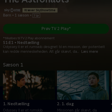
Kræver SkyShowtime
Børn
•
1 sæson
•
Prøv TV 2 Play*
*tilkøbes til TV 2 Play abonnement
S1:E1 • Nedtælling
Odyssey II er et rumskib designet til en mission, der potentielt
kan redde menneskeheden. Alt går skævt, da
...
Læs mere
Sæson 1
1. Nedtælling
2. 1. dag
Odyssey II er et rumskib
Missionen går skævt, da