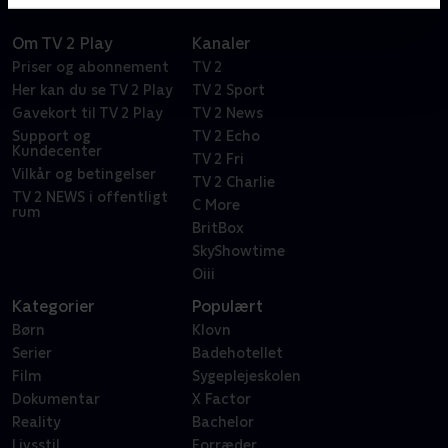
Om TV 2 Play
Kanaler
Priser og abonnement
TV 2
Her kan du se TV 2 Play
TV 2 Sport
Gavekort til TV 2 Play
TV 2 News
Support og
TV 2 Echo
Kundecenter
TV 2 Fri
Vilkår og betingelser
TV 2 Charlie
TV 2 NEWS i offentligt
C More
rum
BritBox
SkyShowtime
Oiii
Kategorier
Populært
Børn
Klovn
Serier
Badehotellet
Film
Sygeplejeskolen
Dokumentar
X Factor
Reality
Bachelor
Livsstil
Forræder