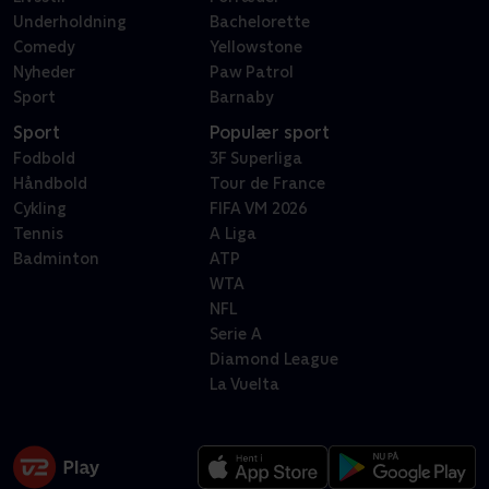
Underholdning
Bachelorette
Comedy
Yellowstone
Nyheder
Paw Patrol
Sport
Barnaby
Sport
Populær sport
Fodbold
3F Superliga
Håndbold
Tour de France
Cykling
FIFA VM 2026
Tennis
A Liga
Badminton
ATP
WTA
NFL
Serie A
Diamond League
La Vuelta