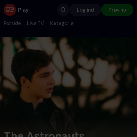
Log ind
Prøv nu
Forside
Live TV
Kategorier
The Astronauts