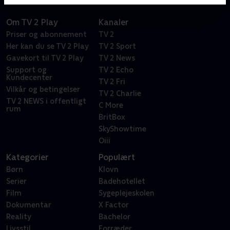
Om TV 2 Play
Kanaler
Priser og abonnement
TV 2
Her kan du se TV 2 Play
TV 2 Sport
Gavekort til TV 2 Play
TV 2 News
Support og
TV 2 Echo
Kundecenter
TV 2 Fri
Vilkår og betingelser
TV 2 Charlie
TV 2 NEWS i offentligt
C More
rum
BritBox
SkyShowtime
Oiii
Kategorier
Populært
Børn
Klovn
Serier
Badehotellet
Film
Sygeplejeskolen
Dokumentar
X Factor
Reality
Bachelor
Livsstil
Forræder