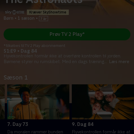
Kræver SkyShowtime
Børn
•
1 sæson
•
Prøv TV 2 Play*
*tilkøbes til TV 2 Play abonnement
S1:E9 • Dag 84
Flyvekontrollen formår ikke at overføre kontrollen til jorden.
Børnene styrer nu rumskibet. Med en dags træning
...
Læs mere
Sæson 1
7. Day 73
9. Dag 84
Da moralen rammer bunden
Flyvekontrollen formår ikke at