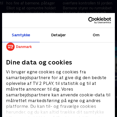
il
hos fire af børnene, påtager
overføre kontrollen til jorden.
Elliot sig at opmuntre holdet
Børnene styrer nu rumskibet.
med en teambuilding-øvelse.
Med en dags træning må
Med et avanceret kamera laver
børnene styre rumskibet ind i
1. juli 2021 • 21 min
1. juli 2021 • 22 min
de en rumfilm.
Venus kredsløb.
Andre så også
Samtykke
Detaljer
Om
Dine data og cookies
Vi bruger egne cookies og cookies fra
samarbejdspartnere for at give dig den bedste
oplevelse af TV 2 PLAY, til statistik og til at
målrette annoncer til dig. Vores
Vicke Viking
Olly & Lea
samarbejdspartnere kan anvende cookie-data til
Børneserier • 1 sæsoner
Børneserier • 1
målrettet markedsføring på egne og andres
platforme. Du kan til- og fravælge cookies
herunder, og du kan altid trække dit samtykke