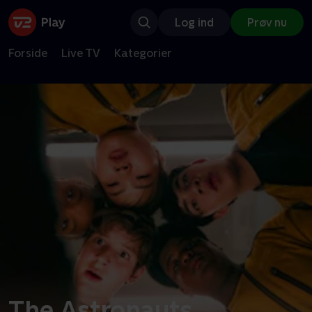
Log ind
Prøv nu
Forside
Live TV
Kategorier
The Astronauts