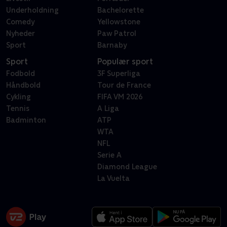
Underholdning
Bachelorette
Comedy
Yellowstone
Nyheder
Paw Patrol
Sport
Barnaby
Sport
Populær sport
Fodbold
3F Superliga
Håndbold
Tour de France
Cykling
FIFA VM 2026
Tennis
A Liga
Badminton
ATP
WTA
NFL
Serie A
Diamond League
La Vuelta