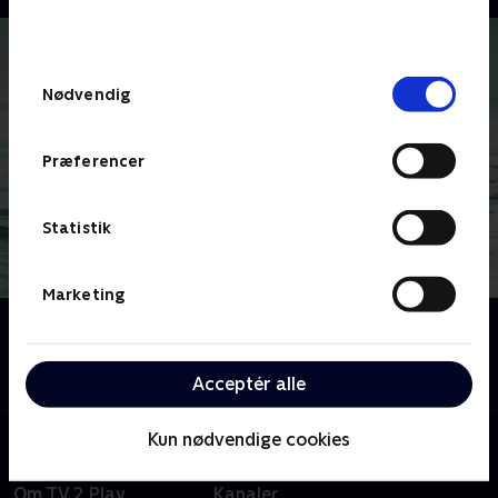
bunden af siden. Læs mere om hvordan TV 2
behandler dine oplysninger i
TV 2s privatlivspolitik
.
Samtykkevalg
Nødvendig
Præferencer
Statistik
Marketing
Om The Affair
The Affair udforsker de følelsesmæssige
komplikationer ved en affære.
Acceptér alle
Kun nødvendige cookies
Om TV 2 Play
Kanaler