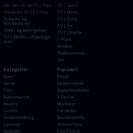
Her kan du se TV 2 Play
TV 2 Sport
Gavekort til TV 2 Play
TV 2 News
Support og
TV 2 Echo
Kundecenter
TV 2 Fri
Vilkår og betingelser
TV 2 Charlie
TV 2 NEWS i offentligt
C More
rum
BritBox
SkyShowtime
Oiii
Kategorier
Populært
Børn
Klovn
Serier
Badehotellet
Film
Sygeplejeskolen
Dokumentar
X Factor
Reality
Bachelor
Livsstil
Forræder
Underholdning
Bachelorette
Comedy
Yellowstone
Nyheder
Paw Patrol