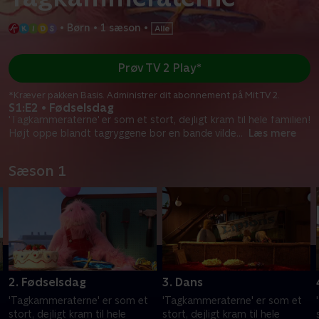
•
Børn
•
1 sæson
•
Prøv TV 2 Play*
*Kræver pakken Basis. Administrer dit abonnement på Mit TV 2.
S1:E2 • Fødselsdag
'Tagkammeraterne' er som et stort, dejligt kram til hele familien!
Højt oppe blandt tagryggene bor en bande vilde
...
Læs mere
Sæson 1
2. Fødselsdag
3. Dans
'Tagkammeraterne' er som et
'Tagkammeraterne' er som et
stort, dejligt kram til hele
stort, dejligt kram til hele