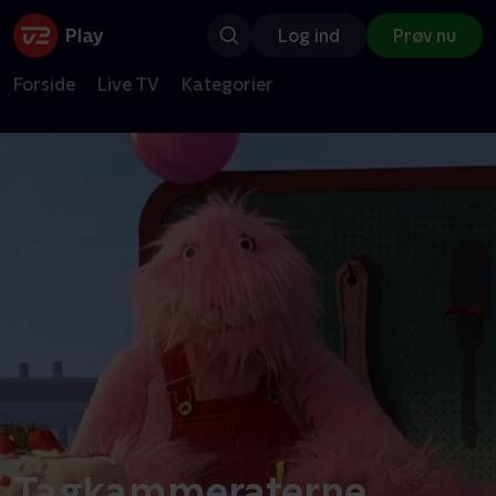
Log ind
Prøv nu
Forside
Live TV
Kategorier
Tagkammeraterne