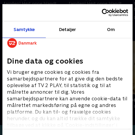
familien! Højt oppe blandt
familien! Højt oppe blandt
tagryggene bor en bande vilde
tagryggene bor en bande vilde
og opfindsomme figurer
og opfindsomme figurer
1. maj 2023 • 11 min
1. maj 2023 • 11 min
Samtykke
Detaljer
Om
Andre så også
Dine data og cookies
Vi bruger egne cookies og cookies fra
samarbejdspartnere for at give dig den bedste
oplevelse af TV 2 PLAY, til statistik og til at
målrette annoncer til dig. Vores
samarbejdspartnere kan anvende cookie-data til
Brandmand Sam
Vip og Victo
målrettet markedsføring på egne og andres
Børneserier • 1 sæsoner
Børneserier • 1
platforme. Du kan til- og fravælge cookies
herunder, og du kan altid trække dit samtykke
tilbage ved at klikke på ’Cookie-indstillinger’ i
bunden af siden. Læs mere om hvordan TV 2