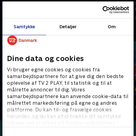
familien! Højt oppe blandt
familien! Højt oppe blandt
tagryggene bor en bande vilde
tagryggene bor en bande vilde
og opfindsomme figurer
og opfindsomme figurer
1. maj 2023 • 11 min
1. maj 2023 • 11 min
Samtykke
Detaljer
Om
Andre så også
Dine data og cookies
Vi bruger egne cookies og cookies fra
samarbejdspartnere for at give dig den bedste
oplevelse af TV 2 PLAY, til statistik og til at
målrette annoncer til dig. Vores
samarbejdspartnere kan anvende cookie-data til
Miniteve: På bondegården
Brandmand
målrettet markedsføring på egne og andres
Børneserier • 1 sæsoner
Børneserier • 1
platforme. Du kan til- og fravælge cookies
herunder, og du kan altid trække dit samtykke
tilbage ved at klikke på ’Cookie-indstillinger’ i
bunden af siden. Læs mere om hvordan TV 2