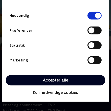
behandler dine oplysninger i
TV 2s privatlivspolitik
.
Samtykkevalg
Nødvendig
Præferencer
Statistik
Om Tagkammeraterne
Marketing
'Tagkammeraterne' er som et stort, dejligt kram til
hele familien! Højt oppe blandt tagryggene bor en
bande vilde og opfindsomme figurer.
Acceptér alle
Kun nødvendige cookies
Om TV 2 Play
Kanaler
Priser og abonnement
TV 2
Her kan du se TV 2 Play
TV 2 Sport