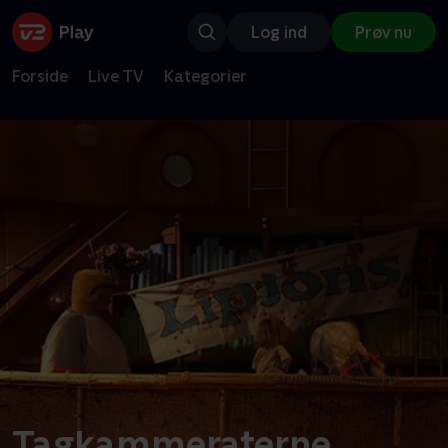
Log ind
Prøv nu
Forside
Live TV
Kategorier
Tagkammeraterne