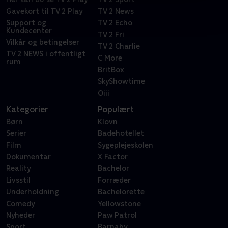
Gavekort til TV 2 Play
TV 2 News
Support og
TV 2 Echo
Kundecenter
TV 2 Fri
Vilkår og betingelser
TV 2 Charlie
TV 2 NEWS i offentligt
C More
rum
BritBox
SkyShowtime
Oiii
Kategorier
Populært
Børn
Klovn
Serier
Badehotellet
Film
Sygeplejeskolen
Dokumentar
X Factor
Reality
Bachelor
Livsstil
Forræder
Underholdning
Bachelorette
Comedy
Yellowstone
Nyheder
Paw Patrol
Sport
Barnaby