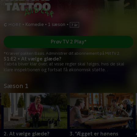
•
Komedie
•
1 sæson
•
Prøv TV 2 Play*
*Kræver pakken Basis. Administrer dit abonnement på Mit TV 2.
S1:E2 • At vælge glæde?
Tabita bliver klar over, at visse regler skal følges, hvis de skal
klare inspektionen og fortsat få økonomisk støtte. .
Sæson 1
2. At vælge glæde?
3. "Ægget er hønens