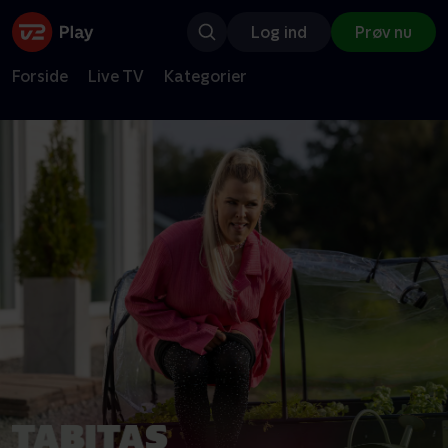
Log ind
Prøv nu
Forside
Live TV
Kategorier