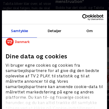
menstruation"
Tabita bliver klar over, at visse
Bobbi har det skidt, og Tabita
regler skal følges, hvis de skal
og Jeanett vil hjælpe, men
klare inspektionen og fortsat
spørgsmålet er hvordan?
få økonomisk støtte. .
Majbritt bliver ved at dukke op
13. september 2024 • 22 min
de mærkeligste steder.
13. september 2024 • 21 min
Samtykke
Detaljer
Om
Andre så også
Dine data og cookies
Vi bruger egne cookies og cookies fra
samarbejdspartnere for at give dig den bedste
oplevelse af TV 2 PLAY, til statistik og til at
målrette annoncer til dig. Vores
samarbejdspartnere kan anvende cookie-data til
målrettet markedsføring på egne og andres
Morran og Tobias - pengene eller
Sølykkens ju
platforme. Du kan til- og fravælge cookies
livet
Komedie • 1 sæ
herunder, og du kan altid trække dit samtykke
Komedie • 1 sæsoner
tilbage ved at klikke på ’Cookie-indstillinger’ i