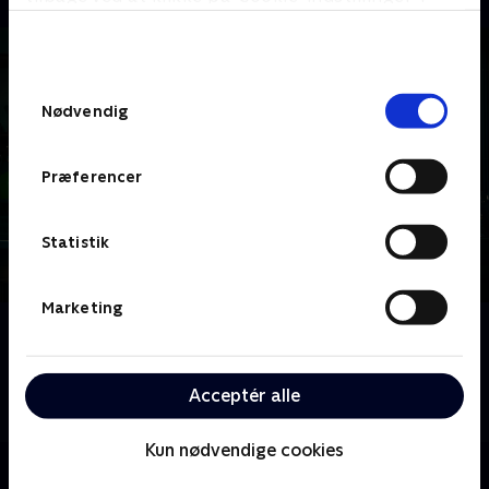
bunden af siden. Læs mere om hvordan TV 2
behandler dine oplysninger i
TV 2s privatlivspolitik
.
Samtykkevalg
Nødvendig
Præferencer
Statistik
Marketing
Om Tabitas Tattoo
Tabita og Gulletussan, to geskæftige kvinder i den
velpolerede by Degerskoga i Värmland. Ingen af dem
Acceptér alle
skyr noget middel for at få, hvad de vil have!
Kun nødvendige cookies