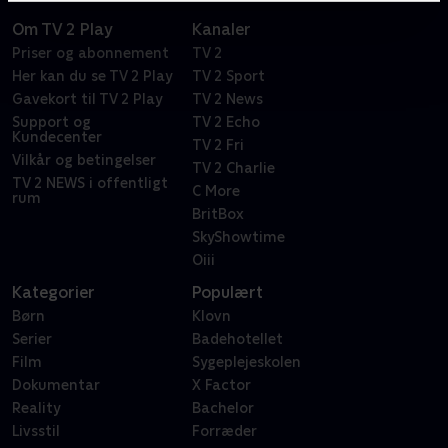
Om TV 2 Play
Kanaler
Priser og abonnement
TV 2
Her kan du se TV 2 Play
TV 2 Sport
Gavekort til TV 2 Play
TV 2 News
Support og
TV 2 Echo
Kundecenter
TV 2 Fri
Vilkår og betingelser
TV 2 Charlie
TV 2 NEWS i offentligt
C More
rum
BritBox
SkyShowtime
Oiii
Kategorier
Populært
Børn
Klovn
Serier
Badehotellet
Film
Sygeplejeskolen
Dokumentar
X Factor
Reality
Bachelor
Livsstil
Forræder