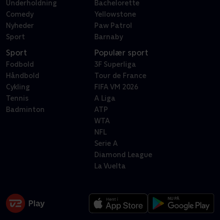
Underholdning
Bachelorette
Comedy
Yellowstone
Nyheder
Paw Patrol
Sport
Barnaby
Sport
Populær sport
Fodbold
3F Superliga
Håndbold
Tour de France
Cykling
FIFA VM 2026
Tennis
A Liga
Badminton
ATP
WTA
NFL
Serie A
Diamond League
La Vuelta