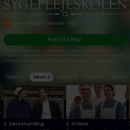
•
Drama
•
7 sæsoner
•
Prøv TV 2 Play*
*Kræver pakken Basis. Administrer dit abonnement på Mit TV 2.
Følg de unge studerende og personalets gang på Fredenslund
Hospital, hvor kærlighed, intriger og kampen
...
Læs mere
Sæson 1
Sæson 2
Sæson 3
Sæson 4
Sæson 5
1. Særbehandling
2. Afsked