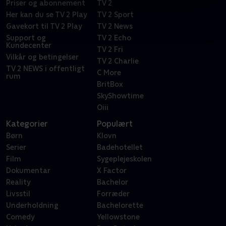
Priser og abonnement
TV 2
Her kan du se TV 2 Play
TV 2 Sport
Gavekort til TV 2 Play
TV 2 News
Support og
TV 2 Echo
Kundecenter
TV 2 Fri
Vilkår og betingelser
TV 2 Charlie
TV 2 NEWS i offentligt
C More
rum
BritBox
SkyShowtime
Oiii
Kategorier
Populært
Børn
Klovn
Serier
Badehotellet
Film
Sygeplejeskolen
Dokumentar
X Factor
Reality
Bachelor
Livsstil
Forræder
Underholdning
Bachelorette
Comedy
Yellowstone