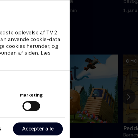
skab.
fælles opslagstavle.
besøg
1. januar 2023 • 22 min
1. jan
edste oplevelse af TV 2
e kan anvende cookie-data
ge cookies herunder, og
 bunden af siden. Læs
Marketing
iwi & Strit
Pedd
s
Acceptér alle
ørneserier • 3 sæsoner
Børnes