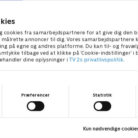
 kloner SvampeBob.
SvampeBob og Patricks ven
023 • 22 min
1. januar 2023 • 22 min
kies
g cookies fra samarbejdspartnere for at give dig den b
l at målrette annoncer til dig. Vores samarbejdspartner
ing på egne og andres platforme. Du kan til- og fravæl
amtykke tilbage ved at klikke på ’Cookie-indstillinger’ i
handler dine oplysninger i
TV 2s privatlivspolitik
.
Samtykkevalg
Præferencer
Statistik
Spørg bæltetasken
K
Kun nødvendige cookie
Børneserier • 1 sæsoner
B