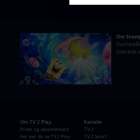
Om Svamp
SvampeBo
lyserøde 
Om TV 2 Play
Kanaler
Priser og abonnement
TV 2
Her kan du se TV 2 Play
TV 2 Sport