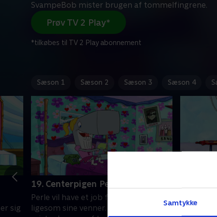
SvampeBob mister brugen af tommelfingrene.
Prøv TV 2 Play*
*tilkøbes til TV 2 Play abonnement
Sæson 1
Sæson 2
Sæson 3
Sæson 4
S
19. Centerpigen Perle
20. Haje
Perle vil have et job for at være cool
En konfro
Samtykke
er sig
ligesom sine venner. SvampeBob
at håndt