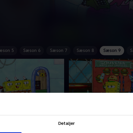
æson 5
Sæson 6
Sæson 7
Sæson 8
Sæson 9
S
rne mod Sprutterne
22. Farvel, Krabbeburger
ntation kan være for meget
Hr. Krabbe masseproducere
Detaljer
ere for SvampeBob.
krabbeburgere, og det påvi