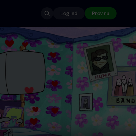
Log ind
Prøv nu