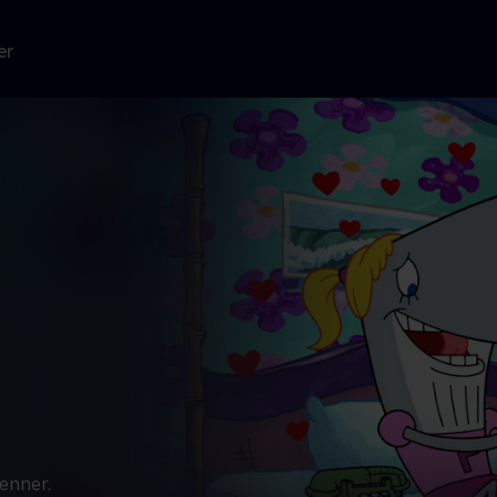
er
venner.