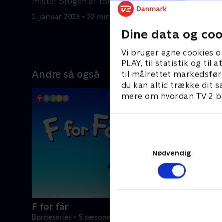
mister brugen af tommelfingrene.
Plankton
1. januar 2023 • 22 min
1. januar 2
Dine data og coo
Vi bruger egne cookies o
PLAY, til statistik og ti
Andre så også
til målrettet markedsfør
du kan altid trække dit s
mere om hvordan TV 2 be
Nødvendig
F for får
Børneserier • 5 sæsoner