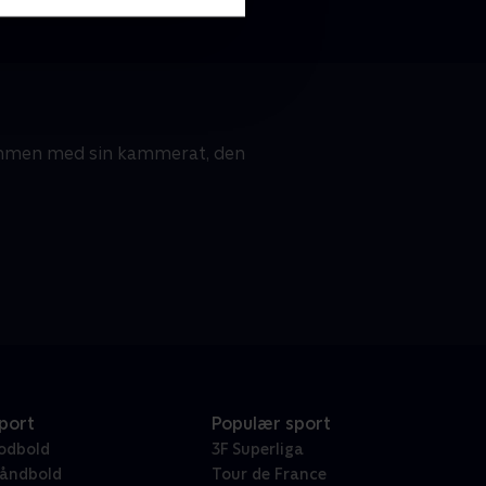
ammen med sin kammerat, den
port
Populær sport
odbold
3F Superliga
åndbold
Tour de France