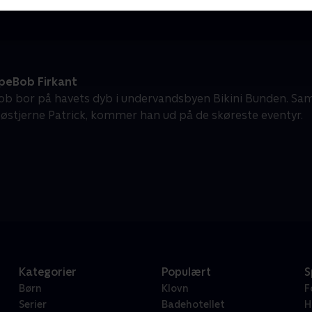
eBob Firkant
b bor på havets dyb i undervandsbyen Bikini Bunden. S
søstjerne Patrick, kommer han ud på de skøreste eventyr.
Kategorier
Populært
S
Børn
Klovn
F
Serier
Badehotellet
H