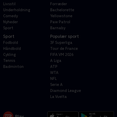
Livsstil
Forræder
Underholdning
Bachelorette
Comedy
Yellowstone
Nyheder
Paw Patrol
Sport
Barnaby
Sport
Populær sport
Fodbold
3F Superliga
Håndbold
Tour de France
Cykling
FIFA VM 2026
Tennis
A Liga
Badminton
ATP
WTA
NFL
Serie A
Diamond League
La Vuelta