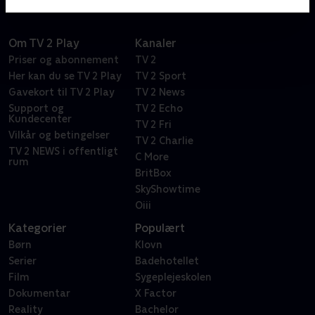
Om TV 2 Play
Kanaler
Priser og abonnement
TV 2
Her kan du se TV 2 Play
TV 2 Sport
Gavekort til TV 2 Play
TV 2 News
Support og
TV 2 Echo
Kundecenter
TV 2 Fri
Vilkår og betingelser
TV 2 Charlie
TV 2 NEWS i offentligt
C More
rum
BritBox
SkyShowtime
Oiii
Kategorier
Populært
Børn
Klovn
Serier
Badehotellet
Film
Sygeplejeskolen
Dokumentar
X Factor
Reality
Bachelor