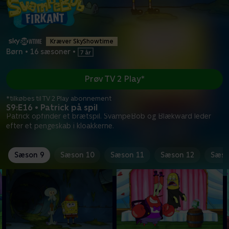
Kræver SkyShowtime
Børn
•
16 sæsoner
•
Prøv TV 2 Play*
*tilkøbes til TV 2 Play abonnement
S9:E16 • Patrick på spil
Patrick opfinder et brætspil. SvampeBob og Blækward leder
efter et pengeskab i kloakkerne.
Sæson 9
Sæson 10
Sæson 11
Sæson 12
Sæso