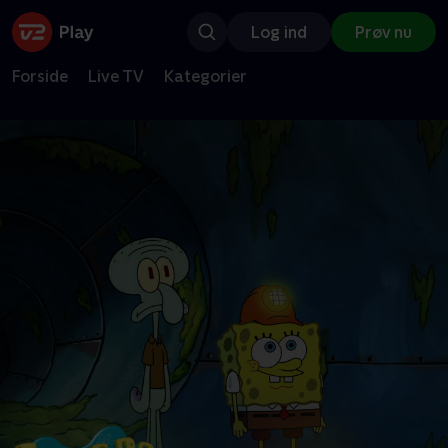
Log ind
Prøv nu
Forside
Live TV
Kategorier