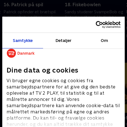
16. Patrick på spil
18. Fiskebowlen
c
Patrick opfinder et brætspil.
Sandy studerer SvampeBob og
SvampeBob og Blækward
Patricks adfærd. Hr. Krabbe
leder efter et pengeskab i
gifter sig med sin sande
kloakkerne.
kærlighed.
1. januar 2023 • 22 min
1. januar 2023 • 22 min
Samtykke
Detaljer
Om
Andre så også
Dine data og cookies
Vi bruger egne cookies og cookies fra
samarbejdspartnere for at give dig den bedste
oplevelse af TV 2 PLAY, til statistik og til at
målrette annoncer til dig. Vores
samarbejdspartnere kan anvende cookie-data til
målrettet markedsføring på egne og andres
F for får
Spørg bælte
platforme. Du kan til- og fravælge cookies
herunder, og du kan altid trække dit samtykke
Børneserier • 5 sæsoner
Børneserier • 1