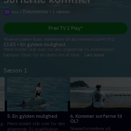
•
Dokumentar
•
1 sæson
Prøv TV 2 Play*
*Kræver pakken Basis. Administrer dit abonnement på Mit TV 2.
S1:E5 • En gylden mulighed
Mens holdet står over for den afgørende OL-kvalifikation,
kæmper Oliver for sin drøm om at blive
...
Læs mere
Sæson 1
5. En gylden mulighed
6. Kommer surferne til
OL?
ng-
Mens holdet står over for den
Niveauforskellene på
afgørende OL-kvalifikation,