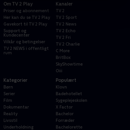
Om TV 2 Play
Kanaler
Priser og abonnement
TV 2
Her kan du se TV 2 Play
TV 2 Sport
Gavekort til TV 2 Play
TV 2 News
Support og
TV 2 Echo
Kundecenter
TV 2 Fri
Vilkår og betingelser
TV 2 Charlie
TV 2 NEWS i offentligt
C More
rum
BritBox
SkyShowtime
Oiii
Kategorier
Populært
Børn
Klovn
Serier
Badehotellet
Film
Sygeplejeskolen
Dokumentar
X Factor
Reality
Bachelor
Livsstil
Forræder
Underholdning
Bachelorette