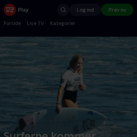
Log ind
Prøv nu
Forside
Live TV
Kategorier
Surferne kommer