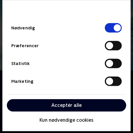
bunden af siden. Læs mere om hvordan TV 2
behandler dine oplysninger i
TV 2s privatlivspolitik
.
Samtykkevalg
Nødvendig
Præferencer
Statistik
Om Surferne kommer
Marketing
Der bliver vendt op og ned på tilværelsen for en
gruppe surfere i Klitmøller, da surfing pludselig
kommer på OL-programmet, og Danmark skal stille
Acceptér alle
et landshold!.
Kun nødvendige cookies