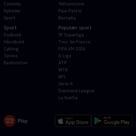
Comedy
Yellowstone
Nyheder
Paw Patrol
Sport
Barnaby
Sport
Populær sport
Fodbold
3F Superliga
Håndbold
Tour de France
Cykling
FIFA VM 2026
Tennis
A Liga
Badminton
ATP
WTA
NFL
Serie A
Diamond League
La Vuelta