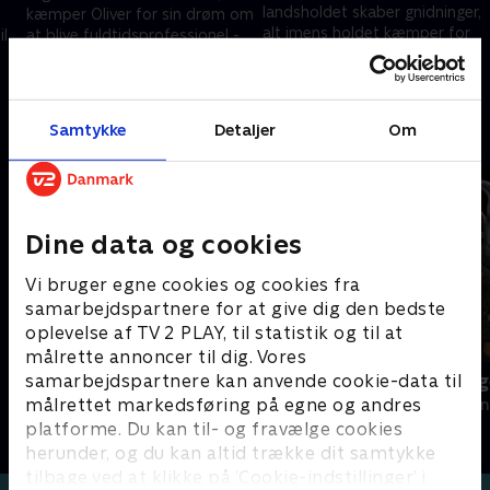
landsholdet skaber gnidninger,
kæmper Oliver for sin drøm om
alt imens holdet kæmper for
il
at blive fuldtidsprofessionel -
OL-kvalifikationen i Japan. Vil
og pludselig åbner en mulighed
17. september 2020 • 26 min
det lykkes surferne at opnå
for ham. .
24. september 2020 • 26 min
deres store mål? .
Samtykke
Detaljer
Om
Andre så også
Dine data og cookies
Vi bruger egne cookies og cookies fra
samarbejdspartnere for at give dig den bedste
oplevelse af TV 2 PLAY, til statistik og til at
målrette annoncer til dig. Vores
samarbejdspartnere kan anvende cookie-data til
Snydt af kærligheden
Snedronning
målrettet markedsføring på egne og andres
Dokumentar • 1 sæsoner
2019 • Dokumen
platforme. Du kan til- og fravælge cookies
herunder, og du kan altid trække dit samtykke
tilbage ved at klikke på ’Cookie-indstillinger’ i