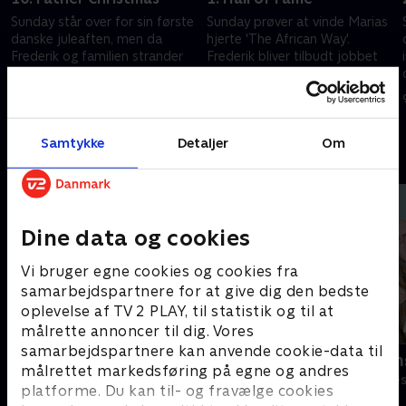
Sunday står over for sin første
Sunday prøver at vinde Marias
danske juleaften, men da
hjerte 'The African Way'.
Frederik og familien strander
Frederik bliver tilbudt jobbet
på Sjælland, må han selv stå
som assistenttræner i Lyngby.
for julemaden.
Jonas har startet et
29. november 2025 • 23 min
9. august 2025 • 25 min
smykkefirma.
Samtykke
Detaljer
Om
Andre så også
Dine data og cookies
Vi bruger egne cookies og cookies fra
samarbejdspartnere for at give dig den bedste
oplevelse af TV 2 PLAY, til statistik og til at
målrette annoncer til dig. Vores
samarbejdspartnere kan anvende cookie-data til
Klovn
SJIT Happen
målrettet markedsføring på egne og andres
Komedie • 11 sæsoner
Komedie • 5 sæ
platforme. Du kan til- og fravælge cookies