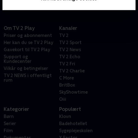
Om TV 2 Play
Kanaler
Priser og abonnement
TV 2
Her kan du se TV 2 Play
TV 2 Sport
Gavekort til TV 2 Play
TV 2 News
Support og
TV 2 Echo
Kundecenter
TV 2 Fri
Vilkår og betingelser
TV 2 Charlie
TV 2 NEWS i offentligt
C More
rum
BritBox
SkyShowtime
Oiii
Kategorier
Populært
Børn
Klovn
Serier
Badehotellet
Film
Sygeplejeskolen
Dokumentar
X Factor