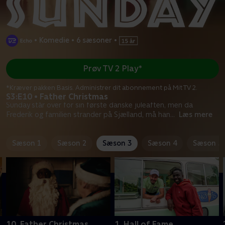
•
Komedie
•
6 sæsoner
•
Prøv TV 2 Play*
*Kræver pakken Basis. Administrer dit abonnement på Mit TV 2.
S3:E10 • Father Christmas
Sunday står over for sin første danske juleaften, men da
Frederik og familien strander på Sjælland, må han
...
Læs mere
Sæson 1
Sæson 2
Sæson 3
Sæson 4
Sæson 5
10. Father Christmas
1. Hall of Fame