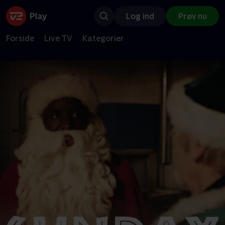
Log ind
Prøv nu
Forside
Live TV
Kategorier