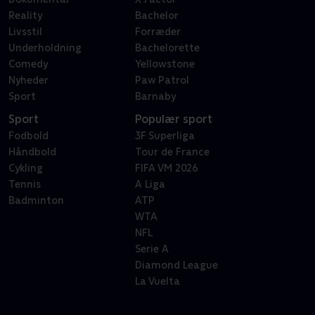
Reality
Bachelor
Livsstil
Forræder
Underholdning
Bachelorette
Comedy
Yellowstone
Nyheder
Paw Patrol
Sport
Barnaby
Sport
Populær sport
Fodbold
3F Superliga
Håndbold
Tour de France
Cykling
FIFA VM 2026
Tennis
A Liga
Badminton
ATP
WTA
NFL
Serie A
Diamond League
La Vuelta