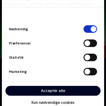
tilbage ved at klikke på ’Cookie-indstillinger’ i
bunden af siden. Læs mere om hvordan TV 2
behandler dine oplysninger i
TV 2s privatlivspolitik
.
Samtykkevalg
Nødvendig
Præferencer
Statistik
Om Sunday
Fodboldklubben FC Fredericia er i krise og står til
Marketing
nedrykning fra 1. division. Cheftræneren Frederik
rejser derfor til Kenya i et desperat forsøg på at finde
en ny stjernespiller. Her møder han den godtroende
Acceptér alle
Sunday, som han tilbyder en kontrakt, selvom Sunday
aldrig har spillet fodbold.
Kun nødvendige cookies