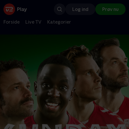
Log ind
Prøv nu
Forside
Live TV
Kategorier