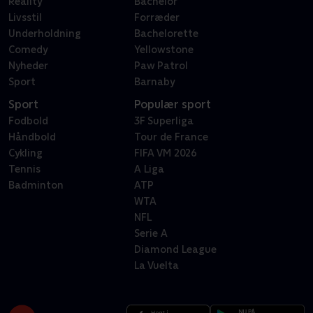
Reality
Bachelor
Livsstil
Forræder
Underholdning
Bachelorette
Comedy
Yellowstone
Nyheder
Paw Patrol
Sport
Barnaby
Sport
Populær sport
Fodbold
3F Superliga
Håndbold
Tour de France
Cykling
FIFA VM 2026
Tennis
A Liga
Badminton
ATP
WTA
NFL
Serie A
Diamond League
La Vuelta