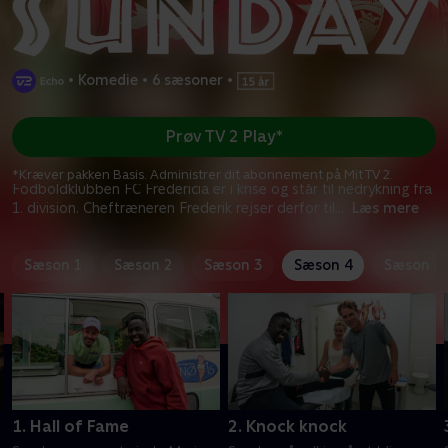
•
Komedie
•
6 sæsoner
•
Prøv TV 2 Play*
*Kræver pakken Basis. Administrer dit abonnement på Mit TV 2.
Fodboldklubben FC Fredericia er i krise og står til nedrykning fra
1. division. Cheftræneren Frederik rejser derfor til
...
Læs mere
Sæson 1
Sæson 2
Sæson 3
Sæson 4
Sæson 5
1. Hall of Fame
2. Knock knock