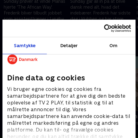
Sunday prøver at vinde Marias
Sunday går all in på at blive
hjerte 'The African Way'.
dansk med alt, hvad det
Frederik bliver tilbudt jobbet
indebærer. Frederik har sidste
som assistenttræner i Lyngby.
dag i klubben og har store
Jonas har startet et
forventninger til, hvad dagen
9. august 2025 • 25 min
9. august 2025 • 22 min
smykkefirma.
bringer.
Samtykke
Detaljer
Om
Andre så også
Dine data og cookies
Vi bruger egne cookies og cookies fra
samarbejdspartnere for at give dig den bedste
oplevelse af TV 2 PLAY, til statistik og til at
målrette annoncer til dig. Vores
samarbejdspartnere kan anvende cookie-data til
Klovn
SJIT Happen
målrettet markedsføring på egne og andres
Komedie • 11 sæsoner
Komedie • 5 sæ
platforme. Du kan til- og fravælge cookies
herunder, og du kan altid trække dit samtykke