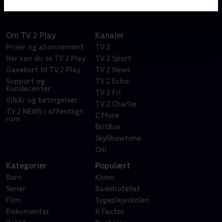
Om TV 2 Play
Kanaler
Priser og abonnement
TV 2
Her kan du se TV 2 Play
TV 2 Sport
Gavekort til TV 2 Play
TV 2 News
Support og
TV 2 Echo
Kundecenter
TV 2 Fri
Vilkår og betingelser
TV 2 Charlie
TV 2 NEWS i offentligt
C More
rum
BritBox
SkyShowtime
Oiii
Kategorier
Populært
Børn
Klovn
Serier
Badehotellet
Film
Sygeplejeskolen
Dokumentar
X Factor