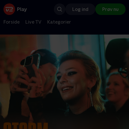
Log ind
Prøv nu
Forside
Live TV
Kategorier