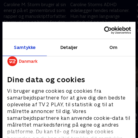
Caroline M. Storm bruger al sin
Caroline Storms ADHD
energi på et gennembrud som
ødelægger hendes relationer.
rapper og manuskriptforfatter.
Hun har ingen langvarige
Storm vil ses og høres for den,
parforhold og et kompliceret
hun er - med hud og hår - og
forhold til sin mor. Kan hun
3. april 2025 • 28 min
10. april 2025 • 28 min
ADHD
gøre noget ved det?.
Andre så også
Samtykke
Detaljer
Om
Dine data og cookies
Vi bruger egne cookies og cookies fra
samarbejdspartnere for at give dig den bedste
oplevelse af TV 2 PLAY, til statistik og til at
målrette annoncer til dig. Vores
Jens på livsfarlige piller
Skyggesiden 
samarbejdspartnere kan anvende cookie-data til
Dokumentar • 1 sæsoner
Dokumentar • 1
målrettet markedsføring på egne og andres
platforme. Du kan til- og fravælge cookies