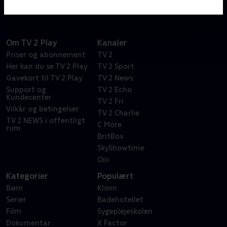
Om TV 2 Play
Kanaler
Priser og abonnement
TV 2
Her kan du se TV 2 Play
TV 2 Sport
Gavekort til TV 2 Play
TV 2 News
Support og
TV 2 Echo
Kundecenter
TV 2 Fri
Vilkår og betingelser
TV 2 Charlie
TV 2 NEWS i offentligt
C More
rum
BritBox
SkyShowtime
Oiii
Kategorier
Populært
Børn
Klovn
Serier
Badehotellet
Film
Sygeplejeskolen
Dokumentar
X Factor