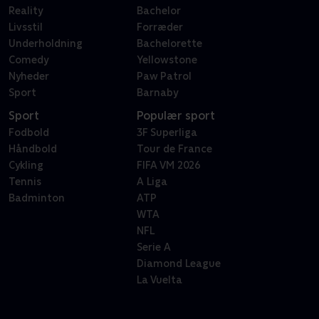
Reality
Bachelor
Livsstil
Forræder
Underholdning
Bachelorette
Comedy
Yellowstone
Nyheder
Paw Patrol
Sport
Barnaby
Sport
Populær sport
Fodbold
3F Superliga
Håndbold
Tour de France
Cykling
FIFA VM 2026
Tennis
A Liga
Badminton
ATP
WTA
NFL
Serie A
Diamond League
La Vuelta