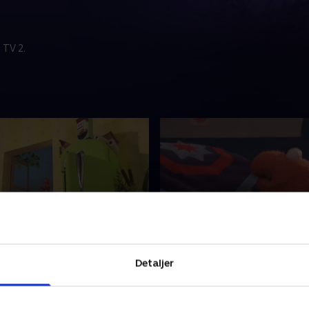
 TV 2.
dig-maskinen
15. Kæmpenyset
lle bor i et hus på landet.
Stor og Lille bor i et hus på 
Detaljer
n perfekte verden for
Det er den perfekte verden 
eventyr