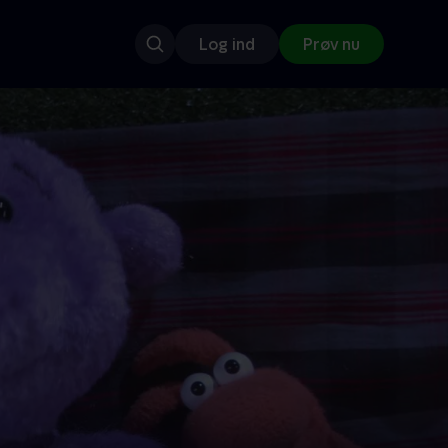
Log ind
Prøv nu