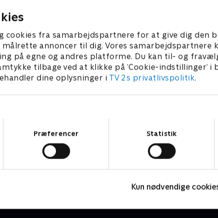
 2025 • 10 min
1. februar 2025 • 10 min
kies
g cookies fra samarbejdspartnere for at give dig den b
l at målrette annoncer til dig. Vores samarbejdspartner
ing på egne og andres platforme. Du kan til- og fravæl
amtykke tilbage ved at klikke på ’Cookie-indstillinger’ i
handler dine oplysninger i
TV 2s privatlivspolitik
.
Samtykkevalg
Præferencer
Statistik
Lille prinsesse
Børneserier • 3 sæsoner
B
Kun nødvendige cookie