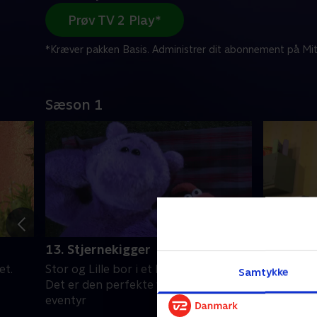
Prøv TV 2 Play*
*Kræver pakken Basis. Administrer dit abonnement på Mit
Sæson 1
13. Stjernekigger
14. Uhel
et.
Stor og Lille bor i et hus på landet.
Stor og Li
Samtykke
Det er den perfekte verden for
Det er de
eventyr
eventyr