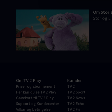
Om Stor &
Stor og Li
Om TV 2 Play
Kanaler
Priser og abonnement
TV 2
Her kan du se TV 2 Play
TV 2 Sport
Gavekort til TV 2 Play
TV 2 News
Support og Kundecenter
TV 2 Echo
Vilkår og betingelser
TV 2 Fri