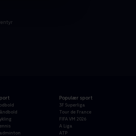
ventyr
port
Populær sport
odbold
3F Superliga
åndbold
Tour de France
ykling
FIFA VM 2026
ennis
A Liga
adminton
ATP