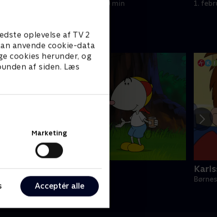
1. februar 2025 • 10 min
1. feb
edste oplevelse af TV 2
e kan anvende cookie-data
ge cookies herunder, og
 bunden af siden. Læs
Marketing
Magnus & Myggen
Karls
ørneserier • 1 sæsoner
Børnes
s
Acceptér alle