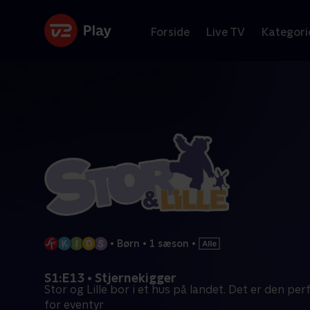
Forside
Live TV
Kategori
•
Børn
•
1 sæson
•
S1:E13 • Stjernekigger
Stor og Lille bor i et hus på landet. Det er den pe
for eventyr