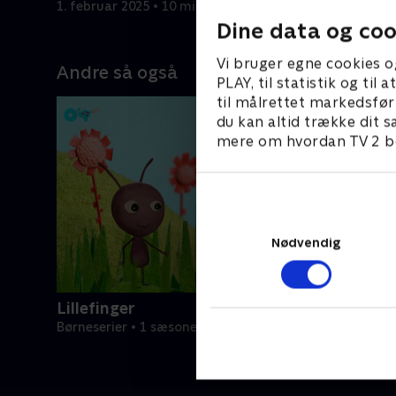
1. februar 2025 • 10 min
1. februar
Dine data og coo
Vi bruger egne cookies o
Andre så også
PLAY, til statistik og ti
til målrettet markedsfør
du kan altid trække dit s
mere om hvordan TV 2 be
Nødvendig
Lillefinger
Børneserier • 1 sæsoner