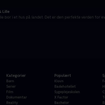
 Lille
lle bor i et hus på landet. Det er den perfekte verden for e
Kategorier
Populært
S
Børn
Klovn
F
Serier
Badehotellet
H
Film
Sygeplejeskolen
C
Dokumentar
X Factor
T
Reality
Bachelor
B