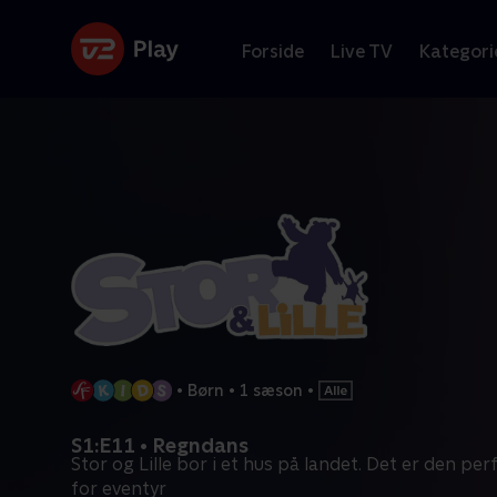
Forside
Live TV
Kategori
•
Børn
•
1 sæson
•
S1:E11 • Regndans
Stor og Lille bor i et hus på landet. Det er den pe
for eventyr