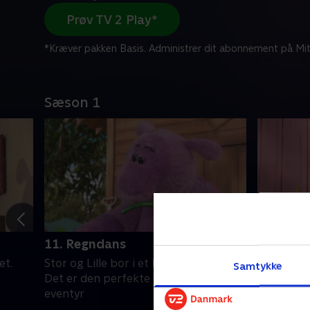
Prøv TV 2 Play*
*Kræver pakken Basis. Administrer dit abonnement på Mit
Sæson 1
11. Regndans
12. Min 
et.
Stor og Lille bor i et hus på landet.
Stor og Li
Samtykke
Det er den perfekte verden for
Det er de
eventyr
eventyr