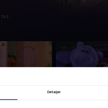
 TV 2.
ven Tand
13. Stjernekigger
lle bor i et hus på landet.
Stor og Lille bor i et hus på 
Detaljer
n perfekte verden for
Det er den perfekte verden 
eventyr