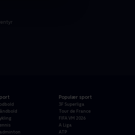
ventyr
port
Populær sport
odbold
3F Superliga
åndbold
Tour de France
ykling
FIFA VM 2026
ennis
A Liga
adminton
ATP