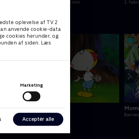
1. februar 2025 • 10 min
1. feb
edste oplevelse af TV 2
e kan anvende cookie-data
ge cookies herunder, og
 bunden af siden. Læs
Marketing
Magnus & Myggen
Mumi
ørneserier • 1 sæsoner
Børnes
s
Acceptér alle