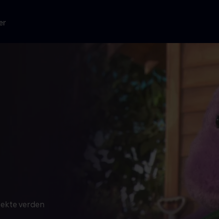
er
rfekte verden