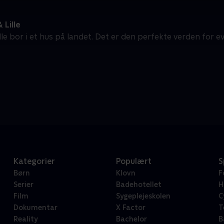
 Lille
lle bor i et hus på landet. Det er den perfekte verden for e
Kategorier
Populært
S
Børn
Klovn
F
Serier
Badehotellet
H
Film
Sygeplejeskolen
C
Dokumentar
X Factor
T
Reality
Bachelor
B