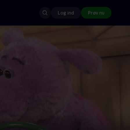
Log ind
Prøv nu