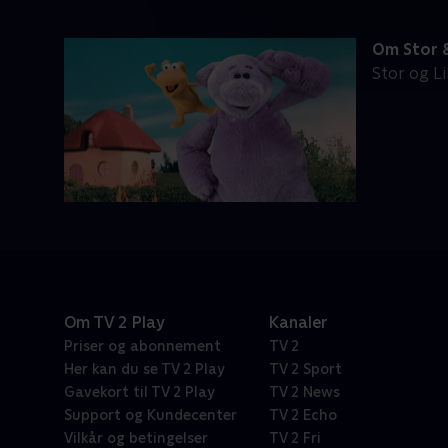
Om Stor &
Stor og Li
Om TV 2 Play
Kanaler
Priser og abonnement
TV 2
Her kan du se TV 2 Play
TV 2 Sport
Gavekort til TV 2 Play
TV 2 News
Support og Kundecenter
TV 2 Echo
Vilkår og betingelser
TV 2 Fri