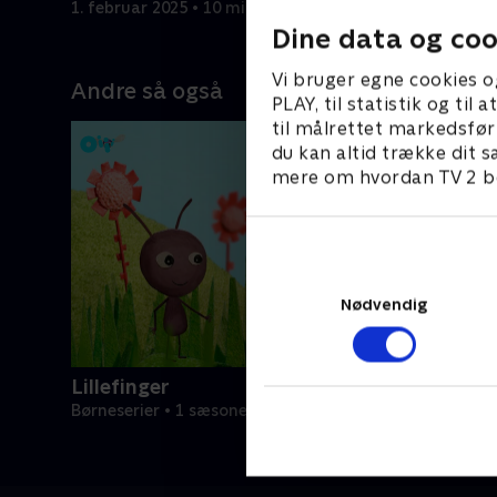
1. februar 2025 • 10 min
1. februar
Dine data og coo
Vi bruger egne cookies o
Andre så også
PLAY, til statistik og ti
til målrettet markedsfør
du kan altid trække dit s
mere om hvordan TV 2 be
Nødvendig
Lillefinger
Børneserier • 1 sæsoner