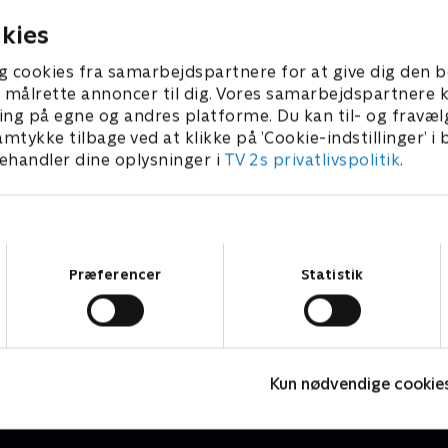
 2025 • 10 min
1. februar 2025 • 10 min
kies
g cookies fra samarbejdspartnere for at give dig den b
l at målrette annoncer til dig. Vores samarbejdspartner
ing på egne og andres platforme. Du kan til- og fravæl
amtykke tilbage ved at klikke på ’Cookie-indstillinger’ i
handler dine oplysninger i
TV 2s privatlivspolitik
.
Samtykkevalg
Præferencer
Statistik
Lille prinsesse
Børneserier • 3 sæsoner
B
Kun nødvendige cookie