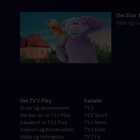
Om Stor &
Stor og Li
Om TV 2 Play
Kanaler
Priser og abonnement
TV 2
Her kan du se TV 2 Play
TV 2 Sport
Gavekort til TV 2 Play
TV 2 News
Support og Kundecenter
TV 2 Echo
Vilkår og betingelser
TV 2 Fri