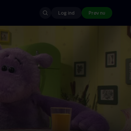
Log ind
Prøv nu