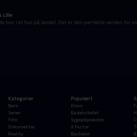
 Lille
lle bor i et hus på landet. Det er den perfekte verden for e
Kategorier
Populært
S
Børn
Klovn
F
Serier
Badehotellet
H
Film
Sygeplejeskolen
C
Dokumentar
X Factor
T
Reality
Bachelor
B