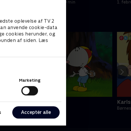
1. februar 2025 • 10 min
1. feb
edste oplevelse af TV 2
e kan anvende cookie-data
ge cookies herunder, og
 bunden af siden. Læs
Marketing
Magnus & Myggen
Karls
ørneserier • 1 sæsoner
Børnes
s
Acceptér alle