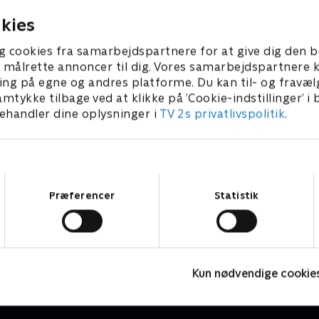
 2025 • 10 min
1. februar 2025 • 10 min
kies
g cookies fra samarbejdspartnere for at give dig den b
l at målrette annoncer til dig. Vores samarbejdspartner
ing på egne og andres platforme. Du kan til- og fravæl
amtykke tilbage ved at klikke på ’Cookie-indstillinger’ i
handler dine oplysninger i
TV 2s privatlivspolitik
.
Samtykkevalg
Præferencer
Statistik
Lille prinsesse
Børneserier • 3 sæsoner
B
Kun nødvendige cookie