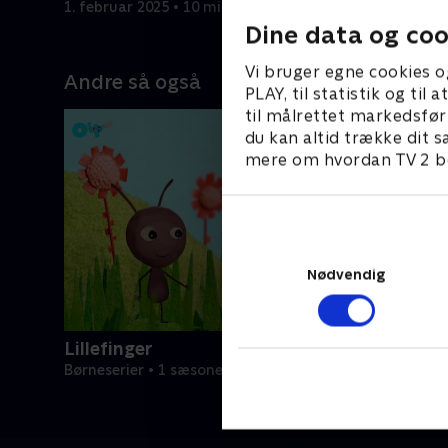
1. februar 2025 • 10 min
1. februar
Dine data og coo
Vi bruger egne cookies o
Andre så også
PLAY, til statistik og ti
til målrettet markedsfør
du kan altid trække dit s
mere om hvordan TV 2 be
Nødvendig
Lillefinger
Børneserier • 1 sæsoner