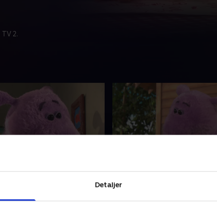
 TV 2.
as sang
11. Regndans
lle bor i et hus på landet.
Stor og Lille bor i et hus på 
Detaljer
n perfekte verden for
Det er den perfekte verden 
eventyr