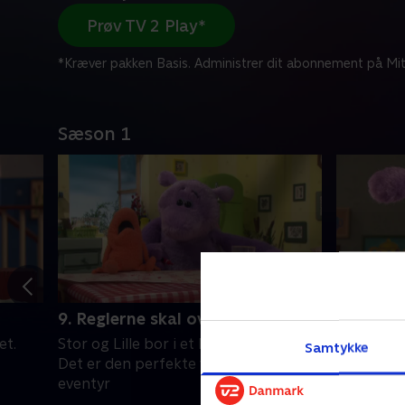
Prøv TV 2 Play*
*Kræver pakken Basis. Administrer dit abonnement på Mit
Sæson 1
9. Reglerne skal overholdes
10. Mart
et.
Stor og Lille bor i et hus på landet.
Stor og Li
Samtykke
Det er den perfekte verden for
Det er de
eventyr
eventyr