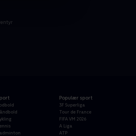
ventyr
port
Populær sport
odbold
3F Superliga
åndbold
Tour de France
ykling
FIFA VM 2026
ennis
A Liga
adminton
ATP