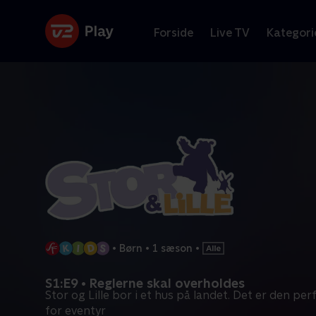
Forside
Live TV
Kategori
•
Børn
•
1 sæson
•
S1:E9 • Reglerne skal overholdes
Stor og Lille bor i et hus på landet. Det er den pe
for eventyr