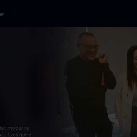
er
 det moderne
år
...
Læs mere