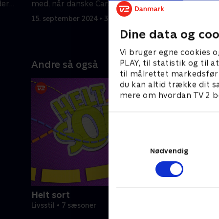
der
med, når danske Carsten får en
masaifolk
hårtransplantation.
fascineret
15. september 2024 • 39 min
22. septem
Dine data og coo
Vi bruger egne cookies o
PLAY, til statistik og ti
Andre så også
til målrettet markedsfør
du kan altid trække dit s
mere om hvordan TV 2 be
Nødvendig
Helt sort
Livsstil • 7 sæsoner