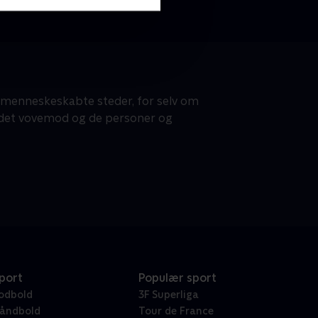
e menneskeskabte steder, for selv om
af det vovemod og de personer og
port
Populær sport
odbold
3F Superliga
åndbold
Tour de France