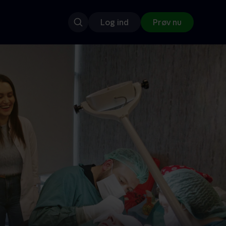
Log ind
Prøv nu