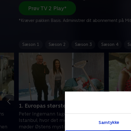
Prøv TV 2 Play*
*Kræver pakken Basis. Administrer dit abonnement på Mit
Sæson 1
Sæson 2
Sæson 3
Sæson 4
S
1. Europas største by
2. På sa
ns
Peter Ingemann tager på eventyr i
Peter rejs
Istanbul, hvor det moderne vest
Danmarks 
Samtykke
onen
møder Østens mystik, og så er han er
Karen Bli