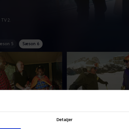
 TV 2.
æson 5
Sæson 6
fari i Karen Blixens Kenya
3. Verdens største skisp
er til Kenya i fodsporene på
Peter tester sneen på verde
største forfatterinde,
skisportssted i Italien, og d
Detaljer
xen. Her møder han
charmerende instruktør, Gia