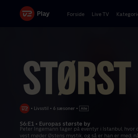
Forside
Live TV
Kategori
•
Livsstil
•
6 sæsoner
•
S6:E1 • Europas største by
Peter Ingemann tager på eventyr i Istanbul, hvor
vest møder Østens mystik, og så er han er med, n