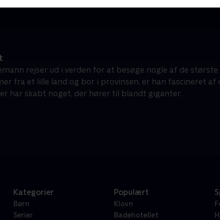
t
emann rejser ud i verden for at besøge nogle af de størst
r fra et lille land og bor i provinsen, er han fascineret 
er har skabt noget, der hører til blandt giganter.
Kategorier
Populært
S
Børn
Klovn
F
Serier
Badehotellet
H