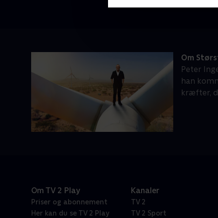
Om Størs
Peter Ing
han komme
kræfter, d
Om TV 2 Play
Kanaler
Priser og abonnement
TV 2
Her kan du se TV 2 Play
TV 2 Sport