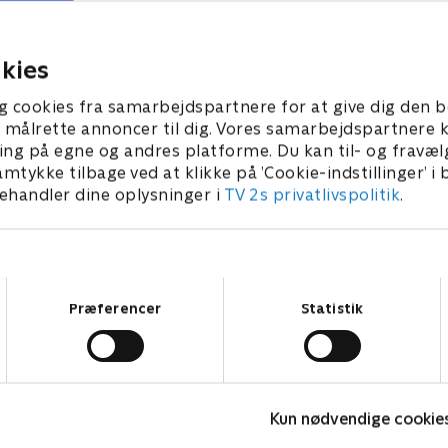
et, som hun var så
giver ham en småerotisk ski
 af.
han sent vil glemme.
ber 2024 • 39 min
29. september 2024 • 39 min
kies
g cookies fra samarbejdspartnere for at give dig den b
l at målrette annoncer til dig. Vores samarbejdspartner
ing på egne og andres platforme. Du kan til- og fravæl
amtykke tilbage ved at klikke på ’Cookie-indstillinger’ i
handler dine oplysninger i
TV 2s privatlivspolitik
.
Samtykkevalg
Præferencer
Statistik
Linde på Langeland
B
Kun nødvendige cookie
Livsstil • 5 sæsoner
L