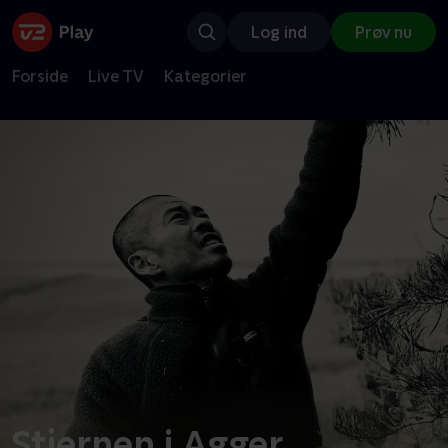
Log ind
Prøv nu
Forside
Live TV
Kategorier
Stjernen i Agger