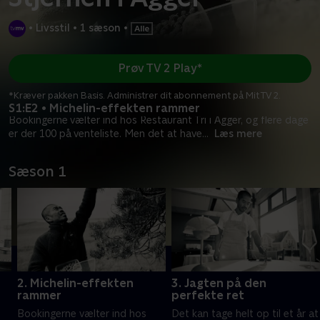
•
Livsstil
•
1 sæson
•
Prøv TV 2 Play*
*Kræver pakken Basis. Administrer dit abonnement på Mit TV 2.
S1:E2 • Michelin-effekten rammer
Bookingerne vælter ind hos Restaurant Tri i Agger, og flere dage
er der 100 på venteliste. Men det at have
...
Læs mere
Sæson 1
2. Michelin-effekten
3. Jagten på den
rammer
perfekte ret
Bookingerne vælter ind hos
Det kan tage helt op til et år at