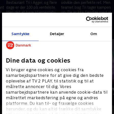
Restaurant Tri i Agger, og flere
udvikle den perfekte ret. Men
ant
dage er der 100 på venteliste.
teamet bag Tri tager kampen
i
Men det at have stjernestatus
op. De er ikke færdige med at
t
er ikke uden udfordringer.
høste anerkendelse og udvikle.
4. januar 2024 • 10 min
11. januar 2024 • 10 min
Andre så også
Samtykke
Detaljer
Om
Dine data og cookies
Vi bruger egne cookies og cookies fra
samarbejdspartnere for at give dig den bedste
oplevelse af TV 2 PLAY, til statistik og til at
målrette annoncer til dig. Vores
Livet på luksushotellet
Julelys for m
samarbejdspartnere kan anvende cookie-data til
Livsstil • 1 sæsoner
2022 • Livsstil •
målrettet markedsføring på egne og andres
platforme. Du kan til- og fravælge cookies
herunder, og du kan altid trække dit samtykke