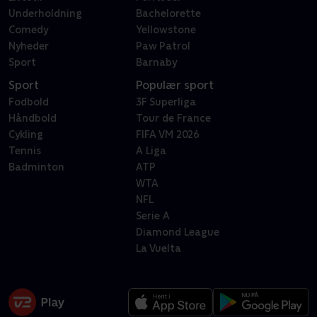
Underholdning
Bachelorette
Comedy
Yellowstone
Nyheder
Paw Patrol
Sport
Barnaby
Sport
Populær sport
Fodbold
3F Superliga
Håndbold
Tour de France
Cykling
FIFA VM 2026
Tennis
A Liga
Badminton
ATP
WTA
NFL
Serie A
Diamond League
La Vuelta