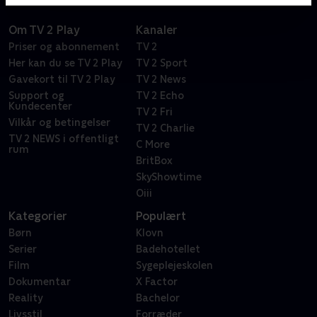
Om TV 2 Play
Kanaler
Priser og abonnement
TV 2
Her kan du se TV 2 Play
TV 2 Sport
Gavekort til TV 2 Play
TV 2 News
Support og
TV 2 Echo
Kundecenter
TV 2 Fri
Vilkår og betingelser
TV 2 Charlie
TV 2 NEWS i offentligt
C More
rum
BritBox
SkyShowtime
Oiii
Kategorier
Populært
Børn
Klovn
Serier
Badehotellet
Film
Sygeplejeskolen
Dokumentar
X Factor
Reality
Bachelor
Livsstil
Forræder