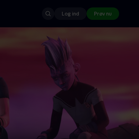
Log ind
Prøv nu