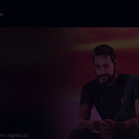
er
en regne ud,