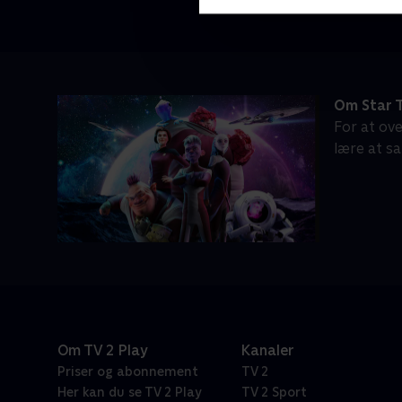
Om Star T
For at ov
lære at sa
Om TV 2 Play
Kanaler
Priser og abonnement
TV 2
Her kan du se TV 2 Play
TV 2 Sport