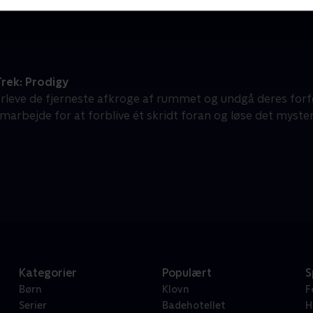
rek: Prodigy
erleve de fjerneste afkroge af rummet og undgå deres for
marbejde for at forblive ét skridt foran og løse det mysteri
Kategorier
Populært
S
Børn
Klovn
F
Serier
Badehotellet
H