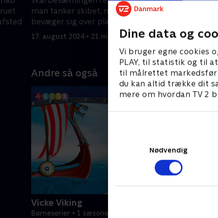
 håb
skal besætningen regne ud, hvordan
snart, at 
truet
man tanker skibet, mens det
usædvanli
 afsted
bevæger sig over planetens
17. august
Dine data og coo
gasformige hav
17. august 2024 • 21 min
Vi bruger egne cookies o
PLAY, til statistik og ti
Andre så også
til målrettet markedsfør
du kan altid trække dit s
mere om hvordan TV 2 be
Nødvendig
Vicke Viking
Børneserier • 1 sæsoner