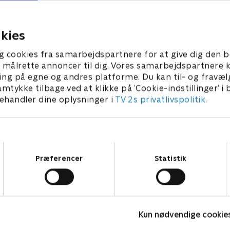
planeten er inficeret med en
genforenes med admiral J
g stor art af Tribbles
17. august 2024 • 23 min
 2024 • 22 min
kies
g cookies fra samarbejdspartnere for at give dig den b
l at målrette annoncer til dig. Vores samarbejdspartner
ing på egne og andres platforme. Du kan til- og fravæl
amtykke tilbage ved at klikke på ’Cookie-indstillinger’ i
handler dine oplysninger i
TV 2s privatlivspolitik
.
Samtykkevalg
Præferencer
Statistik
Miniteve: Musikinstrumenter
O
Kun nødvendige cookie
Børneserier • 1 sæsoner
B