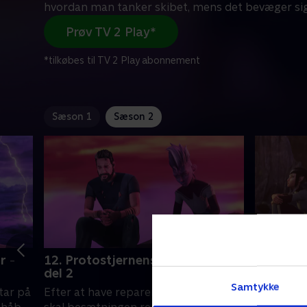
hvordan man tanker skibet, mens det bevæger si
Prøv TV 2 Play*
*tilkøbes til TV 2 Play abonnement
Sæson 1
Sæson 2
r -
12. Protostjernens sidste tur -
13. En T
del 2
Protostar
Samtykke
tar på
Efter at have repareret Protostar,
mærkelig