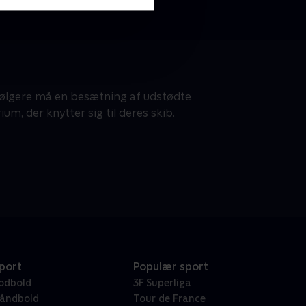
følgere må en besætning af udstødte
um, der knytter sig til deres skib.
port
Populær sport
odbold
3F Superliga
åndbold
Tour de France