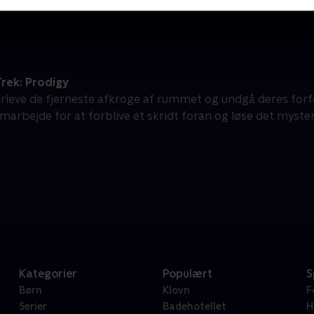
rek: Prodigy
erleve de fjerneste afkroge af rummet og undgå deres for
marbejde for at forblive ét skridt foran og løse det mysteri
Kategorier
Populært
S
Børn
Klovn
F
Serier
Badehotellet
H