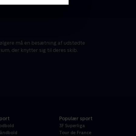
følgere må en besætning af udstødte
um, der knytter sig til deres skib.
port
Populær sport
odbold
3F Superliga
åndbold
Tour de France