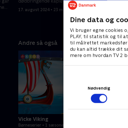
koloni af
 går
dødbringende kapløb
tilbyder 
ne
17. august 2024 • 23 min
fysisk kr
Dine data og coo
17. august
Vi bruger egne cookies o
PLAY, til statistik og ti
Andre så også
til målrettet markedsfør
du kan altid trække dit s
mere om hvordan TV 2 be
Nødvendig
Vicke Viking
Børneserier • 1 sæsoner