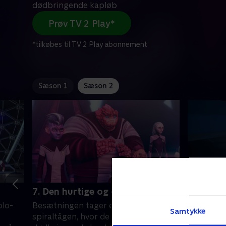
dødbringende kapløb
Prøv TV 2 Play*
*tilkøbes til TV 2 Play abonnement
Sæson 1
Sæson 2
7. Den hurtige og den nysgerrige
8. Er de
skønhed
olo-
Besætningen tager en genvej til
Samtykke
Besætning
spiraltågen, hvor de ender i et