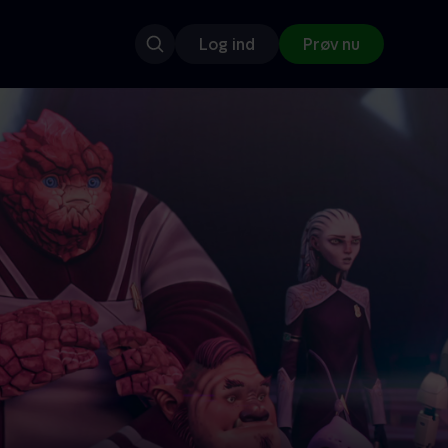
Log ind
Prøv nu