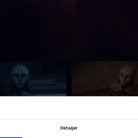
r ingen sandhed i
9. Fortæreren af alle ting
?
Da de endelig når frem til
Detaljer
en tager en afstikker til en
koordinaterne, opdager Infi