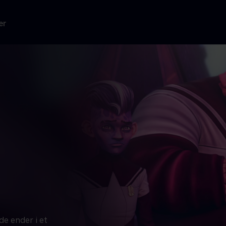
er
de ender i et