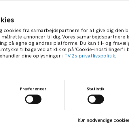
 ikke-kropslige væsener, som
besætningen en skjult plane
Zero en mulighed for at få en
identiteten på deres mystis
op
budbringer
17. august 2024 • 23 min
kies
 2024 • 23 min
g cookies fra samarbejdspartnere for at give dig den b
l at målrette annoncer til dig. Vores samarbejdspartner
ing på egne og andres platforme. Du kan til- og fravæl
amtykke tilbage ved at klikke på ’Cookie-indstillinger’ i
handler dine oplysninger i
TV 2s privatlivspolitik
.
Samtykkevalg
Præferencer
Statistik
Olly & Lea
M
Kun nødvendige cookie
Børneserier • 1 sæsoner
B