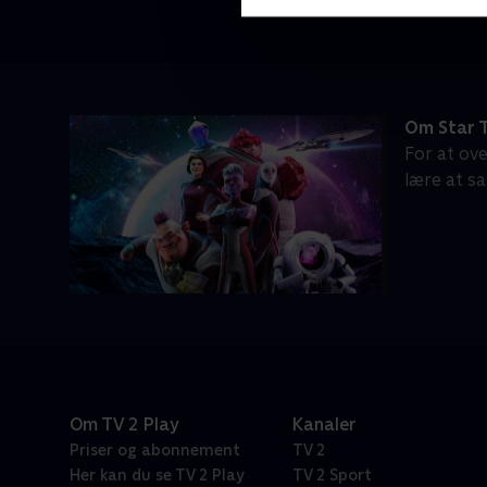
Om Star T
For at ov
lære at sa
Om TV 2 Play
Kanaler
Priser og abonnement
TV 2
Her kan du se TV 2 Play
TV 2 Sport