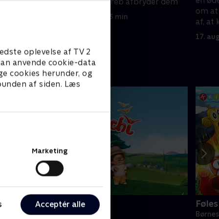
en ød
t - og
overraskelsesangreb afbryder dem
om at 
ke
17. august 2024 • 23 min
af, at
17. au
edste oplevelse af TV 2
e kan anvende cookie-data
ge cookies herunder, og
 bunden af siden. Læs
Marketing
onchhichi
Føle
s
Acceptér alle
ørneserier • 1 sæsoner
Børnes